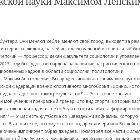
ожской науки Максимом Лепски
бунтари. Они меняют себя и меняют свой город, выходят за рам
нтервью с людьми, на чей интеллектуальный и социальный’ бек
 Лепский — профессор, декан факультета социологии и управлен
2013 году был удостоен ордена за развитие патриотического в
ированных кадров в области социологии, политологии и
ев- Максим Анатольевич, Вы профессионально занимались руко
жской федерации военно-спортивного многоборья «Воин&, кото
 удалось достичь таких результатов?’ — Это скорее заслуга
 мой ученик и прекрасный тренер. Это вид спорта, который зас
есь ключевая задача – не победа в состязаниях, а формирован
я.’ ‘ — У Вас есть футболка со «Звездными войнами&, которую
нты. Вы носите ее, потому что это подарок дочери или Вы дейс
 очень импонирует образ джедаев. Посмотрел все части фильм
 Магистр Йода (учитель, мудрейший и самый сильный джедай сво