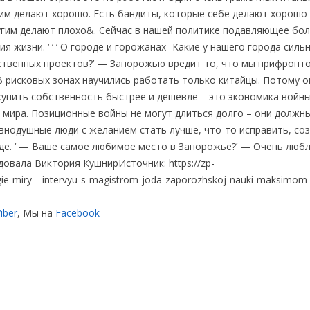
угим делают хорошо. Есть бандиты, которые себе делают хорошо
другим делают плохо&. Сейчас в нашей политике подавляющее бо
я жизни. ‘ ‘ ‘ О городе и горожанах- Какие у нашего города силь
бственных проектов?’ — Запорожью вредит то, что мы прифронт
В рисковых зонах научились работать только китайцы. Потому о
упить собственность быстрее и дешевле – это экономика войны
 мира. Позиционные войны не могут длиться долго – они должн
авнодушные люди с желанием стать лучше, что-то исправить, со
роде. ‘ — Ваше самое любимое место в Запорожье?’ — Очень люб
едовала Виктория КушнирИсточник: https://zp-
rugie-miry—intervyu-s-magistrom-joda-zaporozhskoj-nauki-maksimom-
iber
, Мы на
Facebook