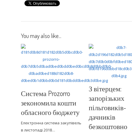
You may also like...
З вітерцем:
Система Prozorro
запорізьких
зекономила кошти
пільговиків-
обласного бюджету
дачників
Електронна система закупівель
безкоштовно
в листопаді 2018…