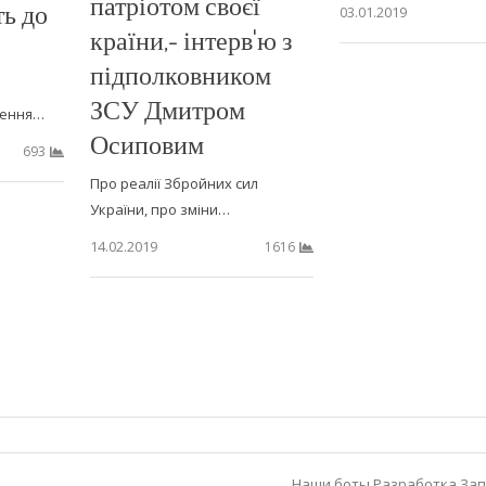
патріотом своєї
ь до
03.01.2019
країни,- інтерв'ю з
підполковником
ь
ЗСУ Дмитром
зення…
Осиповим
693
Про реалії Збройних сил
України, про зміни…
14.02.2019
1616
Наши боты
Разработка
Зап