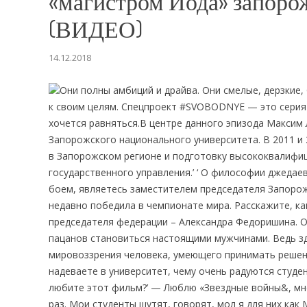
«магистром Йода» запор
(ВИДЕО)
14.12.2018
Они полны амбиций и драйва. Они смелые, дерзкие, 
к своим целям. Спецпроект #SVOBODNYE — это серия и
хочется равняться.В центре данного эпизода Максим
Запорожского национального университета. В 2011 и 
в Запорожском регионе и подготовку высококвалифиц
государственного управления.’ ‘ О философии джеда
боем, являетесь заместителем председателя Запоро
недавно победила в чемпионате мира. Расскажите, как
председателя федерации – Александра Федоришина. Он
пацанов становиться настоящими мужчинами. Ведь зд
мировоззрения человека, умеющего принимать решени
надеваете в университет, чему очень радуются студе
любите этот фильм?’ — Люблю «Звездные войны&, мне
раз. Мои студенты шутят, говорят, мол я для них как