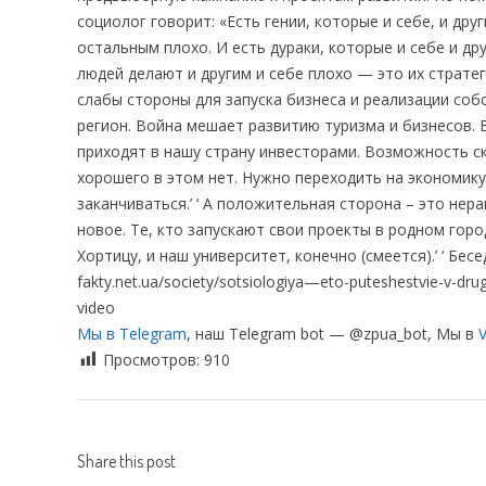
социолог говорит: «Есть гении, которые и себе, и др
остальным плохо. И есть дураки, которые и себе и 
людей делают и другим и себе плохо — это их стратеги
слабы стороны для запуска бизнеса и реализации со
регион. Война мешает развитию туризма и бизнесов. 
приходят в нашу страну инвесторами. Возможность ск
хорошего в этом нет. Нужно переходить на экономику
заканчиваться.’ ‘ А положительная сторона – это нер
новое. Те, кто запускают свои проекты в родном го
Хортицу, и наш университет, конечно (смеется).’ ‘ Бес
fakty.net.ua/society/sotsiologiya—eto-puteshestvie-v-d
video
Мы в Telegram
, наш Telegram bot — @zpua_bot, Мы в
V
Просмотров:
910
Share this post