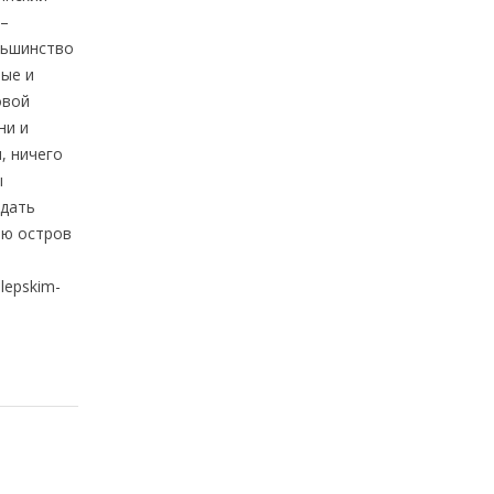
 –
льшинство
ные и
овой
ни и
, ничего
ы
здать
лю остров
lepskim-