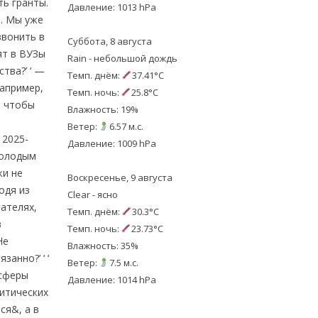
ть гранты.
Давление: 1013 hPa
й. Мы уже
звонить в
Суббота, 8 августа
ят в ВУЗы
Rain - небольшой дождь
тва?’ ‘ —
Темп. днём:
37.41°C
Например,
Темп. ночь:
25.8°C
, чтобы
Влажность: 19%
Ветер:
6.57 м.с.
 2025-
Давление: 1009 hPa
молодым
жи не
Воскресенье, 9 августа
одя из
Clear - ясно
ателях,
Темп. днём:
30.3°C
в
Темп. ночь:
23.73°C
Не
Влажность: 35%
анно?’ ‘ ‘
Ветер:
7.5 м.с.
 сферы
Давление: 1014 hPa
литических
ся&, а в