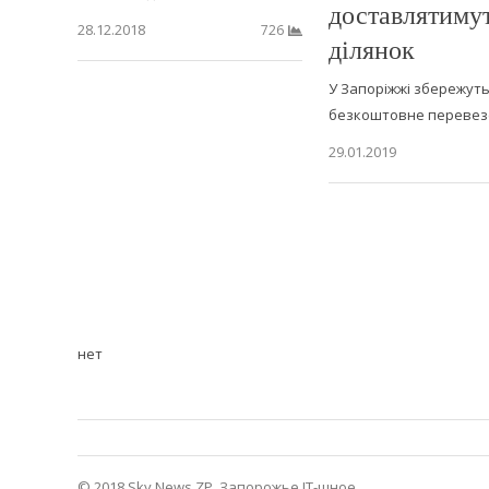
доставлятимут
28.12.2018
726
ділянок
У Запоріжжі збережут
безкоштовне переве
29.01.2019
нет
© 2018 Sky News ZP.
Запорожье IT-шное