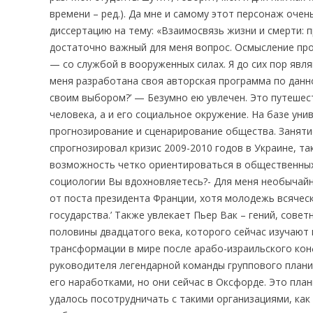
времени – ред.). Да мне и самому этот персонаж очен
диссертацию на тему: «Взаимосвязь жизни и смерти:
достаточно важный для меня вопрос. Осмысление пр
— со службой в вооруженных силах. Я до сих пор яв
меня разработана своя авторская программа по данно
своим выбором?’ — Безумно ею увлечен. Это путешес
человека, а и его социальное окружение. На базе уни
прогнозирование и сценарирование общества. Занятие
спрогнозировал кризис 2009-2010 годов в Украине, 
возможность четко ориентироваться в общественных п
социологии Вы вдохновляетесь?- Для меня необычайно
от поста президента Франции, хотя молодежь всячес
государства.’ Также увлекает Пьер Вак – гений, сове
половины двадцатого века, которого сейчас изучают 
трансформации в мире после арабо-израильского кон
руководителя легендарной команды группового планир
его наработками, но они сейчас в Оксфорде. Это пла
удалось посотрудничать с такими организациями, как