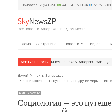
Приватбанк: ($) 1 USD
: 44.50-45.05 1 EUR
: 51.25-52.0
Sky
News
ZP
Все новости Запорожья в одном месте...
Домашняя страница
Новости
Видео
Н
 зустрітися з Вучичем
Важные новости
Спека у Запоріжжі закінчується: коли те
Домой
Факты Запорожье
Социология — это путешествие в другие миры, — инт
Факты Запорожье
Социология — это путешес