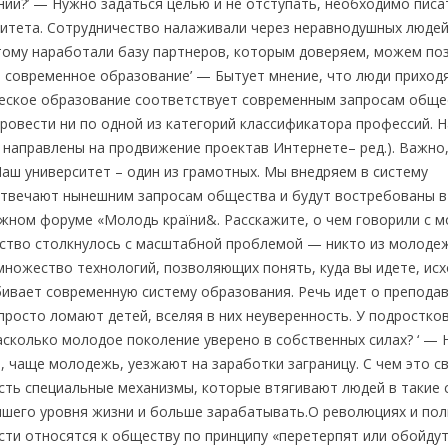
ий?’ — Нужно задаться целью и не отступать, необходимо писа
рситета. Сотрудничество налаживали через неравнодушных люде
тому наработали базу партнеров, которым доверяем, можем по
т современное образование’ — Бытует мнение, что люди приход
ческое образование соответствует современным запросам общес
ровести ни по одной из категорий классификатора профессий. 
 направлены на продвижение проектав Интернете– ред.). Важно
Наш университет – один из грамотных. Мы внедряем в систему
отвечают нынешним запросам общества и будут востребованы в
дежном форуме «Молодь країни&. Расскажите, о чем говорили с 
ество столкнулось с масштабной проблемой — никто из молоде
 множество технологий, позволяющих понять, куда вы идете, исх
бивает современную систему образования. Речь идет о преподав
росто ломают детей, вселяя в них неуверенность. У подростко
Насколько молодое поколение уверено в собственных силах? ‘ — 
 чаще молодежь, уезжают на заработки заграницу. С чем это связ
есть специальные механизмы, которые втягивают людей в такие
учшего уровня жизни и больше зарабатывать.О революциях и по
асти относятся к обществу по принципу «перетерпят или обойдут