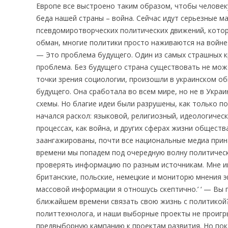
Европе все выстроено таким образом, чтобы человек
беда нашей страны – война. Сейчас идут серьезные м
псевдомиротворческих политических движений, котор
обман, многие политики просто наживаются на войне.
— Это проблема будущего. Один из самых страшных к
проблема. Без будущего страна существовать не може
точки зрения социологии, произошли в украинском о
будущего. Она сработала во всем мире, но не в Укра
схемы. Но благие идеи были разрушены, как только п
начался раскол: языковой, религиозный, идеологическ
процессах, как война, и других сферах жизни общес
заангажированы, почти все национальные медиа прин
времени мы попадем под очередную волну политическ
проверять информацию по разным источникам. Мне и
британские, польские, немецкие и мониторю мнения 
массовой информации я отношусь скептично.’ ‘ — Вы 
ближайшем времени связать свою жизнь с политикой?
политтехнолога, и наши выборные проекты не проигр
предвыборную кампанию к проектам развития. Но пок