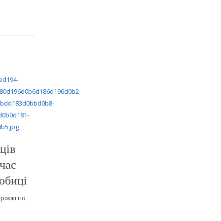
ців
 час
обиці
оріжжі по