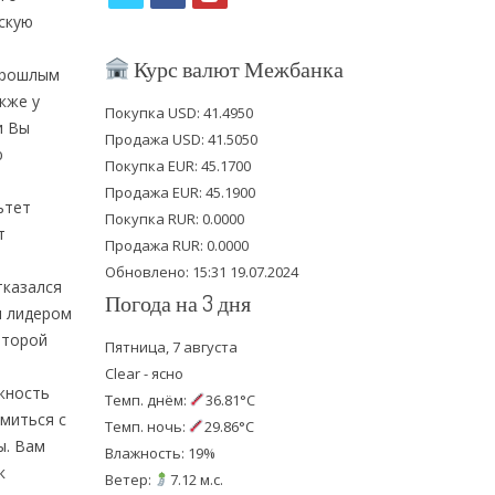
тскую
w
a
o
i
c
u
Курс валют Межбанка
прошлым
t
e
t
кже у
Покупка USD: 41.4950
и Вы
t
b
u
Продажа USD: 41.5050
ю
e
o
b
Покупка EUR: 45.1700
Продажа EUR: 45.1900
r
o
e
ьтет
Покупка RUR: 0.0000
т
k
Продажа RUR: 0.0000
Обновлено: 15:31 19.07.2024
тказался
Погода на 3 дня
л лидером
второй
Пятница, 7 августа
Clear - ясно
жность
Темп. днём:
36.81°C
омиться с
Темп. ночь:
29.86°C
ы. Вам
Влажность: 19%
к
Ветер:
7.12 м.с.