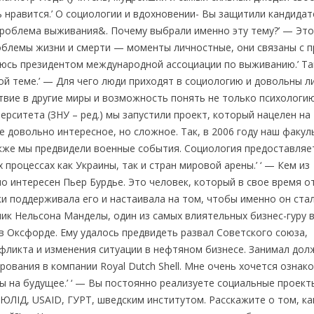
ь нравится.’ О социологии и вдохновении- Вы защитили кандида
 проблема выживания&. Почему выбрали именно эту тему?’ — Это
облемы жизни и смерти — моменты личностные, они связаны с 
ляюсь президентом международной ассоциации по выживанию.’ Та
й теме.’ — Для чего люди приходят в социологию и довольны л
твие в другие миры и возможность понять не только психологи
верситета (ЗНУ – ред.) мы запустили проект, который нацелен на
 довольно интересное, но сложное. Так, в 2006 году наш факул
также мы предвидели военные события. Социология предоставляе
роцессах как Украины, так и стран мировой арены.’ ‘ — Кем из
 интересен Пьер Бурдье. Это человек, который в свое время о
ки поддерживала его и настаивала на том, чтобы именно он ста
тник Нельсона Манделы, один из самых влиятельных бизнес-гуру 
в Оксфорде. Ему удалось предвидеть развал Советского союза,
фликта и изменения ситуации в нефтяном бизнесе. Занимал дол
ования в компании Royal Dutch Shell. Мне очень хочется ознак
ны на будущее.’ ‘ — Вы постоянно реализуете социальные проект
 ЮЛІД, USАID, ГУРТ, шведским институтом. Расскажите о том, ка