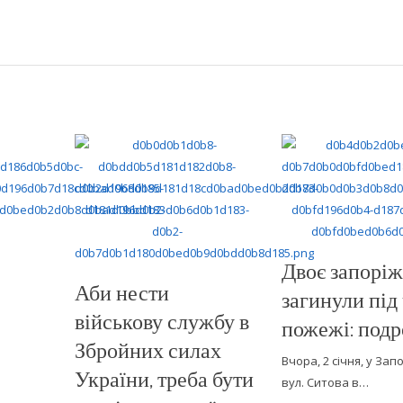
Двоє запоріж
Аби нести
загинули під
військову службу в
пожежі: подр
Збройних силах
Вчора, 2 січня, у Зап
України, треба бути
вул. Ситова в…