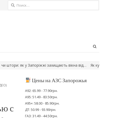
Найти:
Open
search
panel
 у Запоріжжі захищають вікна від…
Як курсують поїзди ввечері 
Цены на АЗС Запорожья
ДЕО)
А92: 65.99 - 77.90грн.
А95: 51.49 - 83.50грн.
А95+: 58.00 - 85.90грн.
ью с
ДТ: 50.99 - 93.90грн.
ГАЗ: 31.49 - 44.50грн.