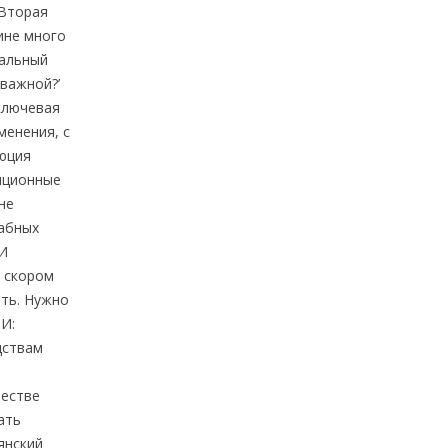
 Вторая
ине много
тальный
 важной?’
ключевая
менения, с
люция
упционные
не
табных
МИ
в скором
ать. Нужно
И:
дствам
честве
ать
янский