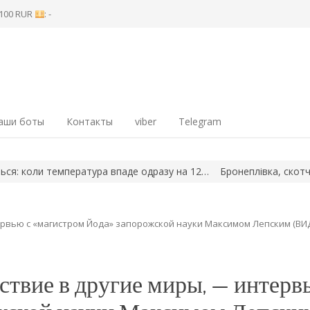
8 100 RUR
: -
аши боты
Контакты
viber
Telegram
мпература впаде одразу на 12…
Бронеплівка, скотч чи штори: як
ервью с «магистром Йода» запорожской науки Максимом Лепским (ВИ
твие в другие миры, — интерв