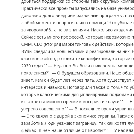
добиться поддержки со стороны таких крупных компан
Практически все проекты запускались на базе униве
довольно долго внедряем различные программы, поэ
любой момент и попросить их о помощи.’ Что убивае
за «корочкой&, а не за знаниями. Насколько академи
Сейчас есть много профессий, которые невозможно п
СММ, СЕО (это’ ряд маркетинговых действий, которые
ВУЗы следили за новшествами и реагировали на них. 
классической подготовки те квалификации, которые 
2030 годах.’ ‘ — Недавно Вы были спикером на моло
поколением?’ ‘ — О будущем образовании. Наше общ
знает, кем он будет лет через пять. Хотя существует
интересов и навыков. Поговорили также о том, что у
которые классическими дисциплинарными подходами п
искажается мировоззрение и восприятие науки.’ ‘ — 
уверено совершенно.’ ‘ — В последнее время украинцы,
— Это связано с дырой в экономике Украины. Также 
заработка. Люди уезжают заграницу, так как хотят л
фейках- В чем наше отличие от Европы?’ ‘ — У нас вл