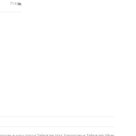
714
орожье наш город Telegram
Чат Запорожье Telegram
Viber