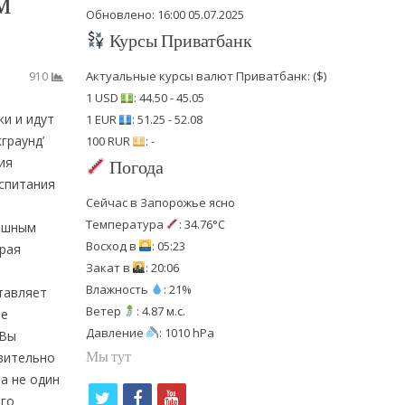
м
Обновлено: 16:00 05.07.2025
Курсы Приватбанк
Актуальные курсы валют Приватбанк: ($)
910
1 USD
: 44.50 - 45.05
ки и идут
1 EUR
: 51.25 - 52.08
граунд’
100 RUR
: -
ия
Погода
оспитания
Сейчас в Запорожье ясно
Температура
: 34.76°C
пашным
Восход в
: 05:23
рая
Закат в
: 20:06
Влажность
: 21%
тавляет
Ветер
: 4.87 м.с.
ие
Давление
: 1010 hPa
 Вы
Мы тут
твительно
а не один
t
f
y
его