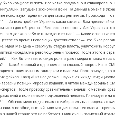
у было комфортно жить. Все четко продумано и спланировано.’
анипуляции, запущена экономика войн. На данный момент в Укра
ые используют идею мира для своих рейтингов. Происходит то
’ ‘ — Из всех проблем Украины, какая кажется Вам чрезвычайно
ризисов для общества –’ бесперспективность. Для Украины это 
т, это должно заботить каждого из нас.’ ‘ — Какие основные из
бществе со времен Революции достоинства?’ ‘ — Это была рево
ине. Идея Майдана – свергнуть старую власть, уничтожить корр
олитики «оседлали& революционный процесс. После этого в стра
ий.’ — Как Вы считаете, какую роль играют медиа в таких масш
тва?’ — Какой хороший и одновременно сложный вопрос. Наши С
адлежат влиятельным олигархам и властям.’ Прогнозирую, что 
их фейков. Каждый из нас должен научиться их идентифициров
нтересны позиции мировых изданий. Я читаю международные СМ
экспертов. После провожу сравнительный анализ. К местным сре
грамотный и политически подкованный человек. Планируете ли в
 ‘ — Обычно меня подтягивают в избирательные процессы в ка
ывали. А вообще, высший пилотаж для политтехнолога – привяз
а в нашей стране это не работает. Один очень грамотный италь