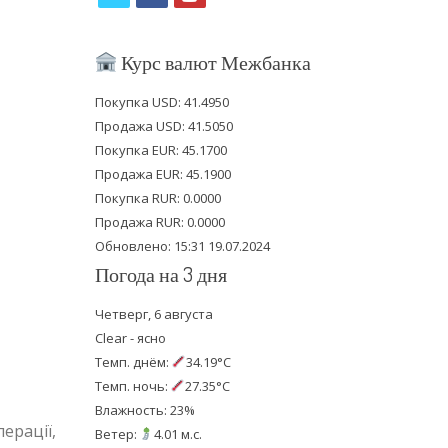
w
a
o
i
c
u
Курс валют Межбанка
t
e
t
Покупка USD: 41.4950
t
b
u
Продажа USD: 41.5050
e
o
b
Покупка EUR: 45.1700
Продажа EUR: 45.1900
r
o
e
Покупка RUR: 0.0000
k
Продажа RUR: 0.0000
Обновлено: 15:31 19.07.2024
Погода на 3 дня
Четверг, 6 августа
Clear - ясно
Темп. днём:
34.19°C
Темп. ночь:
27.35°C
Влажность: 23%
ерації,
Ветер:
4.01 м.с.