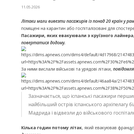
11.05.2026
Літаки мали вивезти пасажирів із понад 20 країн у рамк
поміщені на карантин або госпіталізовані для спостер
Пасажири, яких евакуювали з круїзного лайнера
повертатися додому.
За ними вислали військові та урядові літаки,
повідомля
Зазначається, що іспанські пасажири перши
найбільший острів іспанського архіпелагу б
Мадрида і відвезли до військового госпітал
Кілька годин потому літак
, який евакуював францу