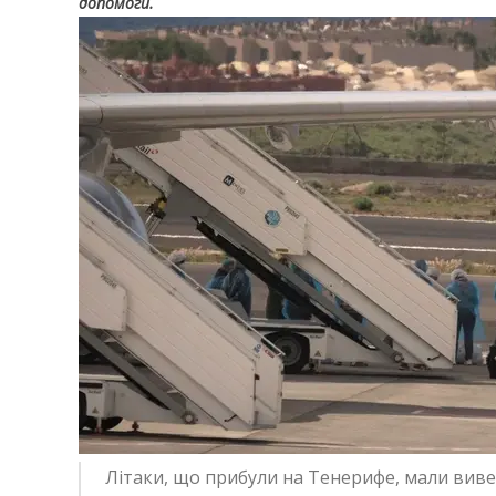
допомоги.
Літаки, що прибули на Тенерифе, мали вивез