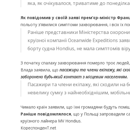
яка, як очікувалося, триватиме до понеділка
Як повідомив у своїй заяві прем’єр-міністр Фран
польоту з’явилися симптоми захворювання, і всіх їх п
Раніше представники Міністерства охорони зд
круїзної компанії Oceanwide Expeditions зая
борту судна Hondius, не мала симптомів віру
З початку спалаху захворювання померло троє людей, а
Влада заявила, що
пасажири та члени екіпажу, які сход
заборонено будь-який контакт з місцевим населенням.
Пасажири та члени екіпажу, які сходили на 
невелику сумку з найнеобхіднішим, мобільн
Чимало країн заявили, що їхні громадяни будуть поміщ
Раніше повідомлялося
, що у Польщі запровадили с
круїзного лайнера MV Hondius.
КореспонденТ.net