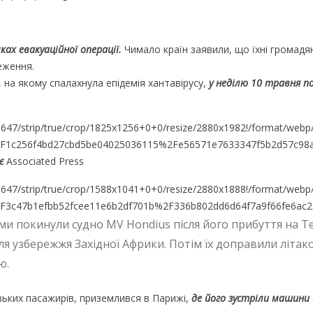
ах евакуаційної операції.
Чимало країн заявили, що їхні громадя
еження.
, на якому спалахнула епідемія хантавірусу,
у неділю 10 травня п
є
Associated Press
ми покинули судно MV Hondius після його прибуття на Т
іля узбережжя Західної Африки. Потім їх доправили літак
ю.
зьких пасажирів, приземлився в Парижі,
де його зустріли машини