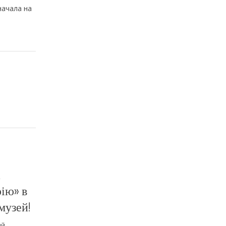
начала на
а
ію» в
музей!
ий