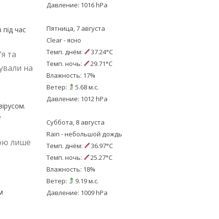
Давление: 1016 hPa
Пятница, 7 августа
 під час
Clear - ясно
Темп. днём:
37.24°C
’я та
Темп. ночь:
29.71°C
бували на
Влажность: 17%
Ветер:
5.68 м.с.
Давление: 1012 hPa
вірусом.
е
Суббота, 8 августа
Rain - небольшой дождь
бою лише
Темп. днём:
36.97°C
Темп. ночь:
25.27°C
Влажность: 18%
Ветер:
9.19 м.с.
м
Давление: 1009 hPa