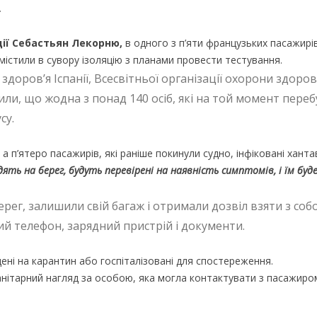
.
ції Себастьян Лекорню,
в одного з п’яти французьких пасажирів
омістили в сувору ізоляцію з планами провести тестування.
оров’я Іспанії, Всесвітньої організації охорони здоров
вили
, що жодна з понад 140 осіб, які на той момент пере
су.
 п’ятеро пасажирів, які раніше покинули судно, інфіковані ханта
ять на берег, будуть перевірені на наявність симптомів, і їм буд
берег, залишили свій багаж і отримали дозвіл взяти з со
ий телефон, зарядний пристрій і документи.
ені на карантин або госпіталізовані для спостереження.
анітарний нагляд за особою, яка могла контактувати з пасажиро