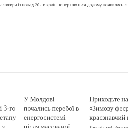
пасажири із понад 20-ти країн повертаються додому появились с
У Молдові
Приходьте н
і 3-го
почались перебої в
«Зимову феєр
етапу
енергосистемі
краєзнавчий 
 з
після масованої
Запорізький обласн