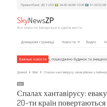
Приватбанк: ($) 1 USD
: 44.45-44.84 1 EUR
: 51.30-52.0
Sky
News
ZP
Все новости Запорожья в одном месте...
Домашняя страница
Новости
Видео
Н
он: поранено людину, пошкоджено будинок та знищено…
Важные новости
«Дитина
Домой
Миг
Спалах хантавірусу: евакуйвані з лайне
Миг
Спалах хантавірусу: еваку
20-ти країн повертаються