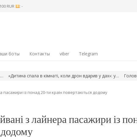
8 100 RUR
: -
аши боты
Контакты
viber
Telegram
 спала в кімнаті, коли дрон вдарив у дах»: у…
Головою наглядо
ра пасажири із понад 20-ти країн повертаються додому
йвані з лайнера пасажири із по
 додому