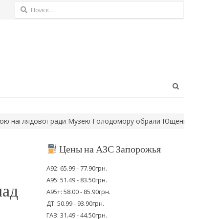
Найти:
Open
search
panel
вої ради Музею Голодомору обрали Ющенка
Нові правила “Укр
Цены на АЗС Запорожья
А92: 65.99 - 77.90грн.
А95: 51.49 - 83.50грн.
над
А95+: 58.00 - 85.90грн.
ДТ: 50.99 - 93.90грн.
ГАЗ: 31.49 - 44.50грн.