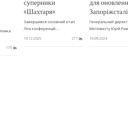
суперники
для оновлен
«Шахтаря»
Запоріжсталі
Завершився основний етап
Генеральний директ
Ліги конференцій.…
Метінвесту Юрій Ри
оломка
19.12.2025
19.09.2024
277
175