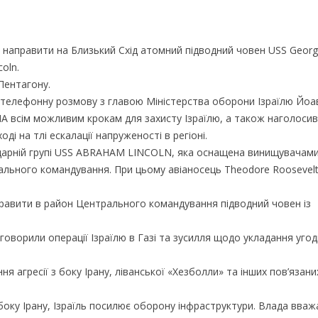
направити на Близький Схід атомний підводний човен USS Georgi
oln.
Пентагону.
в телефонну розмову з главою Міністерства оборони Ізраїлю Йо
США всім можливим крокам для захисту Ізраїлю, а також наголосив
і на тлі ескалації напруженості в регіоні.
ударній групі USS ABRAHAM LINCOLN, яка оснащена винищувачами
трального командування. При цьому авіаносець Theodore Roosevel
правити в район Центрального командування підводний човен із
оворили операції Ізраїлю в Газі та зусилля щодо укладання угод
я агресії з боку Ірану, ліванської «Хезболли» та інших пов’язани
 боку Ірану, Ізраїль посилює оборону інфраструктури. Влада вваж