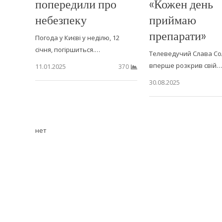
попередили про
«Кожен день
небезпеку
приймаю
препарати»
Погода у Києві у неділю, 12
січня, погіршиться.…
Телеведучий Слава С
вперше розкрив свій…
11.01.2025
370
30.08.2025
нет