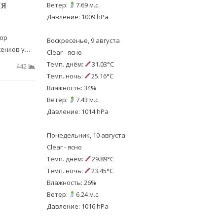
ня
Ветер:
7.69 м.с.
Давление: 1009 hPa
ор
Воскресенье, 9 августа
женков у…
Clear - ясно
Темп. днём:
31.03°C
442
Темп. ночь:
25.16°C
Влажность: 34%
Ветер:
7.43 м.с.
Давление: 1014 hPa
Понедельник, 10 августа
Clear - ясно
Темп. днём:
29.89°C
Темп. ночь:
23.45°C
Влажность: 26%
Ветер:
6.24 м.с.
Давление: 1016 hPa