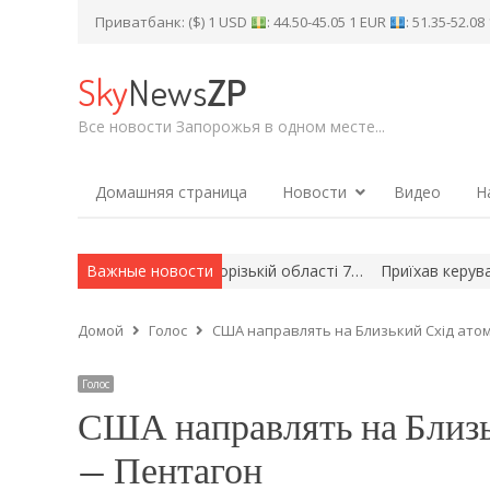
Приватбанк: ($) 1 USD
: 44.50-45.05 1 EUR
: 51.35-52.0
Sky
News
ZP
Все новости Запорожья в одном месте...
Домашняя страница
Новости
Видео
Н
ійських ударів по Запорізькій області 7…
Важные новости
Приїхав керувати з Т
Домой
Голос
США направлять на Близький Схід ато
Голос
США направлять на Близь
— Пентагон