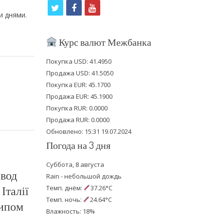
t
f
y
и днями.
w
a
o
i
c
u
Курс валют Межбанка
t
e
t
Покупка USD: 41.4950
t
b
u
Продажа USD: 41.5050
e
o
b
Покупка EUR: 45.1700
Продажа EUR: 45.1900
r
o
e
Покупка RUR: 0.0000
k
Продажа RUR: 0.0000
Обновлено: 15:31 19.07.2024
Погода на 3 дня
Суббота, 8 августа
авод
Rain - небольшой дождь
Італії
Темп. днём:
37.26°C
Темп. ночь:
24.64°C
типом
Влажность: 18%