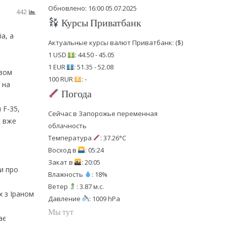
Обновлено: 16:00 05.07.2025
442
Курсы Приватбанк
a, а
Актуальные курсы валют Приватбанк: ($)
1 USD
: 44.50 - 45.05
1 EUR
: 51.35 - 52.08
авом
100 RUR
: -
 на
Погода
 F-35,
Сейчас в Запорожье переменная
t вже
облачность
Температура
: 37.26°C
Восход в
: 05:24
Закат в
: 20:05
и про
Влажность
: 18%
Ветер
: 3.87 м.с.
х з Іраном
Давление
: 1009 hPa
Мы тут
ає