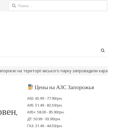
Найти:
Open
search
panel
і на території міського парку запровадили карантин
Українськ
Цены на АЗС Запорожья
А92: 65.99 - 77.90грн.
А95: 51.49 - 83.50грн.
вен,
А95+: 58.00 - 85.90грн.
ДТ: 50.99 - 93.90грн.
ГАЗ: 31.49 - 44.50грн.