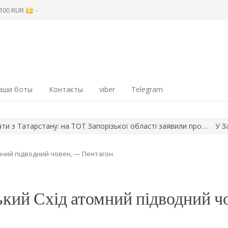
8 100 RUR
: -
аши боты
Контакты
viber
Telegram
атарстану: на ТОТ Запорізької області заявили про…
У Запоріжж
мний підводний човен, — Пентагон
кий Схід атомний підводний чо