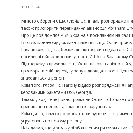
12.08.2024
Міністр оборони США Ллойд Остін дав розпорядження 
також прискорити перекидання авіаносця Abraham Linc
Про це повідомляє РБК-Україна з посиланням на сайт 
В опублікованому документі йдеться, що Остін прові
Галлантом. Під час бесіди він підтвердив відданість 
посиленні військової присутності США на Близькому Сход
Підтверджую прихильність, Остін наказав авіаносній 
прискорити свій перехід у зону відповідальності Цен
знаходиться в регіоні.
Крім того, глава Пентагону віддав розпорядження на
керованими ракетами USS Georgia.
Також у ході телефонної розмови Остін та Галлант обг
припинення вогню та звільнення заручників.
Крім цього, темою розмови стали зусилля зі стримуванн
угруповань по всьому регіону.
Нагадаємо, що у зв’язку зі збільшеним ризиком атак з