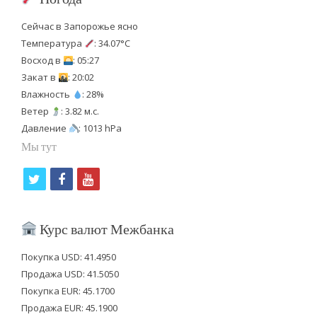
Сейчас в Запорожье ясно
Температура
: 34.07°C
Восход в
: 05:27
Закат в
: 20:02
Влажность
: 28%
Ветер
: 3.82 м.с.
Давление
: 1013 hPa
Мы тут
t
f
y
w
a
o
i
c
u
Курс валют Межбанка
t
e
t
Покупка USD: 41.4950
t
b
u
Продажа USD: 41.5050
e
o
b
Покупка EUR: 45.1700
Продажа EUR: 45.1900
r
o
e