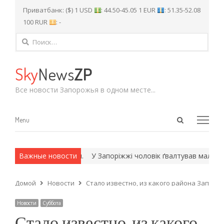
Приватбанк: ($) 1 USD
: 44.50-45.05 1 EUR
: 51.35-52.08
100 RUR
: -
Найти:
Sky
News
ZP
Все новости Запорожья в одном месте...
Open
Menu
Menu
search
panel
х и армейские методы.
Важные новости
У Запоріжжі чоловік ґвалтував малолітні
Домой
Новости
Стало известно, из какого района Запоро
Новости
Суббота
Стало известно, из какого