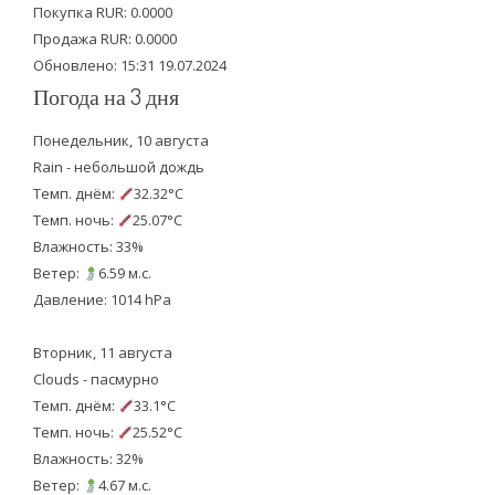
Покупка RUR: 0.0000
k
Продажа RUR: 0.0000
Обновлено: 15:31 19.07.2024
Погода на 3 дня
Понедельник, 10 августа
Rain - небольшой дождь
Темп. днём:
32.32°C
Темп. ночь:
25.07°C
Влажность: 33%
Ветер:
6.59 м.с.
Давление: 1014 hPa
Вторник, 11 августа
Clouds - пасмурно
Темп. днём:
33.1°C
Темп. ночь:
25.52°C
Влажность: 32%
Ветер:
4.67 м.с.