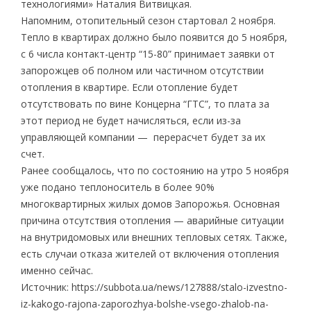
технологиями» Наталия Витвицкая.
Напомним, отопительный сезон стартовал 2 ноября.
Тепло в квартирах должно было появится до 5 ноября,
с 6 числа контакт-центр “15-80” принимает заявки от
запорожцев об полном или частичном отсутствии
отопления в квартире. Если отопление будет
отсутствовать по вине Концерна “ГТС”, то плата за
этот период не будет начисляться, если из-за
управляющей компании — перерасчет будет за их
счет.
Ранее сообщалось, что по состоянию на утро 5 ноября
уже подано теплоноситель в более 90%
многоквартирных жилых домов Запорожья. Основная
причина отсутствия отопления — аварийные ситуации
на внутридомовых или внешних тепловых сетях. Также,
есть случаи отказа жителей от включения отопления
именно сейчас.
Источник: https://subbota.ua/news/127888/stalo-izvestno-
iz-kakogo-rajona-zaporozhya-bolshe-vsego-zhalob-na-