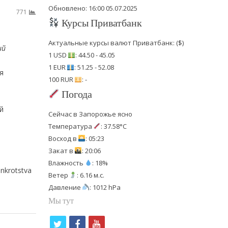
Обновлено: 16:00 05.07.2025
771
Курсы Приватбанк
Актуальные курсы валют Приватбанк: ($)
ий
1 USD
: 44.50 - 45.05
1 EUR
: 51.25 - 52.08
я
100 RUR
: -
Погода
й
Сейчас в Запорожье ясно
Температура
: 37.58°C
Восход в
: 05:23
Закат в
: 20:06
Влажность
: 18%
nkrotstva
Ветер
: 6.16 м.с.
Давление
: 1012 hPa
Мы тут
t
f
y