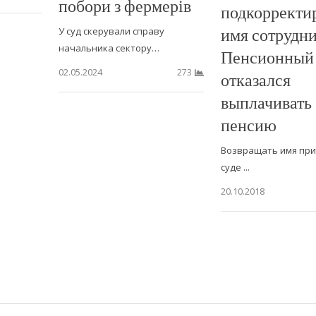
побори з фермерів
подкорректи
имя сотрудн
У суд скерували справу
начальника сектору…
Пенсионный
02.05.2024
273
отказался
выплачивать
пенсию
Возвращать имя при
суде ...
20.10.2018