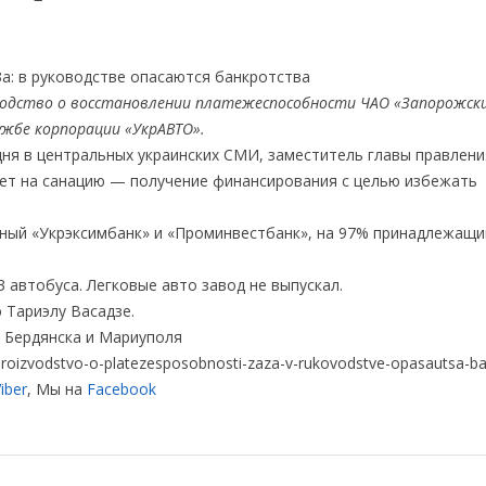
водство о восстановлении платежеспособности ЧАО «Запорожск
ужбе корпорации «УкрАВТО».
ня в центральных украинских СМИ, заместитель главы правлени
ает на санацию — получение финансирования с целью избежать
ный «Укрэксимбанк» и «Проминвестбанк», на 97% принадлежащи
3 автобуса. Легковые авто завод не выпускал.
 Тариэлу Васадзе.
ы Бердянска и Мариуполя
roizvodstvo-o-platezesposobnosti-zaza-v-rukovodstve-opasautsa-ba
iber
, Мы на
Facebook