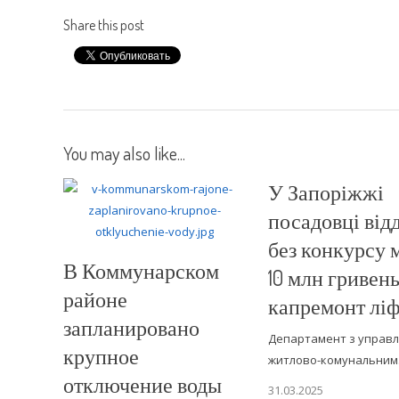
Share this post
You may also like...
У Запоріжжі
посадовці від
без конкурсу
В Коммунарском
10 млн гривень
районе
капремонт ліф
запланировано
Департамент з управл
крупное
житлово-комунальни
отключение воды
31.03.2025