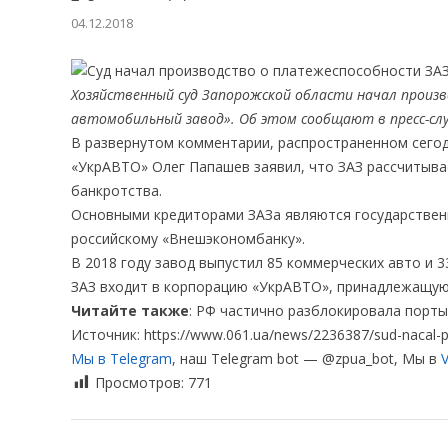
04.12.2018
Хозяйственный суд Запорожской области начал произ
автомобильный завод». Об этом сообщают в пресс-сл
В развернутом комментарии, распространенном сегод
«УкрАВТО» Олег Папашев заявил, что ЗАЗ рассчитыв
банкротства.
Основными кредиторами ЗАЗа являются государствен
российскому «Внешэкономбанку».
В 2018 году завод выпустил 85 коммерческих авто и 3
ЗАЗ входит в корпорацию «УкрАВТО», принадлежащую
Читайте также
: РФ частично разблокировала порт
Источник: https://www.061.ua/news/2236387/sud-nacal-p
Мы в Telegram
, наш Telegram bot — @zpua_bot, Мы в
V
Просмотров:
771