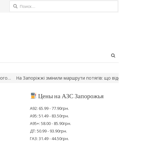
Найти:
Open
search
panel
На Запоріжжі змінили маршрути потягів: що відомо
“Укрзалізн
Цены на АЗС Запорожья
А92: 65.99 - 77.90грн.
А95: 51.49 - 83.50грн.
А95+: 58.00 - 85.90грн.
ДТ: 50.99 - 93.90грн.
ГАЗ: 31.49 - 44.50грн.