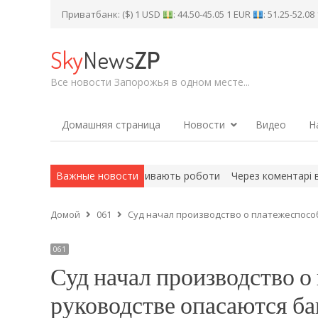
Приватбанк: ($) 1 USD
: 44.50-45.05 1 EUR
: 51.25-52.0
Sky
News
ZP
Все новости Запорожья в одном месте...
Домашняя страница
Новости
Видео
Н
мвайний переїзд: де тривають роботи
Важные новости
Через коментарі в соці
Домой
061
Суд начал производство о платежеспосо
061
Суд начал производство о
руководстве опасаются ба