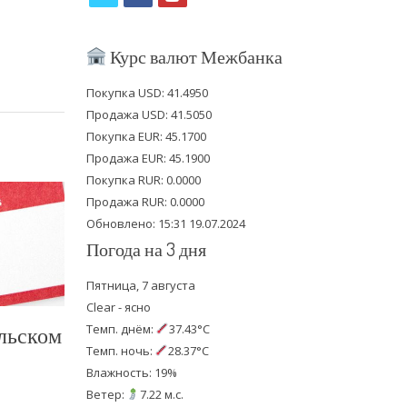
w
a
o
i
c
u
Курс валют Межбанка
t
e
t
Покупка USD: 41.4950
t
b
u
Продажа USD: 41.5050
e
o
b
Покупка EUR: 45.1700
Продажа EUR: 45.1900
r
o
e
Покупка RUR: 0.0000
k
Продажа RUR: 0.0000
Обновлено: 15:31 19.07.2024
Погода на 3 дня
Пятница, 7 августа
Clear - ясно
Темп. днём:
37.43°C
льском
Темп. ночь:
28.37°C
Влажность: 19%
Ветер:
7.22 м.с.