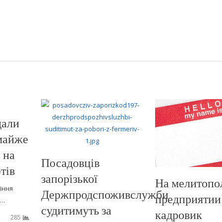
дали
 майже
 на
Посадовців
тів
запорізької
На мелитопо
іння
Держпродспоживслужби
предприятии
м…
судитимуть за
кадровик
285