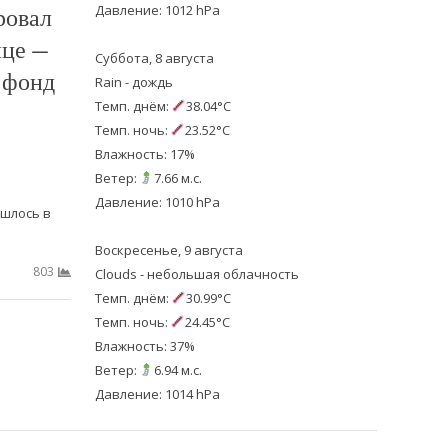
Давление: 1012 hPa
ровал
ице —
Суббота, 8 августа
 фонд
Rain - дождь
Темп. днём:
38.04°C
Темп. ночь:
23.52°C
Влажность: 17%
Ветер:
7.66 м.с.
Давление: 1010 hPa
шлось в
Воскресенье, 9 августа
803
Clouds - небольшая облачность
Темп. днём:
30.99°C
Темп. ночь:
24.45°C
Влажность: 37%
Ветер:
6.94 м.с.
Давление: 1014 hPa