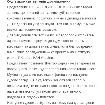
Суд викликає авторів дослідження
Представник ТОВ «ЛЕНД ДІВЕЛОПМЕНТ» Олег Мухін
заявив, що наданий звіт є лише суб’єктивною
консультативною послугою, яка не відповідає вимогам
ДСТУ для звітів у сфері науки і техніки, а тому не може
вважатися належним доказом.
Для з’ясування всіх технічних і методологічних питань
адвокат Мухін звернувся до суду з клопотанням
викликати та допитати як спеціалістів безпосередніх
виконавців дослідження — співробітників Інституту
екології Карпат НАН України.
Представник позивача Дмитро Деркач не заперечував
проти цього кроку. Суд задовольнив клопотання Олега
Мухіна та ухвалив викликати фахівців на наступне
судове засідання. Суд також зобов’язав сторону
позивача надати всі наявні контактні дані та електронні
адреси львівської установи для оперативного
надсилання судових повісток.
Наступне судове засідання, на якому планується допит