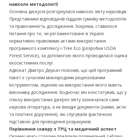
навколо методології
Основна дискусія розгорнулася навколо звіту науковців.
Представники відповідачів піддали сумніву методологію
та правочинність дослідження. Зокрема, ставилося
питання про те, чи регламентоване в Україні
нормативно-правовими актами використання
програмного комплексу i-Tree Eco (розробки USDA
Forest Service), за допомогою якого проводилася оцінка
екосистемних послуг.
Адвокат Дмитро Деркач пояснив, що цей програмний
пакет є сучасним міжнародним рецензованим
інструментом, ліцензію на використання якого мають
виконавці дослідження. Водночас він констатував, що у
списку використаних джерел звіту зазначалася саме
наукова література, а не вихідні документи (заяви, акти
та платіжні доручення), які слугували фактичною
підставою для проведення розрахунків.
Порівняння скверу з ТРЦ та медичний аспект
Окрему увагу сторони приділили порівняльній таблиці