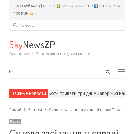
Приватбанк: ($) 1 USD
: 44.50-45.05 1 EUR
: 51.25-52.08
100 RUR
: -
Найти:
Sky
News
ZP
Все новости Запорожья в одном месте...
Open
Menu
Menu
search
panel
мейские методы.
Важные новости
Роботи тривали три дні: у Запоріжжі надзвича
Домой
Forpost
Судове засідання у справі парку Тарасова: 
Forpost
Судове засідання у справі