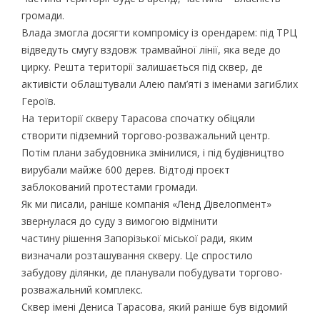
громади.
Влада змогла досягти компромісу із орендарем: під ТРЦ
відведуть смугу вздовж трамвайної лінії, яка веде до
цирку. Решта території залишається під сквер, де
активісти облаштували Алею пам’яті з іменами загиблих
Героїв.
На території скверу Тарасова спочатку обіцяли
створити підземний торгово-розважальний центр.
Потім плани забудовника змінилися, і під будівництво
вирубали майже 600 дерев. Відтоді проєкт
заблокований протестами громади.
Як ми писали, раніше компанія «Ленд Дівелопмент»
звернулася до суду з вимогою відмінити
частину рішення Запорізької міської ради, яким
визначали розташування скверу. Це спростило
забудову ділянки, де планували побудувати торгово-
розважальний комплекс.
Сквер імені Дениса Тарасова, який раніше був відомий