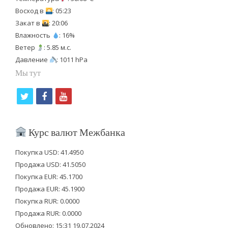
Восход в
: 05:23
Закат в
: 20:06
Влажность
: 16%
Ветер
: 5.85 м.с.
Давление
: 1011 hPa
Мы тут
t
f
y
w
a
o
i
c
u
Курс валют Межбанка
t
e
t
Покупка USD: 41.4950
t
b
u
Продажа USD: 41.5050
e
o
b
Покупка EUR: 45.1700
Продажа EUR: 45.1900
r
o
e
Покупка RUR: 0.0000
k
Продажа RUR: 0.0000
Обновлено: 15:31 19.07.2024