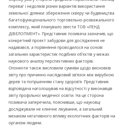
переваг і недоліків різних варіантів використання
земельної ділянки: збереження скверу чи будівництва
багатофункціонального торговельно-розважального
комплексу, який планувало звести ТОВ «ЛЕНД
ДІВЕЛОПМЕНТ». Представник позивача зазначив, що
конкретний проект забудови для дослідження не
надавався, а порівняння проводилося на основі
загальних характеристик подібних об’єктів у межах
наукового аналізу перспективних факторів.
Опоненти також висловили сумніви щодо висновків
звіту про причинно-наслідковий зв’язок між вирубкою
дерев та погіршенням стану здоров’я. Представник
відповідача наголошував на відсутності у виконавців
звіту профільної медичної освіти. На це сторона
позивача заперечила, пояснивши, що науковці
досліджували не клінічне лікування, а загальний
механізм негативного впливу екологічних факторів на
організм людини.