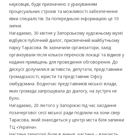
науковців, буде призначено з урахуванням
процесуальних строків та можливості забезпечення
явки спеціалістів. За попередньою інформацією це 10
липня.
Нагадаємо, 30 квітня у Запорізькому художньому музеї
відбувся публічний діалог, присвячений майбутньому
парку Тарасова. Як зазначили організатори, захід
організували після кількох переносів локації та відмов у
наданні приміщень для проведення обговорення. До
дискусії долучилися активісти, депутати, представники
громадськості, юристи та представник Офісу
омбудсмана. Водночас представників міської влади,
яких громада запрошувала до діалогу, на зустрічі не
було.
Нагадаємо, 20 лютого у Запоріжжі під час засідання
позачергової сесії міської ради поділили на зони свер
Тарасова, який знаходиться у центрі міста біля запинки
ТЦ «Україна».
Частина території буде в аренді, частина – власність