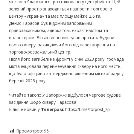
як сквер Яланського, розташовано у центрі міста. Цей
зелений простір знаходиться навпроти торгового
центру «Україна» та має площу майже 2,6 га.
Денис Тарасов був відомим запорізьким
правозахисником, адвокатом, екоактивістом та
волонтером. Він активно виступав проти забудови
цього скверу, захищаючи його від перетворення на
торгово-розважальний центр.
Після його загибелі на фронті у січні 2023 року, громада
міста ініціювала перейменування скверу на його честь,
що було офіційно затверджено рішенням міської ради у
березні 2023 року.
Читайте також: У Запоріжжі відбулося чергове судове
засідання щодо скверу Тарасова
Більше новин у
Телеграм
: https://t.me/forpost_zp
Просмотров:
95