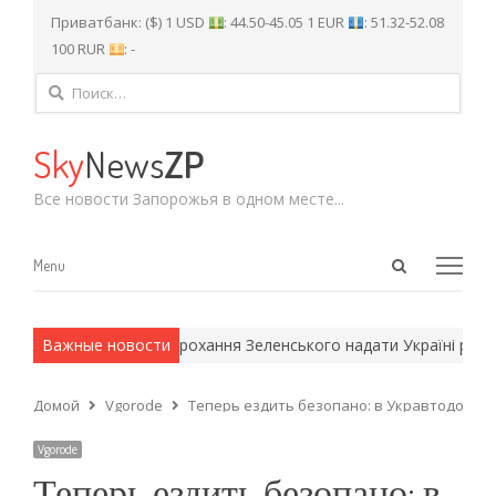
Приватбанк: ($) 1 USD
: 44.50-45.05 1 EUR
: 51.32-52.08
100 RUR
: -
Найти:
Sky
News
ZP
Все новости Запорожья в одном месте...
Open
Menu
Menu
search
panel
Трамп відповів на прохання Зеленського надати Україні ракет
Важные новости
Домой
Vgorode
Теперь ездить безопано: в Укравтодоре с
Vgorode
Теперь ездить безопано: в