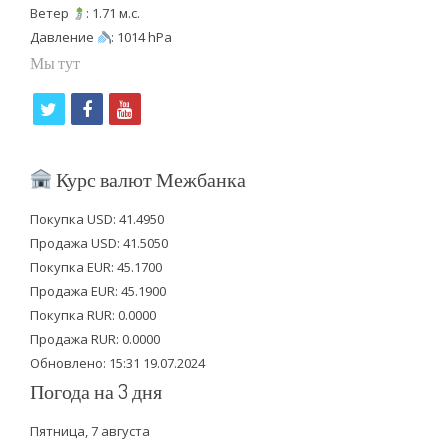
Ветер
: 1.71 м.с.
Давление
: 1014 hPa
Мы тут
t
f
y
w
a
o
i
c
u
Курс валют Межбанка
t
e
t
Покупка USD: 41.4950
t
b
u
Продажа USD: 41.5050
e
o
b
Покупка EUR: 45.1700
Продажа EUR: 45.1900
r
o
e
Покупка RUR: 0.0000
k
Продажа RUR: 0.0000
Обновлено: 15:31 19.07.2024
Погода на 3 дня
Пятница, 7 августа