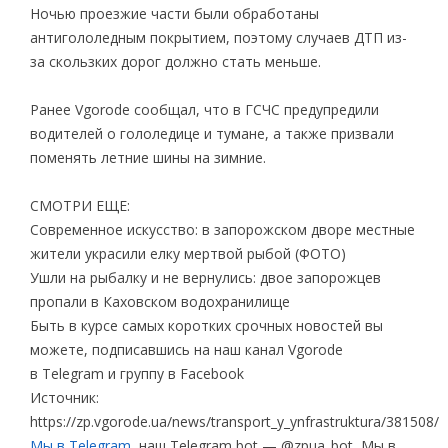
Ночью проезжие части были обработаны
антигололедным покрытием, поэтому случаев ДТП из-
за скользких дорог должно стать меньше.
Ранее Vgorode сообщал, что в ГСЧС предупредили
водителей о гололедице и тумане, а также призвали
поменять летние шины на зимние.
СМОТРИ ЕЩЕ:
Современное искусство: в запорожском дворе местные
жители украсили елку мертвой рыбой (ФОТО)
Ушли на рыбалку и не вернулись: двое запорожцев
пропали в Каховском водохранилище
Быть в курсе самых коротких срочных новостей вы
можете, подписавшись на наш канал Vgorode
в Telegram и группу в Facebook
Источник:
https://zp.vgorode.ua/news/transport_y_ynfrastruktura/381508/
Мы в Telegram
, наш Telegram bot — @zpua_bot, Мы в