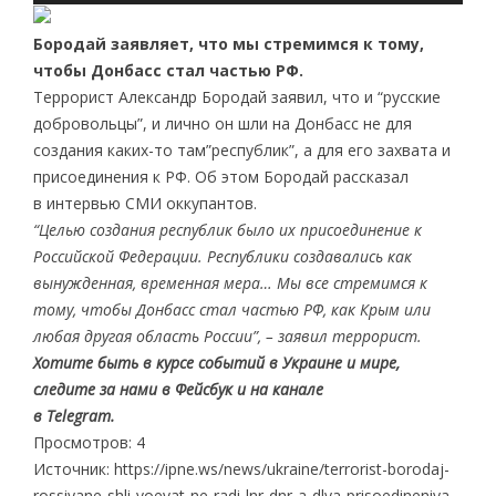
Бородай заявляет, что мы стремимся к тому,
чтобы Донбасс стал частью РФ.
Террорист Александр Бородай заявил, что и “русские
добровольцы”, и лично он шли на Донбасс не для
создания каких-то там”республик”, а для его захвата и
присоединения к РФ. Об этом Бородай рассказал
в интервью СМИ оккупантов.
“Целью создания республик было их присоединение к
Российской Федерации. Республики создавались как
вынужденная, временная мера… Мы все стремимся к
тому, чтобы Донбасс стал частью РФ, как Крым или
любая другая область России”, – заявил террорист.
Хотите быть в курсе событий в Украине и мире,
следите за нами в Фейсбук и на канале
в Telegram.
Просмотров: 4
Источник: https://ipne.ws/news/ukraine/terrorist-borodaj-
rossiyane-shli-voevat-ne-radi-lnr-dnr-a-dlya-prisoedineniya-