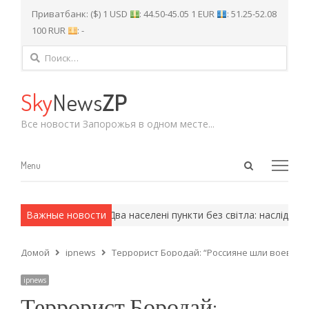
Приватбанк: ($) 1 USD
: 44.50-45.05 1 EUR
: 51.25-52.08
100 RUR
: -
Найти:
Sky
News
ZP
Все новости Запорожья в одном месте...
Open
Menu
Menu
search
panel
армейские методы.
Важные новости
Два населені пункти без світла: наслідки ат
Домой
ipnews
Террорист Бородай: “Россияне шли воевать 
ipnews
Террорист Бородай: