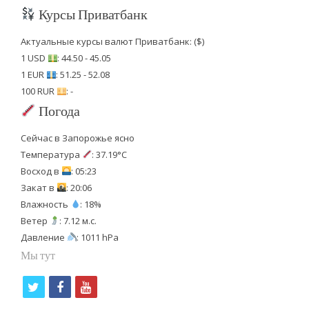
Курсы Приватбанк
Актуальные курсы валют Приватбанк: ($)
1 USD
: 44.50 - 45.05
1 EUR
: 51.25 - 52.08
100 RUR
: -
Погода
Сейчас в Запорожье ясно
Температура
: 37.19°C
Восход в
: 05:23
Закат в
: 20:06
Влажность
: 18%
Ветер
: 7.12 м.с.
Давление
: 1011 hPa
Мы тут
t
f
y
w
a
o