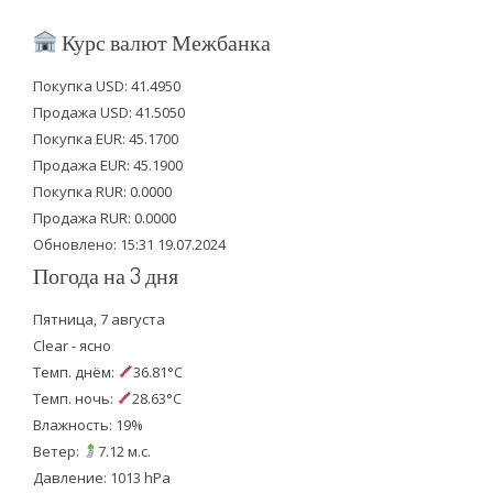
i
c
u
Курс валют Межбанка
t
e
t
Покупка USD: 41.4950
t
b
u
Продажа USD: 41.5050
e
o
b
Покупка EUR: 45.1700
Продажа EUR: 45.1900
r
o
e
Покупка RUR: 0.0000
k
Продажа RUR: 0.0000
Обновлено: 15:31 19.07.2024
Погода на 3 дня
Пятница, 7 августа
Clear - ясно
Темп. днём:
36.81°C
Темп. ночь:
28.63°C
Влажность: 19%
Ветер:
7.12 м.с.
Давление: 1013 hPa