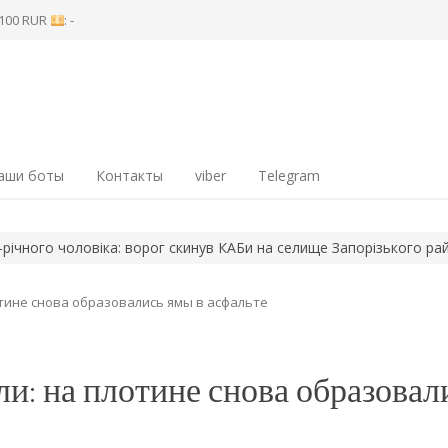
8 100 RUR
: -
аши боты
Контакты
viber
Telegram
о чоловіка: ворог скинув КАБи на селище Запорізького району
тине снова образовались ямы в асфальте
и: на плотине снова образовал