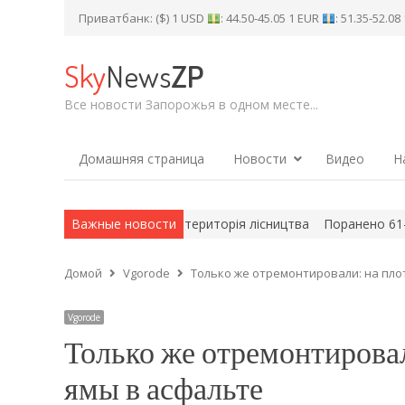
Приватбанк: ($) 1 USD
: 44.50-45.05 1 EUR
: 51.35-52.0
Sky
News
ZP
Все новости Запорожья в одном месте...
Домашняя страница
Новости
Видео
Н
бстрілів горіли поля та територія лісництва
Важные новости
Поранено 61-річног
Домой
Vgorode
Только же отремонтировали: на пло
Vgorode
Только же отремонтировал
ямы в асфальте