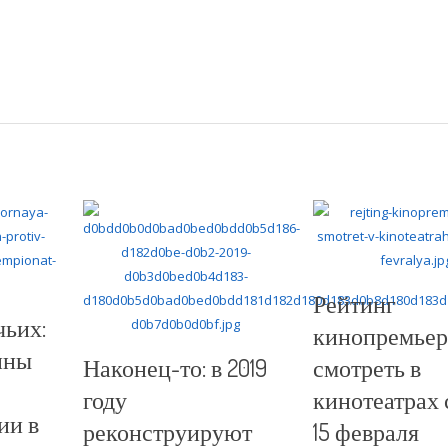
Рейтинг
чьих:
кинопремьер:
ины
Наконец-то: в 2019
смотреть в
году
кинотеатрах 
ии в
реконструируют
15 февраля