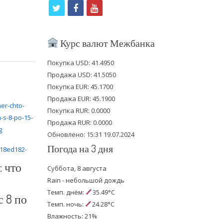
t
f
y
w
a
o
i
c
u
Курс валют Межбанка
t
e
t
Покупка USD: 41.4950
t
b
u
Продажа USD: 41.5050
e
o
b
Покупка EUR: 45.1700
Продажа EUR: 45.1900
r
o
e
Покупка RUR: 0.0000
k
Продажа RUR: 0.0000
Обновлено: 15:31 19.07.2024
Погода на 3 дня
 что
Суббота, 8 августа
Rain - небольшой дождь
Темп. днём:
35.49°C
с 8 по
Темп. ночь:
24.28°C
Влажность: 21%