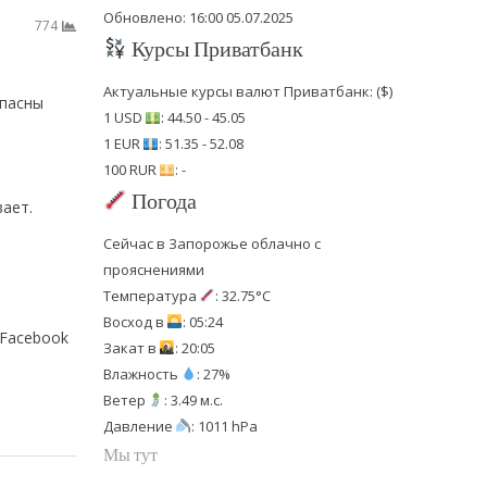
Обновлено: 16:00 05.07.2025
774
Курсы Приватбанк
Актуальные курсы валют Приватбанк: ($)
опасны
1 USD
: 44.50 - 45.05
1 EUR
: 51.35 - 52.08
100 RUR
: -
Погода
вает.
Сейчас в Запорожье облачно с
прояснениями
Температура
: 32.75°C
Восход в
: 05:24
 Facebook
Закат в
: 20:05
Влажность
: 27%
Ветер
: 3.49 м.с.
Давление
: 1011 hPa
Мы тут