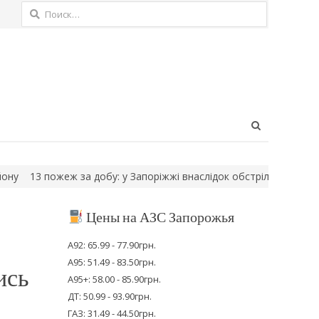
Найти:
Open
search
panel
13 пожеж за добу: у Запоріжжі внаслідок обстрілів загинула люди
Цены на АЗС Запорожья
А92: 65.99 - 77.90грн.
А95: 51.49 - 83.50грн.
ись
А95+: 58.00 - 85.90грн.
ДТ: 50.99 - 93.90грн.
ГАЗ: 31.49 - 44.50грн.