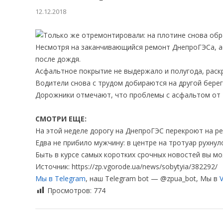
12.12.2018
Несмотря на заканчивающийся ремонт ДнепроГЭСа, ас
после дождя.
Асфальтное покрытие не выдержало и полугода, рас
Водители снова с трудом добираются на другой берег
Дорожники отмечают, что проблемы с асфальтом от т
СМОТРИ ЕЩЕ:
На этой неделе дорогу на ДнепроГЭС перекроют на р
Едва не прибило мужчину: в центре на тротуар рухнул
Быть в курсе самых коротких срочных новостей вы мо
Источник: https://zp.vgorode.ua/news/sobytyia/382292/
Мы в Telegram
, наш Telegram bot — @zpua_bot, Мы в
V
Просмотров:
774