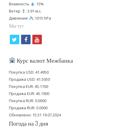
Влажность
: 15%
Ветер
: 3.91 м.с.
Давление
: 1015 hPa
Мы тут
t
f
y
w
a
o
i
c
u
Курс валют Межбанка
t
e
t
Покупка USD: 41.4950
t
b
u
Продажа USD: 41.5050
e
o
b
Покупка EUR: 45.1700
Продажа EUR: 45.1900
r
o
e
Покупка RUR: 0.0000
k
Продажа RUR: 0.0000
Обновлено: 15:31 19.07.2024
Погода на 3 дня