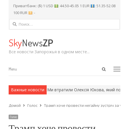
Приватбанк: ($) 1 USD
: 44.50-45.05 1 EUR
: 51.35-52.08
100 RUR
: -
Найти:
Sky
News
ZP
Все новости Запорожья в одном месте...
Open
Menu
Menu
search
panel
 армейские методы.
Важные новости
Ми втратили Олексія Юкова, який поверта
Домой
Голос
Трамп хоче провести негайну зустріч за учас
Голос
Трамп хоче провести