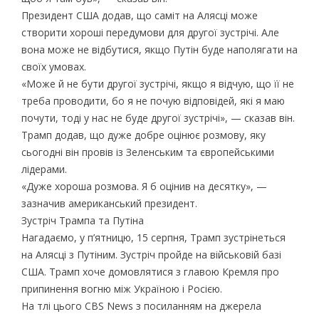
Президент США додав, що саміт на Алясці може
створити хороші передумови для другої зустрічі. Але
вона може не відбутися, якщо Путін буде наполягати на
своїх умовах.
«Може й не бути другої зустрічі, якщо я відчую, що її не
треба проводити, бо я не почую відповідей, які я маю
почути, тоді у нас не буде другої зустрічі», — сказав він.
Трамп додав, що дуже добре оцінює розмову, яку
сьогодні він провів із Зеленським та європейськими
лідерами.
«Дуже хороша розмова. Я б оцінив на десятку», —
зазначив американський президент.
Зустріч Трампа та Путіна
Нагадаємо, у п’ятницю, 15 серпня, Трамп зустрінеться
на Алясці з Путіним. Зустріч пройде на військовій базі
США. Трамп хоче домовлятися з главою Кремля про
припинення вогню між Україною і Росією.
На тлі цього CBS News з посиланням на джерела