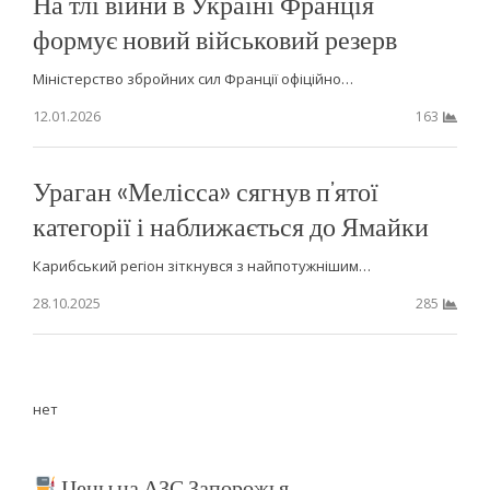
На тлі війни в Україні Франція
формує новий військовий резерв
Міністерство збройних сил Франції офіційно…
12.01.2026
163
Ураган «Мелісса» сягнув п’ятої
категорії і наближається до Ямайки
Карибський регіон зіткнувся з найпотужнішим…
28.10.2025
285
нет
Цены на АЗС Запорожья