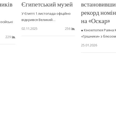
ників
Єгипетський музей
встановивши
рекорд номін
У Єгипті 1 листопада офіційно
на «Оскар»
відкрився Великий…
осійські
02.11.2025
256
● Кіноепопея Раяна 
«Грішники» з блюзо
229
25.01.2026