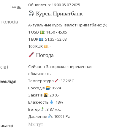
Обновлено: 16:00 05.07.2025
344
Курсы Приватбанк
 голосів
Актуальные курсы валют Приватбанк: ($)
1 USD
: 44.50 - 45.05
1 EUR
: 51.35 - 52.08
100 RUR
: -
Погода
сів)
Сейчас в Запорожье переменная
облачность
Температура
: 37.26°C
еревищує
Восход в
: 05:24
Закат в
: 20:05
Влажность
: 18%
Ветер
: 3.87 м.с.
Давление
: 1009 hPa
Мы тут
иканці