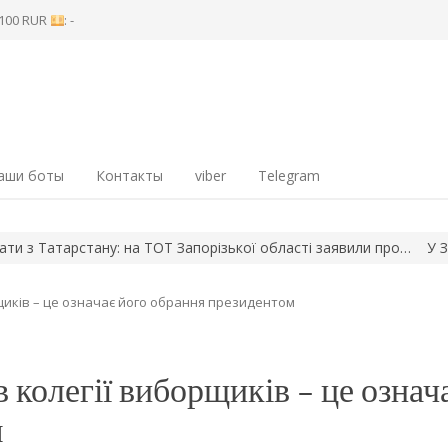
8 100 RUR
: -
аши боты
Контакты
viber
Telegram
Татарстану: на ТОТ Запорізької області заявили про…
У Запоріж
рщиків – це означає його обрання президентом
 колегії виборщиків – це означ
м