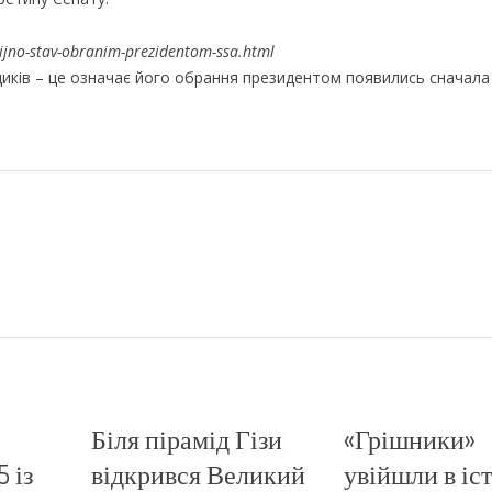
ijno-stav-obranim-prezidentom-ssa.html
иків – це означає його обрання президентом появились сначала
Біля пірамід Гізи
«Грішники»
 із
відкрився Великий
увійшли в іс