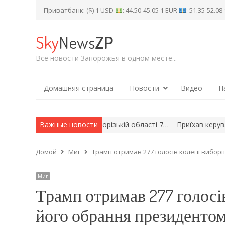
Приватбанк: ($) 1 USD
: 44.50-45.05 1 EUR
: 51.35-52.0
Sky
News
ZP
Все новости Запорожья в одном месте...
Домашняя страница
Новости
Видео
Н
сійських ударів по Запорізькій області 7…
Важные новости
Приїхав керувати з 
Домой
Миг
Трамп отримав 277 голосів колегії вибо
Миг
Трамп отримав 277 голосів
його обрання президенто