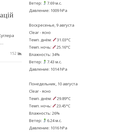
Ветер:
7.69 м.с.
Давление: 1009 hPa
ацій
Воскресенье, 9 августа
Clear - ясно
Куглера
Темп. днём:
31.03°C
м…
Темп. ночь:
25.16°C
152
Влажность: 34%
Ветер:
7.43 м.с.
Давление: 1014 hPa
Понедельник, 10 августа
Clear - ясно
Темп. днём:
29.89°C
Темп. ночь:
23.45°C
Влажность: 26%
Ветер:
6.24 м.с.
Давление: 1016 hPa