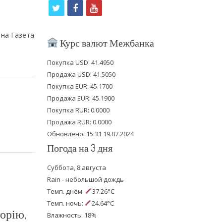
t
f
y
w
a
o
 на Газета
i
c
u
Курс валют Межбанка
t
e
t
Покупка USD: 41.4950
t
b
u
Продажа USD: 41.5050
e
o
b
Покупка EUR: 45.1700
Продажа EUR: 45.1900
r
o
e
Покупка RUR: 0.0000
k
Продажа RUR: 0.0000
Обновлено: 15:31 19.07.2024
Погода на 3 дня
Суббота, 8 августа
Rain - небольшой дождь
Темп. днём:
37.26°C
Темп. ночь:
24.64°C
торію,
Влажность: 18%