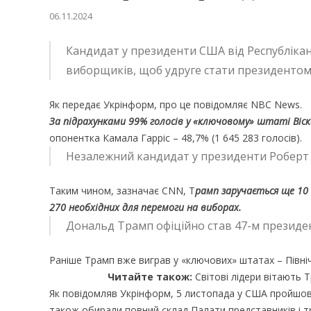
06.11.2024
Кандидат у президенти США від Республіканс
виборщиків, щоб удруге стати президентом
Як передає Укрінформ, про це повідомляє NBC News.
За підрахунками 99% голосів у «ключовому» штаті Віс
опонентка Камала Гарріс – 48,7% (1 645 283 голосів).
Незалежний кандидат у президенти Роберт К
Таким чином, зазначає CNN, Т
рамп заручається ще 10
270 необхідних для перемоги на виборах.
Дональд Трамп офіційно став 47-м презид
Раніше Трамп вже виграв у «ключових» штатах – Північн
Читайте також:
Світові лідери вітають 
Як повідомляв Укрінформ, 5 листопада у США пройшов
також обирали повний склад Палати представників і т