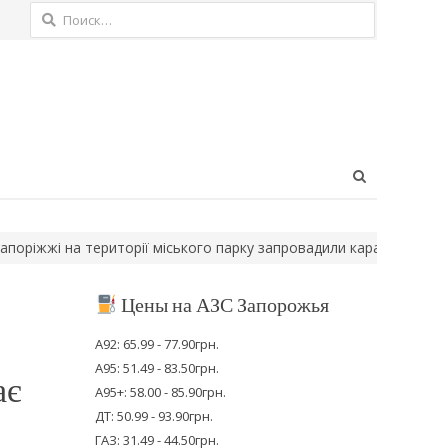
Найти:
Open
search
panel
жі на території міського парку запровадили карантин
Українськ
Цены на АЗС Запорожья
А92: 65.99 - 77.90грн.
А95: 51.49 - 83.50грн.
ає
А95+: 58.00 - 85.90грн.
ДТ: 50.99 - 93.90грн.
ГАЗ: 31.49 - 44.50грн.