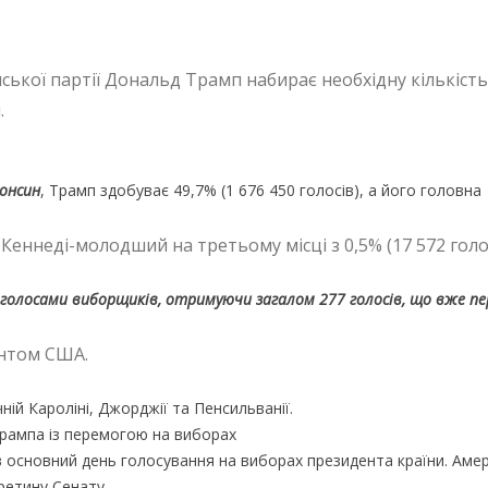
ької партії Дональд Трамп набирає необхідну кількість
.
консин
, Трамп здобуває 49,7% (1 676 450 голосів), а його головна
еннеді-молодший на третьому місці з 0,5% (17 572 голо
 голосами виборщиків, отримуючи загалом 277 голосів, що вже п
ентом США.
ій Кароліні, Джорджії та Пенсильванії.
Трампа із перемогою на виборах
 основний день голосування на виборах президента країни. Амер
ретину Сенату.