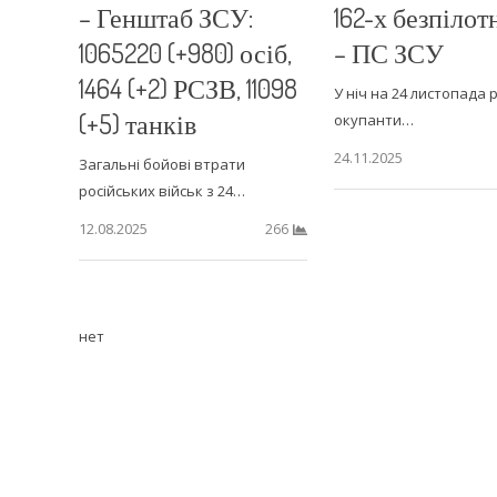
– Генштаб ЗСУ:
162-х безпілот
1065220 (+980) осіб,
– ПС ЗСУ
1464 (+2) РСЗВ, 11098
У ніч на 24 листопада р
(+5) танків
окупанти…
24.11.2025
Загальні бойові втрати
російських військ з 24…
12.08.2025
266
нет