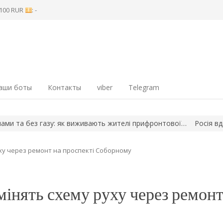
8 100 RUR
: -
аши боты
Контакты
viber
Telegram
 без газу: як виживають жителі прифронтової…
Росія вдарила д
уху через ремонт на проспекті Соборному
мінять схему руху через ремонт