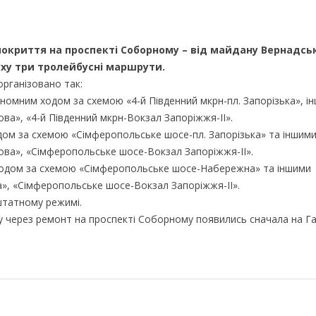
покриття на проспекті Соборному – від майдану Вернадсь
уху три тролейбусні маршрути.
рганізовано так:
омним ходом за схемою «4-й Південний мкрн-пл. Запорізька», і
ва», «4-й Південний мкрн-Вокзал Запоріжжя-ІІ».
ом за схемою «Сімферопольське шосе-пл. Запорізька» та іншим
ова», «Сімферопольське шосе-Вокзал Запоріжжя-ІІ».
одом за схемою «Сімферопольське шосе-Набережна» та іншими
», «Сімферопольське шосе-Вокзал Запоріжжя-ІІ».
штатному режимі.
у через ремонт на проспекті Соборному появились сначала на Г