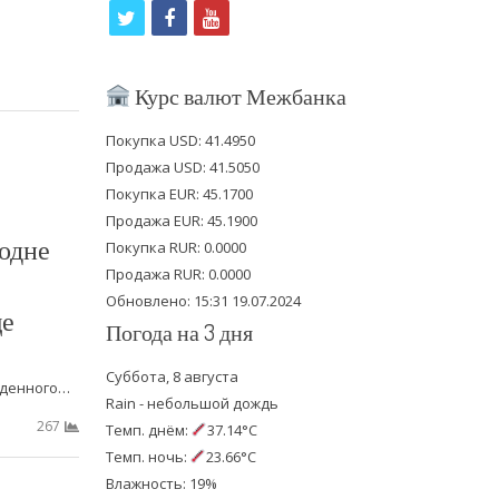
t
f
y
w
a
o
i
c
u
Курс валют Межбанка
t
e
t
Покупка USD: 41.4950
t
b
u
Продажа USD: 41.5050
e
o
b
Покупка EUR: 45.1700
Продажа EUR: 45.1900
r
o
e
одне
Покупка RUR: 0.0000
k
Продажа RUR: 0.0000
Обновлено: 15:31 19.07.2024
ще
Погода на 3 дня
Суббота, 8 августа
вденного…
Rain - небольшой дождь
267
Темп. днём:
37.14°C
Темп. ночь:
23.66°C
Влажность: 19%