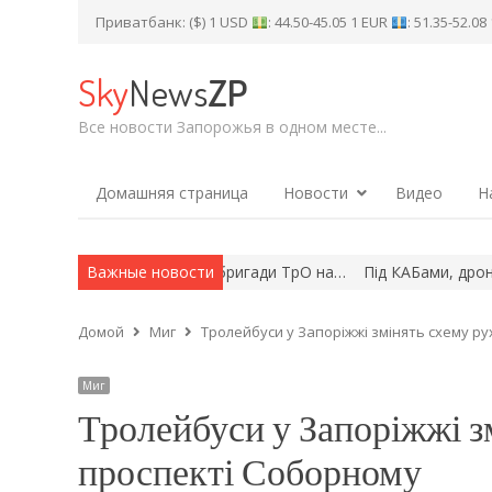
Приватбанк: ($) 1 USD
: 44.50-45.05 1 EUR
: 51.35-52.0
Sky
News
ZP
Все новости Запорожья в одном месте...
Домашняя страница
Новости
Видео
Н
ду»: рідні бійців 108-ї бригади ТрО на…
Важные новости
Під КАБами, дронами та
Домой
Миг
Тролейбуси у Запоріжжі змінять схему р
Миг
Тролейбуси у Запоріжжі з
проспекті Соборному