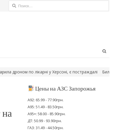
Найти:
Open
search
panel
роном по лікарні у Херсоні, є постраждалі
Били по Силах оборо
Цены на АЗС Запорожья
А92: 65.99 - 77.90грн.
А95: 51.49 - 83.50грн.
 на
А95+: 58.00 - 85.90грн.
ДТ: 50.99 - 93.90грн.
ГАЗ: 31.49 - 44.50грн.