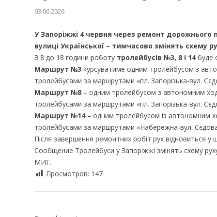
03.06.2026
У Запоріжжі 4 червня через ремонт дорожнього 
вулиці Української – тимчасово змінять схему р
З 8 до 18 години роботу
тролейбусів №3, 8 і 14
буде о
Маршрут №3
курсуватиме одним тролейбусом з автон
тролейбусами за маршрутами «пл. Запорізька-вул. Сєдо
Маршрут №8
– одним тролейбусом з автономним ход
тролейбусами за маршрутами «пл. Запорізька-вул. Сєд
Маршрут №14
– одним тролейбусом із автономним х
тролейбусами за маршрутами «Набережна-вул. Сєдова
Після завершення ремонтних робіт рух відновиться у 
Сообщение Тролейбуси у Запоріжжі змінять схему рух
МИГ.
Просмотров:
147