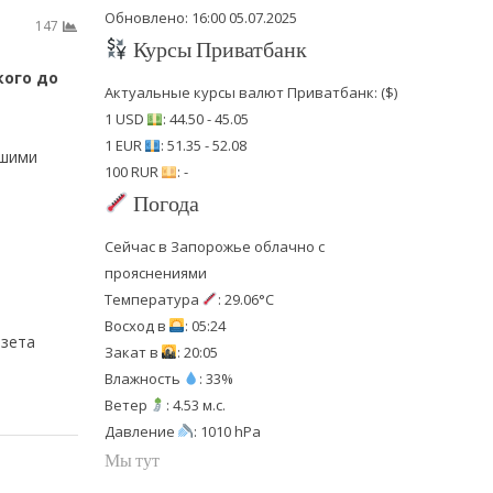
Обновлено: 16:00 05.07.2025
147
Курсы Приватбанк
кого до
Актуальные курсы валют Приватбанк: ($)
1 USD
: 44.50 - 45.05
1 EUR
: 51.35 - 52.08
ншими
100 RUR
: -
Погода
и
Сейчас в Запорожье облачно с
прояснениями
Температура
: 29.06°C
Восход в
: 05:24
азета
Закат в
: 20:05
Влажность
: 33%
Ветер
: 4.53 м.с.
Давление
: 1010 hPa
Мы тут