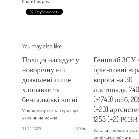
Share this post
You may also like...
Поліція нагадує: у
Генштаб ЗСУ 
новорічну ніч
орієнтовні втр
дозволені лише
ворога на 30
хлопавки та
листопада: 74
бенгальські вогні
(+1740) осіб, 2
(+23) артсисте
У новорічну ніч на території
1253 (+2) РСЗВ
України не можна…
31.12.2025
180
Загальні бойові втрат
російських військ в…