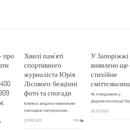
– про
Хвилі пам’яті
У Запоріжжі
ати
спортивного
виявлено ще 
журналіста Юрія
стихійне
0400
Лісового: безцінні
сміттєзвали
0909
фото та спогади
Як повідомили у
м,
Держекоінспекції Пі
Книжка, видана невеликим
накладом Запорізьким…
28.10.2025
20.08.2025
199
и