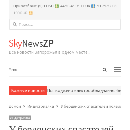
Приватбанк: ($) 1 USD
: 44.50-45.05 1 EUR
: 51.25-52.08
100 RUR
: -
Найти:
Sky
News
ZP
Все новости Запорожья в одном месте...
Open
Menu
Menu
search
panel
 армейские методы.
Важные новости
Пошкоджено електрообладнання: без світл
Домой
Индустриалка
У бердянских спасателей появился 
Индустриалка
У бердянских спасателей