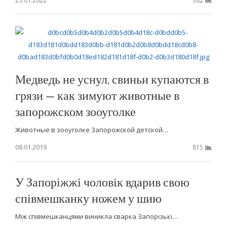
382
Медведь не уснул, свиньи купаются в
грязи — как зимуют животные в
запорожском зооуголке
Животные в зооуголке Запорожской детской…
08.01.2019
815
У Запоріжжі чоловік вдарив свою
співмешканку ножем у шию
Між співмешканцями виникла сварка Запорізькі…