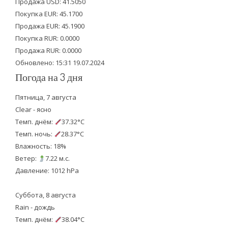
Продажа USD: 41.5050
e
o
b
Покупка EUR: 45.1700
Продажа EUR: 45.1900
r
o
e
Покупка RUR: 0.0000
k
Продажа RUR: 0.0000
Обновлено: 15:31 19.07.2024
Погода на 3 дня
Пятница, 7 августа
Clear - ясно
Темп. днём:
37.32°C
Темп. ночь:
28.37°C
Влажность: 18%
Ветер:
7.22 м.с.
Давление: 1012 hPa
Суббота, 8 августа
Rain - дождь
Темп. днём:
38.04°C