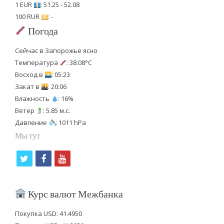
1 EUR
: 51.25 - 52.08
100 RUR
: -
Погода
Сейчас в Запорожье ясно
Температура
: 38.08°C
Восход в
: 05:23
Закат в
: 20:06
Влажность
: 16%
Ветер
: 5.85 м.с.
Давление
: 1011 hPa
Мы тут
t
f
y
w
a
o
i
c
u
Курс валют Межбанка
t
e
t
Покупка USD: 41.4950
t
b
u