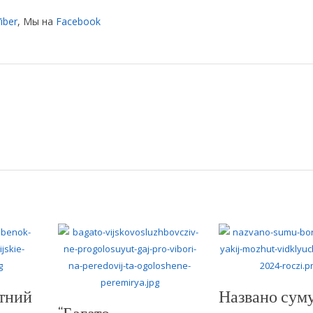
iber
, Мы на
Facebook
етний
Названо сум
“Багато