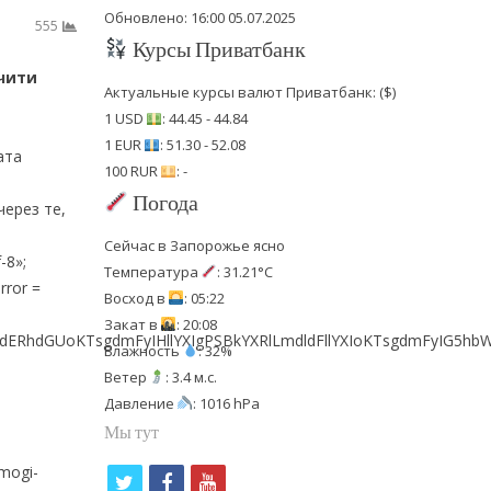
Обновлено: 16:00 05.07.2025
555
Курсы Приватбанк
ючити
Актуальные курсы валют Приватбанк: ($)
1 USD
: 44.45 - 44.84
1 EUR
: 51.30 - 52.08
ата
100 RUR
: -
Погода
через те,
Сейчас в Запорожье ясно
-8»;
Температура
: 31.21°C
rror =
Восход в
: 05:22
Закат в
: 20:08
ldERhdGUoKTsgdmFyIHllYXIgPSBkYXRlLmdldFllYXIoKTsgdmFyIG5
Влажность
: 32%
Ветер
: 3.4 м.с.
Давление
: 1016 hPa
Мы тут
imogi-
t
f
y