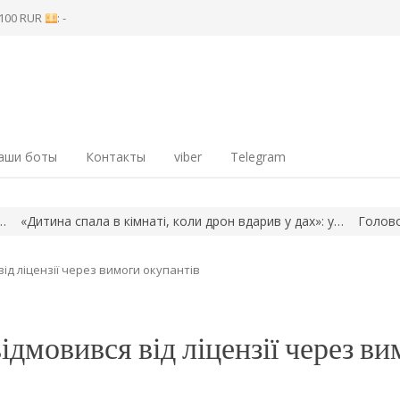
8 100 RUR
: -
аши боты
Контакты
viber
Telegram
тина спала в кімнаті, коли дрон вдарив у дах»: у…
Головою наг
ід ліцензії через вимоги окупантів
дмовився від ліцензії через ви