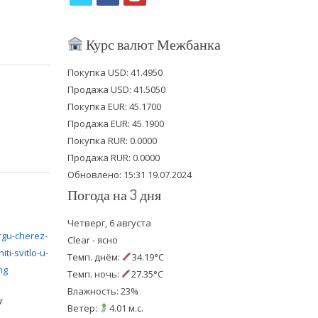
w
a
o
i
c
u
Курс валют Межбанка
t
e
t
Покупка USD: 41.4950
t
b
u
Продажа USD: 41.5050
e
o
b
Покупка EUR: 45.1700
Продажа EUR: 45.1900
r
o
e
Покупка RUR: 0.0000
k
Продажа RUR: 0.0000
Обновлено: 15:31 19.07.2024
Погода на 3 дня
Четверг, 6 августа
Clear - ясно
Темп. днём:
34.19°C
Темп. ночь:
27.35°C
Влажность: 23%
у
Ветер:
4.01 м.с.