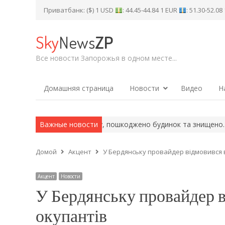
Приватбанк: ($) 1 USD
: 44.45-44.84 1 EUR
: 51.30-52.0
Sky
News
ZP
Все новости Запорожья в одном месте...
Домашняя страница
Новости
Видео
Н
район: поранено людину, пошкоджено будинок та знищено…
Важные новости
«Ди
Домой
Акцент
У Бердянську провайдер відмовився в
Акцент
Новости
У Бердянську провайдер ві
окупантів