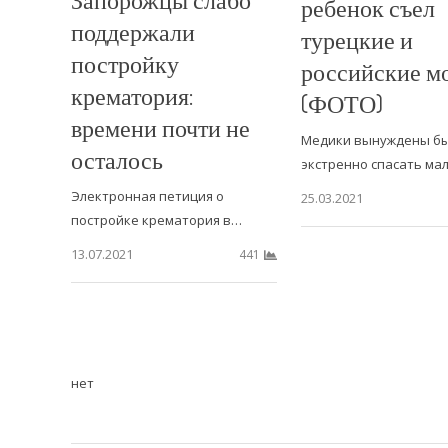
ребенок съел
поддержали
турецкие и
постройку
российские м
крематория:
(ФОТО)
времени почти не
Медики вынуждены б
осталось
экстренно спасать ма
Электронная петиция о
25.03.2021
постройке крематория в…
13.07.2021
441
нет