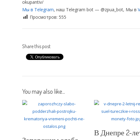
okupantiv/
Мы в Telegram
, наш Telegram bot — @zpua_bot, Мы в
V
Просмотров:
555
Share this post
You may also like...
В Днепре 2-л
Запорожцы слабо