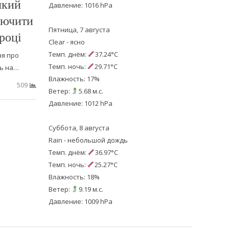
який
Давление: 1016 hPa
лючити
Пятница, 7 августа
 році
Clear - ясно
Темп. днём:
37.24°C
ня про
Темп. ночь:
29.71°C
ь на…
Влажность: 17%
509
Ветер:
5.68 м.с.
Давление: 1012 hPa
Суббота, 8 августа
Rain - небольшой дождь
Темп. днём:
36.97°C
Темп. ночь:
25.27°C
Влажность: 18%
Ветер:
9.19 м.с.
Давление: 1009 hPa