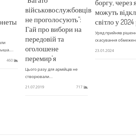
боргу, через 
військовослужбовців
можуть відк
не проголосують”:
онеты
світло у 2024
Гай про вибори на
Уряд прийняв рішен
передовій та
скасування обмежен
ыли
оголошене
лыша.…
23.01.2024
перемир’я
460
Цього разу для армійців не
створювали…
21.07.2019
717