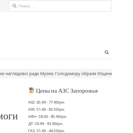
Найти:
Open
search
panel
лядової ради Музею Голодомору обрали Ющенка
Нові правила 
Цены на АЗС Запорожья
А92: 65.99 - 77.90грн.
А95: 51.49 - 83.50грн.
моги
А95+: 58.00 - 85.90грн.
ДТ: 50.99 - 93.90грн.
ГАЗ: 31.49 - 44.50грн.