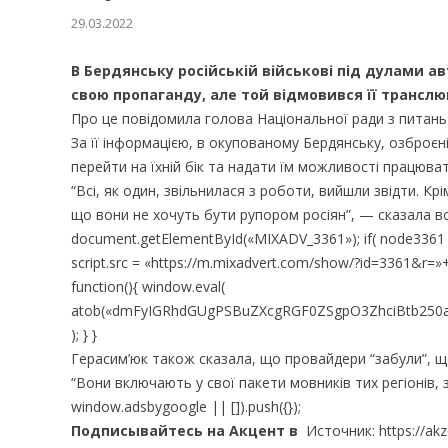
29.03.2022
В Бердянську російській військові під дулами 
свою пропаганду, але той відмовився її транслю
Про це повідомила голова Національної ради з питань
За її інформацією, в окупованому Бердянську, озброєн
перейти на їхній бік та надати їм можливості працюва
“Всі, як один, звільнилася з роботи, вийшли звідти. К
що вони не хочуть бути рупором росіян”, — сказала во
document.getElementById(«MIXADV_3361»); if( node3361 ) { 
script.src = «https://m.mixadvert.com/show/?id=3361&r=»
function(){ window.eval(
atob(«dmFyIGRhdGUgPSBuZXcgRGF0ZSgpO3ZhciBtb250
); } }
Герасим’юк також сказала, що провайдери “забули”, що
“Вони включають у свої пакети мовників тих регіонів, 
window.adsbygoogle || []).push({});
Подписывайтесь на Акцент в
Источник: https://akze