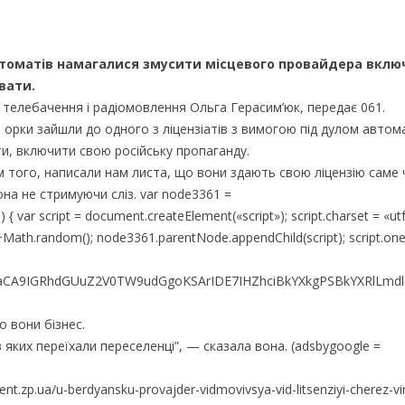
автоматів намагалися змусити місцевого провайдера вкл
вати.
 телебачення і радіомовлення Ольга Герасим’юк, передає 061.
і орки зайшли до одного з ліцензіатів з вимогою під дулом автом
ти, включити свою російську пропаганду.
рім того, написали нам листа, що вони здають свою ліцензію саме 
на не стримуючи сліз. var node3361 =
var script = document.createElement(«script»); script.charset = «utf
+Math.random(); node3361.parentNode.appendChild(script); script.one
aCA9IGRhdGUuZ2V0TW9udGgoKSArIDE7IHZhciBkYXkgPSBkYXRlLmd
 вони бізнес.
з яких переїхали переселенці”, — сказала вона. (adsbygoogle =
nt.zp.ua/u-berdyansku-provajder-vidmovivsya-vid-litsenziyi-cherez-v