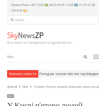
Приватбанк: ($) 1 USD
: 44.50-45.05 1 EUR
: 51.35-52.08
100 RUR
: -
Найти:
Sky
News
ZP
Все новости Запорожья в одном месте...
Open
Menu
Menu
search
panel
 армейские методы.
Важные новости
Понад рік чекали звістки: підтвердилась за
Домой
Миг
У Києві п’ятеро людей загинули через російськ
Миг
У Києві п’ятеро людей