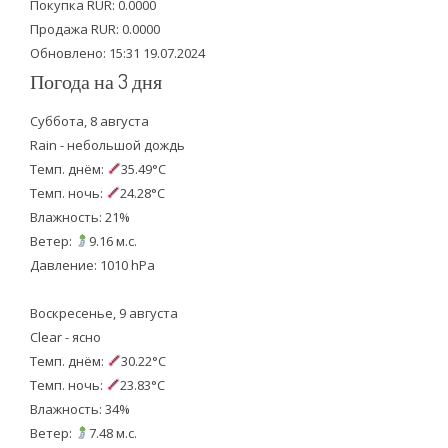
Покупка RUR: 0.0000
k
Продажа RUR: 0.0000
Обновлено: 15:31 19.07.2024
Погода на 3 дня
Суббота, 8 августа
Rain - небольшой дождь
Темп. днём:
35.49°C
Темп. ночь:
24.28°C
Влажность: 21%
Ветер:
9.16 м.с.
Давление: 1010 hPa
Воскресенье, 9 августа
Clear - ясно
Темп. днём:
30.22°C
Темп. ночь:
23.83°C
Влажность: 34%
Ветер:
7.48 м.с.