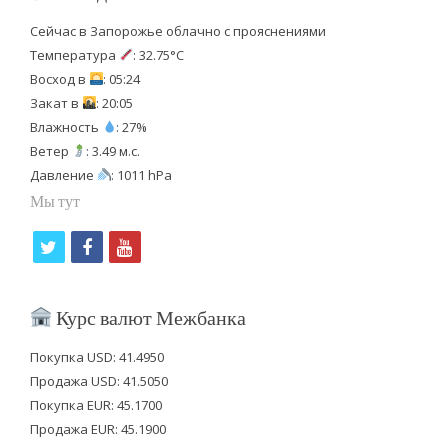
Сейчас в Запорожье облачно с прояснениями
Температура
: 32.75°C
Восход в
: 05:24
Закат в
: 20:05
Влажность
: 27%
Ветер
: 3.49 м.с.
Давление
: 1011 hPa
Мы тут
t
f
y
w
a
o
i
c
u
Курс валют Межбанка
t
e
t
Покупка USD: 41.4950
t
b
u
Продажа USD: 41.5050
e
o
b
Покупка EUR: 45.1700
Продажа EUR: 45.1900
r
o
e