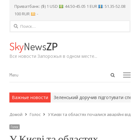
Приватбанк: ($) 1 USD
: 44.50-45.05 1 EUR
: 51.35-52.08
100 RUR
: -
Найти:
Sky
News
ZP
Все новости Запорожья в одном месте...
Open
Menu
Menu
search
panel
и армейские методы.
Важные новости
Зеленський доручив підготувати спеціаль
Домой
Голос
У Києві та областях почалися аварійні відклю
Голос
У Києві та областях