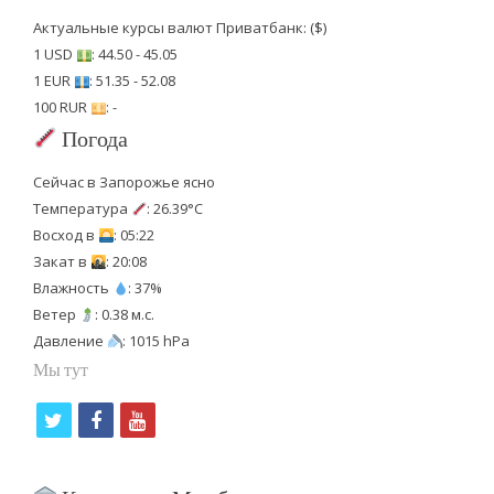
Актуальные курсы валют Приватбанк: ($)
1 USD
: 44.50 - 45.05
1 EUR
: 51.35 - 52.08
100 RUR
: -
Погода
Сейчас в Запорожье ясно
Температура
: 26.39°C
Восход в
: 05:22
Закат в
: 20:08
Влажность
: 37%
Ветер
: 0.38 м.с.
Давление
: 1015 hPa
Мы тут
t
f
y
w
a
o
i
c
u