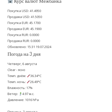
Курс валют Межбанка
t
e
t
Покупка USD: 41.4950
t
b
u
Продажа USD: 41.5050
e
o
b
Покупка EUR: 45.1700
Продажа EUR: 45.1900
r
o
e
Покупка RUR: 0.0000
k
Продажа RUR: 0.0000
Обновлено: 15:31 19.07.2024
Погода на 3 дня
Четверг, 6 августа
Clear - ясно
Темп. днём:
36.34°C
Темп. ночь:
26.49°C
Влажность: 17%
Ветер:
4.97 м.с.
Давление: 1016 hPa
Пятница, 7 августа