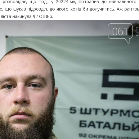
н розповідає, що тоді, у 20224-му, потрапив до навчального
е, що шукав підрозділ, до якого хотів би долучитись. Аж раптом
ліста накинула 92 ОШБр.