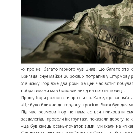
«Я про неї багато гарного чув. Знав, що багато хто 
Бригада існує майже 26 років. Я потрапив у штурмову 
У війську Ігор вже два роки. За цей час встиг побуват
побратимами мав бойовий вихід на піхотні позиції.
Прошу Ігоря розповісти про нього. Каже, що запамʼята
«Це було ближче до кордону з росією. Вихід був для ме
Під час розмови Ігор не намагається приховати емо
заздалегідь, провели інструктаж, показали дорогу на ка
«Це був кінець осень-початок зими. Ми їхали на «піка