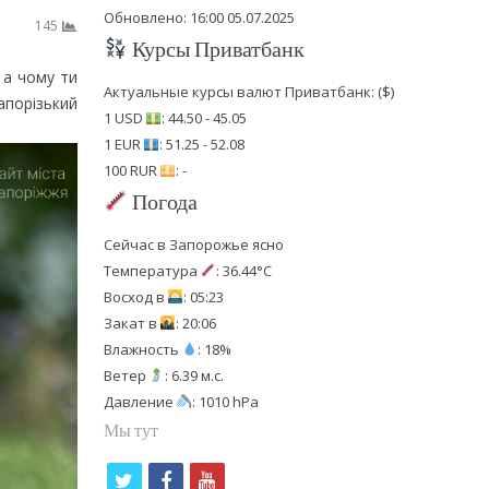
Обновлено: 16:00 05.07.2025
145
Курсы Приватбанк
 а чому ти
Актуальные курсы валют Приватбанк: ($)
апорізький
1 USD
: 44.50 - 45.05
1 EUR
: 51.25 - 52.08
100 RUR
: -
Погода
Сейчас в Запорожье ясно
Температура
: 36.44°C
Восход в
: 05:23
Закат в
: 20:06
Влажность
: 18%
Ветер
: 6.39 м.с.
Давление
: 1010 hPa
Мы тут
t
f
y