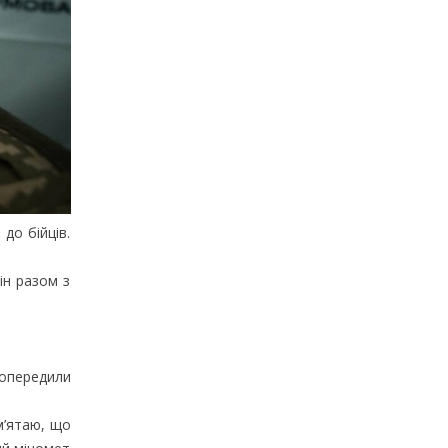
до бійців.
ін разом з
попередили
м’ятаю, що