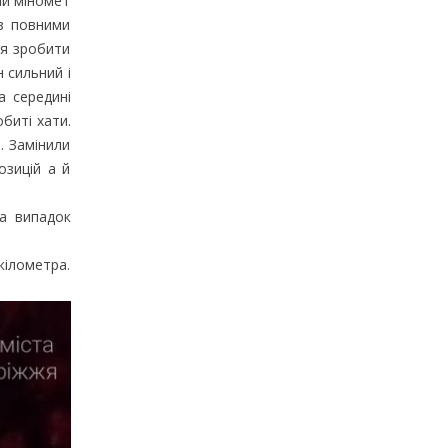
ий міномет
 з повними
ся зробити
 сильний і
а середині
биті хати.
. Замінили
озицій а й
на випадок
кілометра.