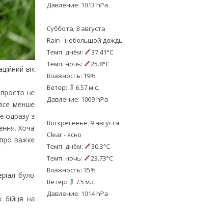
Давление: 1013 hPa
Суббота, 8 августа
Rain - небольшой дождь
Темп. днём:
37.41°C
Темп. ночь:
25.8°C
ційний вік
Влажность: 19%
Ветер:
6.57 м.с.
 просто не
Давление: 1009 hPa
 все менше
е одразу з
Воскресенье, 9 августа
ення. Хоча
Clear - ясно
 про важке
Темп. днём:
30.3°C
Темп. ночь:
23.73°C
Влажность: 35%
еріал було
Ветер:
7.5 м.с.
Давление: 1014 hPa
к бійця на