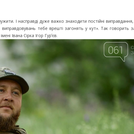
лужити. І насправді дуже важко знаходити постійні виправдання,
а виправдовувань тебе врешті загонять у кут». Так говорить з
мені Івана Сірка Ігор Гурʼєв.