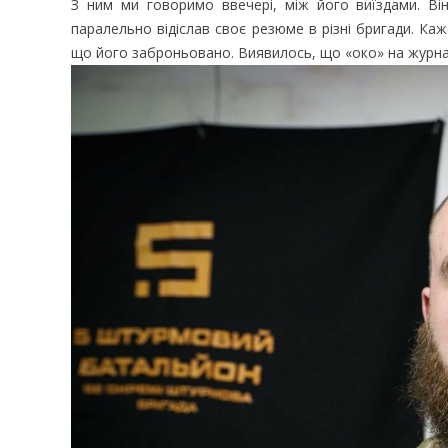
З ним ми говоримо ввечері, між його виїздами. Ві
паралельно відіслав своє резюме в різні бригади. Каж
що його заброньовано. Виявилось, що «око» на журна