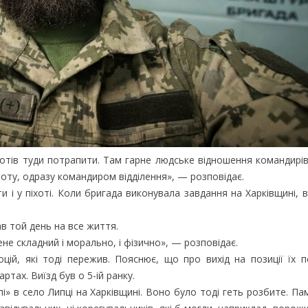
хотів туди потрапити. Там гарне людське відношення командирів 
роту, одразу командиром відділення», — розповідає.
и і у піхоті. Коли бригада виконувала завдання на Харківщині, в
в той день на все життя.
не складний і морально, і фізично», — розповідає.
цій, які тоді пережив. Пояснює, що про вихід на позиції їх 
ртах. Виїзд був о 5-ій ранку.
пі» в село Липці на Харківщині. Воно було тоді геть розбите. Па