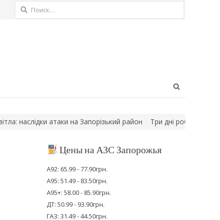
Найти:
Open
search
panel
ий район
Три дні робіт: у Запоріжжі знешкодили ФАБ-500 після у
Цены на АЗС Запорожья
А92: 65.99 - 77.90грн.
А95: 51.49 - 83.50грн.
А95+: 58.00 - 85.90грн.
ДТ: 50.99 - 93.90грн.
ГАЗ: 31.49 - 44.50грн.