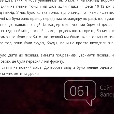
звідувальних, ні корегувальників, які б могли, наприклад, ворож
адили на певній точці і ми далі йшли пішки — десь 10-12 км,
 і вихід. У нас було кілька точок відпочинку. І от нам лишаєть
чці ми були рано вранці, передаємо командиру по рації, що туман
тися до наших позицій. Командир «плюсує», ми йдемо і десь н
а відкритій місцевості. Бачимо, що десь щось горить, бачимо по
к само все було розбито. До позицій ми йшли вже з останніх сил
але тоді вони були схудлі, брудні, вони не просто виходили з п
о дійти до позицій, змінити побратимів, утримати позиції, 
овою, це була передня лінія фронту.
 стати на повний зріст. До ворога звідти було менше одного 
ючи міномети та дрони.