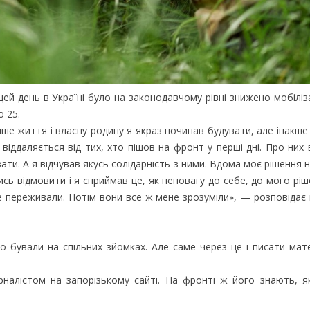
цей день в Україні було на законодавчому рівні знижено мобіліза
о 25.
 інше життя і власну родину я якраз починав будувати, але інакше
 віддаляється від тих, хто пішов на фронт у перші дні. Про них
и. А я відчував якусь солідарність з ними. Вдома моє рішення н
сь відмовити і я сприймав це, як неповагу до себе, до мого ріш
ене переживали. Потім вони все ж мене зрозуміли», — розповідає
то бували на спільних зйомках. Але саме через це і писати мат
налістом на запорізькому сайті. На фронті ж його знають, я