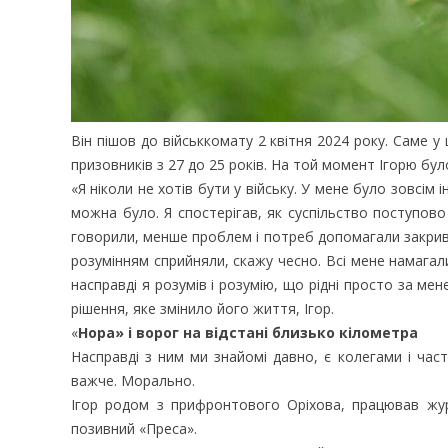
Він пішов до військкомату 2 квітня 2024 року. Саме у 
призовників з 27 до 25 років. На той момент Ігорю бул
«Я ніколи не хотів бути у війську. У мене було зовсім
можна було. Я спостерігав, як суспільство поступово
говорили, менше проблем і потреб допомагали закриват
розумінням сприйняли, скажу чесно. Всі мене намагали
насправді я розумів і розумію, що рідні просто за м
рішення, яке змінило його життя, Ігор.
«
Нора» і ворог на відстані близько кілометра
Насправді з ним ми знайомі давно, є колегами і час
важче. Морально.
Ігор родом з прифронтового Оріхова, працював жур
позивний «Преса».