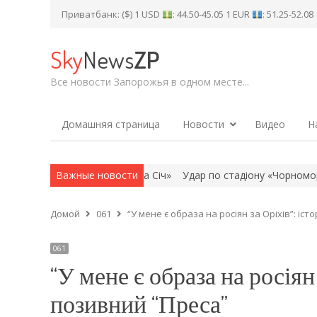
Приватбанк: ($) 1 USD
: 44.50-45.05 1 EUR
: 51.25-52.0
Sky
News
ZP
Все новости Запорожья в одном месте...
Домашняя страница
Новости
Видео
Н
»
Удар по стадіону «Чорноморець» в Одесі: що відомо про ата
Важные новости
Домой
061
“У мене є образа на росіян за Оріхів”: іст
061
“У мене є образа на росіян 
позивний “Преса”