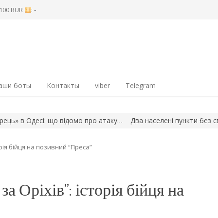
8 100 RUR
: -
аши боты
Контакты
viber
Telegram
ку…
Два населені пункти без світла: наслідки атаки на Запорізьк
орія бійця на позивний “Преса”
за Оріхів”: історія бійця на