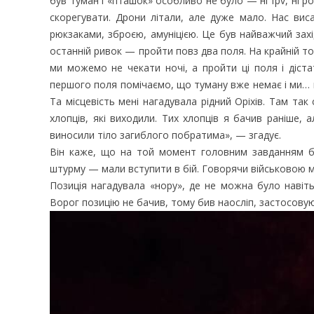
був туман і «пташок» особливо не було — ні fpv, ні ро
скорегувати. Дрони літали, але дуже мало. Нас вис
рюкзаками, зброєю, амуніцією. Це був найважчий захід
останній ривок — пройти повз два поля. На крайній то
ми можемо не чекати ночі, а пройти ці поля і діста
першого поля помічаємо, що туману вже немає і ми… н
Та місцевість мені нагадувала рідний Оріхів. Там та
хлопців, які виходили. Тих хлопців я бачив раніше, 
виносили тіло загиблого побратима», — згадує.
Він каже, що на той момент головним завданням бул
штурму — мали вступити в бій. Говорячи військовою м
Позиція нагадувала «нору», де не можна було навіть
Ворог позицію не бачив, тому бив наосліп, застосову