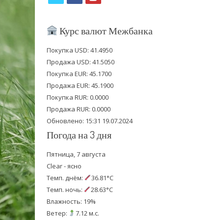
w
a
o
i
c
u
Курс валют Межбанка
t
e
t
Покупка USD: 41.4950
t
b
u
Продажа USD: 41.5050
e
o
b
Покупка EUR: 45.1700
Продажа EUR: 45.1900
r
o
e
Покупка RUR: 0.0000
k
Продажа RUR: 0.0000
Обновлено: 15:31 19.07.2024
Погода на 3 дня
Пятница, 7 августа
Clear - ясно
Темп. днём:
36.81°C
Темп. ночь:
28.63°C
Влажность: 19%
Ветер:
7.12 м.с.