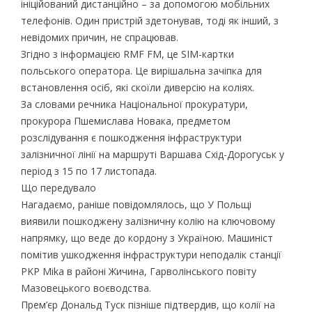
ініційований дистанційно – за допомогою мобільних
телефонів. Один пристрій здетонував, тоді як інший, з
невідомих причин, не спрацював.
Згідно з інформацією RMF FM, це SIM-картки
польського оператора. Це вирішальна зачіпка для
встановлення осіб, які скоїли диверсію на коліях.
За словами речника Національної прокуратури,
прокурора Пшемислава Новака, предметом
розслідування є пошкодження інфраструктури
залізничної лінії на маршруті Варшава Схід-Дорогуськ у
період з 15 по 17 листопада.
Що передувало
Нагадаємо, раніше повідомлялось, що У Польщі
виявили пошкоджену залізничну колію на ключовому
напрямку, що веде до кордону з Україною. Машиніст
помітив ушкодження інфраструктури неподалік станції
PKP Mika в районі Жичина, Гарволінського повіту
Мазовецького воєводства.
Прем’єр Дональд Туск пізніше підтвердив, що колії на