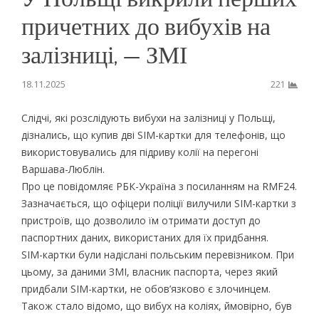
причетних до вибухів на
залізниці, — ЗМІ
18.11.2025
221
Слідчі, які розслідують вибухи на залізниці у Польщі,
дізнались, що купив дві SIM-картки для телефонів, що
використовувались для підриву колії на перегоні
Варшава-Люблін.
Про це повідомляє РБК-Україна з посиланням на RMF24.
Зазначається, що офіцери поліції вилучили SIM-картки з
пристроїв, що дозволило їм отримати доступ до
паспортних даних, використаних для їх придбання.
SIM-картки були надіслані польським перевізником. При
цьому, за даними ЗМІ, власник паспорта, через який
придбали SIM-картки, не обов’язково є злочинцем.
Також стало відомо, що вибух на коліях, ймовірно, був