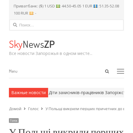
Приватбанк: ($) 1 USD
: 44.50-45.05 1 EUR
: 51.35-52.08
100 RUR
: -
Найти:
Sky
News
ZP
Все новости Запорожья в одном месте...
Open
Menu
Menu
search
panel
 армейские методы.
Важные новости
Діти захисників-працівників Запоріжсталі
Домой
Голос
У Польщі викрили перших причетних до вибухі
Голос
У Польщі викрили перших