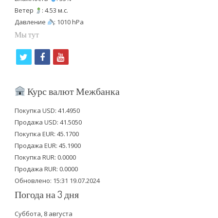
Ветер
: 4.53 м.с.
Давление
: 1010 hPa
Мы тут
t
f
y
w
a
o
i
c
u
Курс валют Межбанка
t
e
t
Покупка USD: 41.4950
t
b
u
Продажа USD: 41.5050
e
o
b
Покупка EUR: 45.1700
Продажа EUR: 45.1900
r
o
e
Покупка RUR: 0.0000
k
Продажа RUR: 0.0000
Обновлено: 15:31 19.07.2024
Погода на 3 дня
Суббота, 8 августа