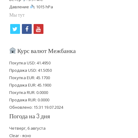
Давление
: 1015 hPa
Мы тут
t
f
y
w
a
o
i
c
u
Курс валют Межбанка
t
e
t
Покупка USD: 41.4950
t
b
u
Продажа USD: 41.5050
e
o
b
Покупка EUR: 45.1700
Продажа EUR: 45.1900
r
o
e
Покупка RUR: 0.0000
k
Продажа RUR: 0.0000
Обновлено: 15:31 19.07.2024
Погода на 3 дня
Четверг, 6 августа
Clear - ясно