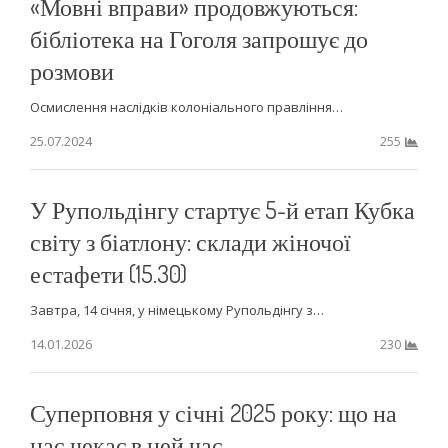
«Мовні вправи» продовжуються:
бібліотека на Гоголя запрошує до
розмови
Осмислення наслідків колоніального правління…
25.07.2024
255
У Рупольдінгу стартує 5-й етап Кубка
світу з біатлону: склади жіночої
естафети (15.30)
Завтра, 14 січня, у німецькому Рупольдінгу з…
14.01.2026
230
Суперповня у січні 2025 року: що на
нас чекає в цей час