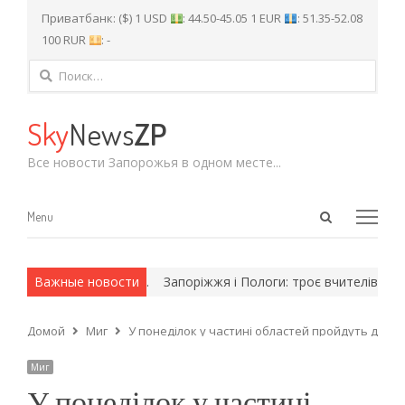
Приватбанк: ($) 1 USD
: 44.50-45.05 1 EUR
: 51.35-52.08
100 RUR
: -
Найти:
Sky
News
ZP
Все новости Запорожья в одном месте...
Open
Menu
Menu
search
panel
 и армейские методы.
Важные новости
Запоріжжя і Пологи: троє вчителів у півф
Домой
Миг
У понеділок у частині областей пройдуть дощі т
Миг
У понеділок у частині