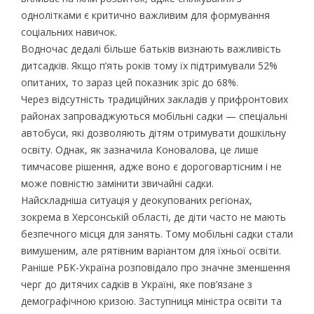
однолітками є критично важливим для формування
соціальних навичок.
Водночас дедалі більше батьків визнають важливість
дитсадків. Якщо п’ять років тому їх підтримували 52%
опитаних, то зараз цей показник зріс до 68%.
Через відсутність традиційних закладів у прифронтових
районах запроваджуються мобільні садки — спеціальні
автобуси, які дозволяють дітям отримувати дошкільну
освіту. Однак, як зазначила Коновалова, це лише
тимчасове рішення, адже воно є дороговартісним і не
може повністю замінити звичайні садки.
Найскладніша ситуація у деокупованих регіонах,
зокрема в Херсонській області, де діти часто не мають
безпечного місця для занять. Тому мобільні садки стали
вимушеним, але рятівним варіантом для їхньої освіти.
Раніше РБК-Україна розповідало про значне зменшення
черг до дитячих садків в Україні, яке пов’язане з
демографічною кризою. Заступниця міністра освіти та