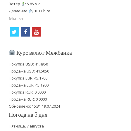
Ветер
: 5.85 м.с.
Давление
: 1011 hPa
Мы тут
t
f
y
w
a
o
i
c
u
Курс валют Межбанка
t
e
t
Покупка USD: 41.4950
t
b
u
Продажа USD: 41.5050
e
o
b
Покупка EUR: 45.1700
Продажа EUR: 45.1900
r
o
e
Покупка RUR: 0.0000
k
Продажа RUR: 0.0000
Обновлено: 15:31 19.07.2024
Погода на 3 дня
Пятница, 7 августа