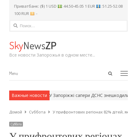
Приватбанк: ($) 1 USD
: 44.50-45.05 1 EUR
: 51.25-52.08
100 RUR
: -
Найти:
Sky
News
ZP
Все новости Запорожья в одном месте...
Open
Menu
Menu
search
panel
 армейские методы.
Важные новости
У Запоріжжі сапери ДСНС знешкодили неро
Домой
Суббота
У прифронтових регіонах 82% дітей, які н
Суббота
У прифронтових регіонах