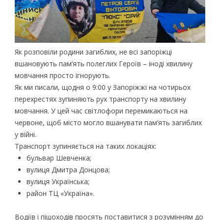
Як розповіли родини загиблих, не всі запоріжці
вшановують пам’ять полеглих Героїв – іноді хвилину
мовчання просто ігнорують.
Як ми писали, щодня о 9:00 у Запоріжжі на чотирьох
перехрестях зупиняють рух транспорту на хвилину
мовчання. У цей час світлофори перемикаються на
червоне, щоб місто могло вшанувати пам’ять загиблих
у війні.
Транспорт зупиняється на таких локаціях:
бульвар Шевченка;
вулиця Дмитра Донцова;
вулиця Українська;
район ТЦ «Україна».
Водіїв і пішоходів просять поставитися з розумінням до