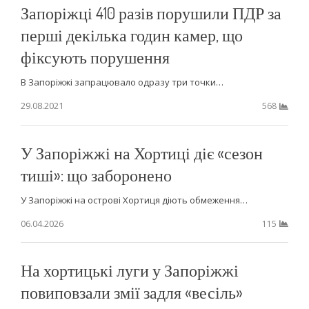
Запоріжці 410 разів порушили ПДР за
перші декілька годин камер, що
фіксують порушення
В Запоріжжі запрацювало одразу три точки…
29.08.2021
568
У Запоріжжі на Хортиці діє «сезон
тиші»: що заборонено
У Запоріжжі на острові Хортиця діють обмеження…
06.04.2026
115
На хортицькі луги у Запоріжжі
повиповзали змії задля «весіль»