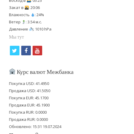
Восход в
: 05:23
Закат в
: 20:06
Влажность
: 24%
Ветер
: 3.54 м.с.
Давление
: 1010 hPa
Мы тут
t
f
y
w
a
o
i
c
u
Курс валют Межбанка
t
e
t
Покупка USD: 41.4950
t
b
u
Продажа USD: 41.5050
e
o
b
Покупка EUR: 45.1700
Продажа EUR: 45.1900
r
o
e
Покупка RUR: 0.0000
k
Продажа RUR: 0.0000
Обновлено: 15:31 19.07.2024