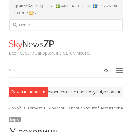
Приватбанк: ($) 1 USD
: 44.50-45.05 1 EUR
: 51.25-52.08
100 RUR
: -
Найти:
Sky
News
ZP
Все новости Запорожья в одном месте...
Open
Menu
Menu
search
panel
армейские методы.
Важные новости
“Укренерго” не прогнозує відключень світла 
Домой
Forpost
У роковини повномасштабного вторгнення у
Forpost
У роковини