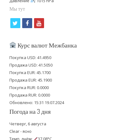
Давление
: 1015 hPa
Мы тут
t
f
y
w
a
o
i
c
u
Курс валют Межбанка
t
e
t
Покупка USD: 41.4950
t
b
u
Продажа USD: 41.5050
e
o
b
Покупка EUR: 45.1700
Продажа EUR: 45.1900
r
o
e
Покупка RUR: 0.0000
k
Продажа RUR: 0.0000
Обновлено: 15:31 19.07.2024
Погода на 3 дня
Четверг, 6 августа
Clear - ясно
Темп. днём:
37.08°C