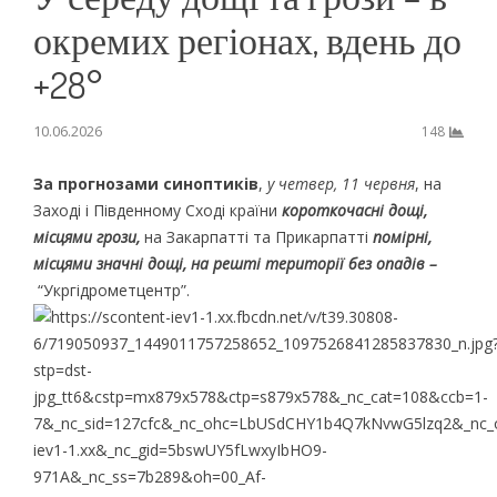
окремих регіонах, вдень до
+28°
10.06.2026
148
За прогнозами синоптиків
,
у четвер, 11 червня
, на
Заході і Південному Сході країни
короткочасні дощі,
місцями грози,
на Закарпатті та Прикарпатті
помірні,
місцями значні дощі, на решті території без опадів –
“Укргідрометцентр”.