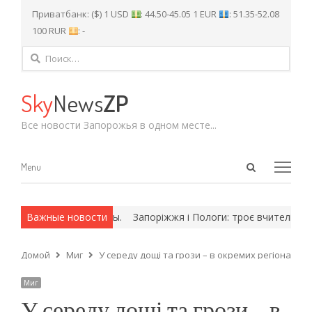
Приватбанк: ($) 1 USD
: 44.50-45.05 1 EUR
: 51.35-52.08
100 RUR
: -
Найти:
Sky
News
ZP
Все новости Запорожья в одном месте...
Open
Menu
Menu
search
panel
ех и армейские методы.
Важные новости
Запоріжжя і Пологи: троє вчителів у пі
Домой
Миг
У середу дощі та грози – в окремих регіонах, вд
Миг
У середу дощі та грози – в