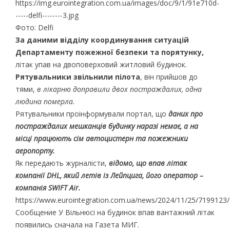
Фото: Delfi
За даними відділу координування ситуацій
Департаменту пожежної безпеки та порятунку,
літак упав на двоповерховий житловий будинок.
Рятувальники звільнили пілота
, він прийшов до
тями,
в лікарню доправили двох постраждалих, одна
людина померла.
Рятувальники проінформували портал, що
даних про
постраждалих мешканців будинку наразі немає, а на
місці працюють сім автоцистерн та пожежники
аеропорту.
Як передають журналісти,
відомо, що впав літак
компанії DHL, який летів із Лейпцига, його оператор –
компанія SWIFT Air.
https://www.eurointegration.com.ua/news/2024/11/25/7199123/
Сообщение У Вільнюсі на будинок впав вантажний літак
появились сначала на Газета МИГ.