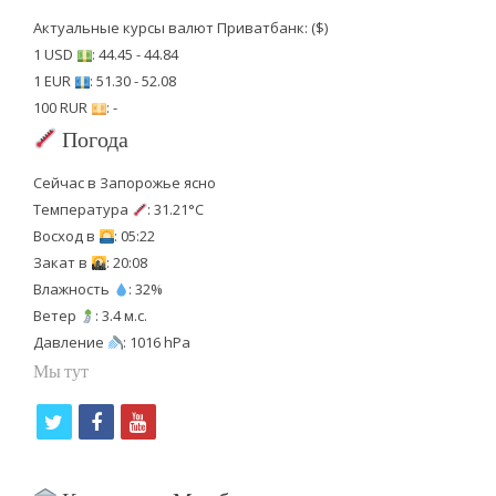
Актуальные курсы валют Приватбанк: ($)
1 USD
: 44.45 - 44.84
1 EUR
: 51.30 - 52.08
100 RUR
: -
Погода
Сейчас в Запорожье ясно
Температура
: 31.21°C
Восход в
: 05:22
Закат в
: 20:08
Влажность
: 32%
Ветер
: 3.4 м.с.
Давление
: 1016 hPa
Мы тут
t
f
y
w
a
o
i
c
u