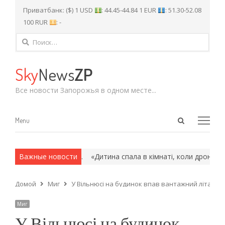
Приватбанк: ($) 1 USD
: 44.45-44.84 1 EUR
: 51.30-52.08
100 RUR
: -
Найти:
Sky
News
ZP
Все новости Запорожья в одном месте...
Open
Menu
Menu
search
panel
х и армейские методы.
Важные новости
«Дитина спала в кімнаті, коли дрон вдари
Домой
Миг
У Вільнюсі на будинок впав вантажний літак
Миг
У Вільнюсі на будинок