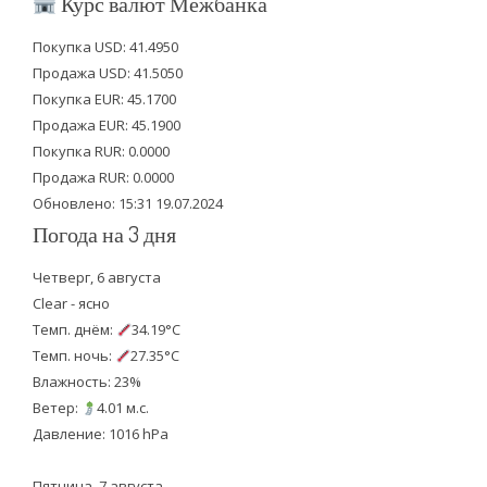
Курс валют Межбанка
t
e
t
Покупка USD: 41.4950
t
b
u
Продажа USD: 41.5050
e
o
b
Покупка EUR: 45.1700
Продажа EUR: 45.1900
r
o
e
Покупка RUR: 0.0000
k
Продажа RUR: 0.0000
Обновлено: 15:31 19.07.2024
Погода на 3 дня
Четверг, 6 августа
Clear - ясно
Темп. днём:
34.19°C
Темп. ночь:
27.35°C
Влажность: 23%
Ветер:
4.01 м.с.
Давление: 1016 hPa
Пятница, 7 августа