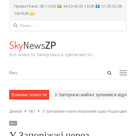
Приватбанк: ($) 1 USD
: 44.50-45.05 1 EUR
: 51.35-52.08
100 RUR
: -
Найти:
Sky
News
ZP
Все новости Запорожья в одном месте...
Open
Menu
Menu
search
panel
 и армейские методы.
Важные новости
У Запоріжжі майже зупинився відлов і ст
Домой
061
У Запоріжжі через ворожий удар пошкодило ск
061
У Запоріжжі через