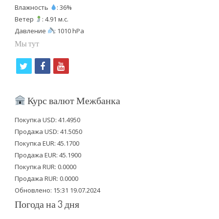
Влажность
: 36%
Ветер
: 4.91 м.с.
Давление
: 1010 hPa
Мы тут
t
f
y
w
a
o
i
c
u
Курс валют Межбанка
t
e
t
Покупка USD: 41.4950
t
b
u
Продажа USD: 41.5050
e
o
b
Покупка EUR: 45.1700
Продажа EUR: 45.1900
r
o
e
Покупка RUR: 0.0000
k
Продажа RUR: 0.0000
Обновлено: 15:31 19.07.2024
Погода на 3 дня