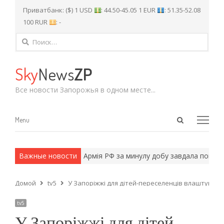
Приватбанк: ($) 1 USD
: 44.50-45.05 1 EUR
: 51.35-52.08
100 RUR
: -
Найти:
Sky
News
ZP
Все новости Запорожья в одном месте...
Open
Menu
Menu
search
panel
и армейские методы.
Важные новости
Армія РФ за минулу добу завдала понад 97
Домой
tv5
У Запоріжжі для дітей-переселенців влаштували
tv5
У Запоріжжі для дітей-