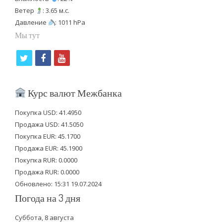
Ветер
: 3.65 м.с.
Давление
: 1011 hPa
Мы тут
t
f
y
w
a
o
i
c
u
Курс валют Межбанка
t
e
t
Покупка USD: 41.4950
t
b
u
Продажа USD: 41.5050
e
o
b
Покупка EUR: 45.1700
Продажа EUR: 45.1900
r
o
e
Покупка RUR: 0.0000
k
Продажа RUR: 0.0000
Обновлено: 15:31 19.07.2024
Погода на 3 дня
Суббота, 8 августа