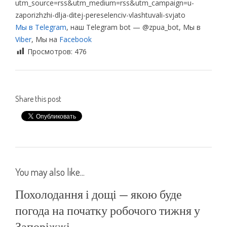
utm_source=rss&utm_medium=rss&utm_campaign=u-
zaporizhzhi-dlja-ditej-pereselenciv-vlashtuvali-svjato
Мы в Telegram
, наш Telegram bot — @zpua_bot, Мы в
Viber
, Мы на
Facebook
Просмотров:
476
Share this post
You may also like...
Похолодання і дощі — якою буде
погода на початку робочого тижня у
Запоріжжі