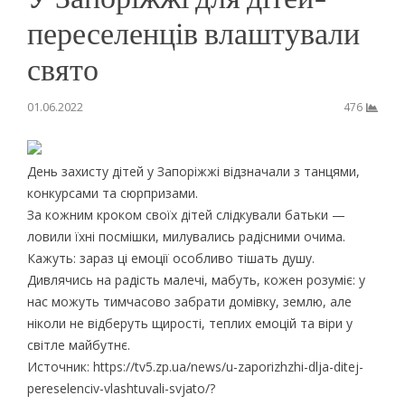
переселенців влаштували
свято
01.06.2022
476
День захисту дітей у Запоріжжі відзначали з танцями,
конкурсами та сюрпризами.
За кожним кроком своїх дітей слідкували батьки —
ловили їхні посмішки, милувались радісними очима.
Кажуть: зараз ці емоції особливо тішать душу.
Дивлячись на радість малечі, мабуть, кожен розуміє: у
нас можуть тимчасово забрати домівку, землю, але
ніколи не відберуть щирості, теплих емоцій та віри у
світле майбутнє.
Источник: https://tv5.zp.ua/news/u-zaporizhzhi-dlja-ditej-
pereselenciv-vlashtuvali-svjato/?