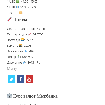
1 USD
: 44.50 - 45.05
1 EUR
: 51.35 - 52.08
100 RUR
: -
Погода
Сейчас в Запорожье ясно
Температура
: 34.07°C
Восход в
: 05:27
Закат в
: 20:02
Влажность
: 28%
Ветер
: 3.82 м.с.
Давление
: 1013 hPa
Мы тут
t
f
y
w
a
o
i
c
u
Курс валют Межбанка
t
e
t