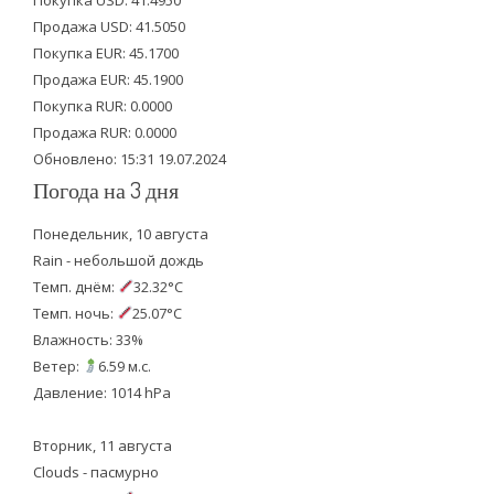
Покупка USD: 41.4950
t
b
u
Продажа USD: 41.5050
e
o
b
Покупка EUR: 45.1700
Продажа EUR: 45.1900
r
o
e
Покупка RUR: 0.0000
k
Продажа RUR: 0.0000
Обновлено: 15:31 19.07.2024
Погода на 3 дня
Понедельник, 10 августа
Rain - небольшой дождь
Темп. днём:
32.32°C
Темп. ночь:
25.07°C
Влажность: 33%
Ветер:
6.59 м.с.
Давление: 1014 hPa
Вторник, 11 августа
Clouds - пасмурно