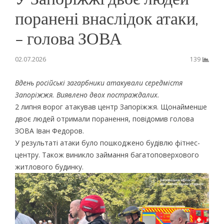
поранені внаслідок атаки,
– голова ЗОВА
02.07.2026
139
Вдень російські загарбники атакували середмістя
Запоріжжя. Виявлено двох постраждалих.
2 липня ворог атакував центр Запоріжжя. Щонайменше
двоє людей отримали поранення, повідомив голова
ЗОВА Іван Федоров.
У результаті атаки було пошкоджено будівлю фітнес-
центру. Також виникло займання багатоповерхового
житлового будинку.