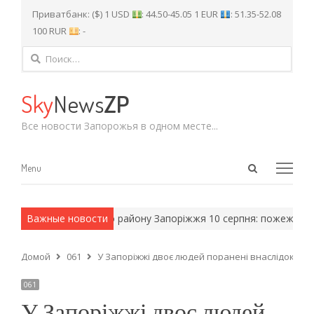
Приватбанк: ($) 1 USD
: 44.50-45.05 1 EUR
: 51.35-52.08
100 RUR
: -
Найти:
Sky
News
ZP
Все новости Запорожья в одном месте...
Open
Menu
Menu
search
panel
ріл Вознесенівського району Запоріжжя 10 серпня: пожежа…
Важные новости
Укр
Домой
061
У Запоріжжі двоє людей поранені внаслідок ата
061
У Запоріжжі двоє людей