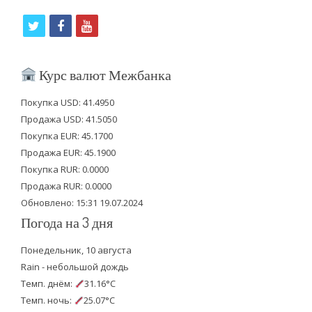
t
f
y
w
a
o
i
c
u
Курс валют Межбанка
t
e
t
Покупка USD: 41.4950
t
b
u
Продажа USD: 41.5050
e
o
b
Покупка EUR: 45.1700
Продажа EUR: 45.1900
r
o
e
Покупка RUR: 0.0000
k
Продажа RUR: 0.0000
Обновлено: 15:31 19.07.2024
Погода на 3 дня
Понедельник, 10 августа
Rain - небольшой дождь
Темп. днём:
31.16°C
Темп. ночь:
25.07°C