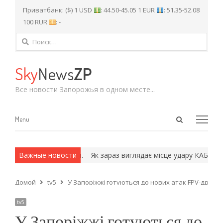
Приватбанк: ($) 1 USD
: 44.50-45.05 1 EUR
: 51.35-52.08
100 RUR
: -
Найти:
Sky
News
ZP
Все новости Запорожья в одном месте...
Open
Menu
Menu
search
panel
х и армейские методы.
Важные новости
Як зараз виглядає місце удару КАБом п
Домой
tv5
У Запоріжжі готуються до нових атак FPV-дронів:
tv5
У Запоріжжі готуються до