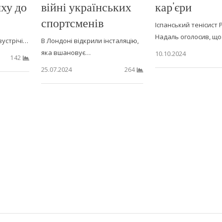
яху до
війні українських
кар’єри
спортсменів
Іспанський тенісист
Надаль оголосив, щ
зустрічі…
В Лондоні відкрили інсталяцію,
яка вшановує…
10.10.2024
142
25.07.2024
264