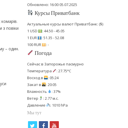
Обновлено: 16:00 05.07.2025
Курсы Приватбанк
 комарів.
Актуальные курсы валют Приватбанк: ($)
 з повіки
1 USD
: 44.50 - 45.05
1 EUR
: 51.35 - 52.08
100 RUR
: -
му – один.
Погода
Сейчас в Запорожье пасмурно
Температура
: 27.75°C
Восход в
: 05:24
куси
Закат в
: 20:05
Влажность
: 37%
Ветер
: 2.77 м.с.
Давление
: 1010 hPa
Мы тут
t
f
y