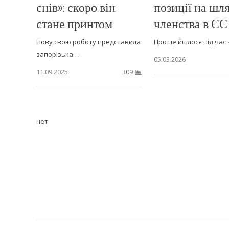
снів»: скоро він
позиції на шл
стане принтом
членства в ЄС
Нову свою роботу представила
Про це йшлося під час 
запорізька…
05.03.2026
11.09.2025
309
нет