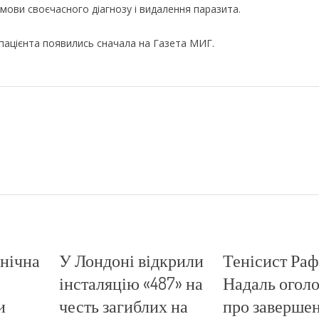
мови своєчасного діагнозу і видалення паразита.
 пацієнта появились сначала на Газета МИГ.
внічна
У Лондоні відкрили
Тенісист Раф
інсталяцію «487» на
Надаль огол
и
честь загиблих на
про заверше