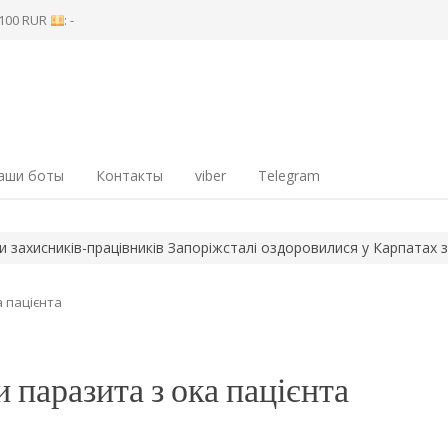
8 100 RUR
: -
аши боты
Контакты
viber
Telegram
сників-працівників Запоріжсталі оздоровилися у Карпатах за про
а пацієнта
и паразита з ока пацієнта