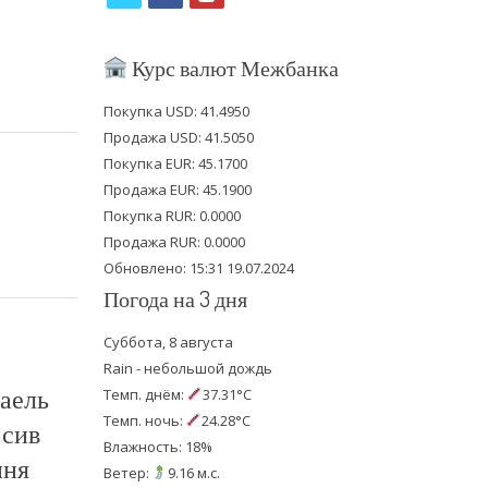
w
a
o
i
c
u
Курс валют Межбанка
t
e
t
Покупка USD: 41.4950
t
b
u
Продажа USD: 41.5050
e
o
b
Покупка EUR: 45.1700
Продажа EUR: 45.1900
r
o
e
Покупка RUR: 0.0000
k
Продажа RUR: 0.0000
Обновлено: 15:31 19.07.2024
Погода на 3 дня
Суббота, 8 августа
Rain - небольшой дождь
аель
Темп. днём:
37.31°C
Темп. ночь:
24.28°C
осив
Влажность: 18%
ння
Ветер:
9.16 м.с.