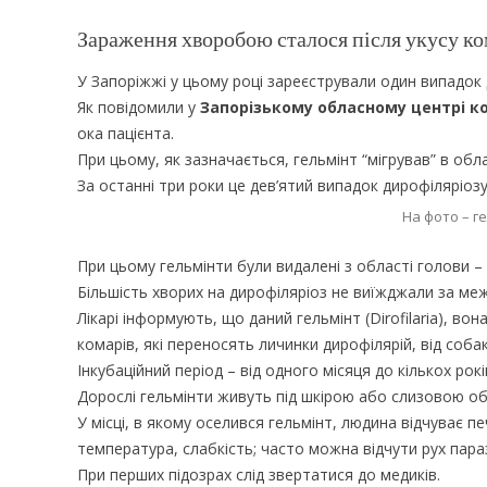
Зараження хворобою сталося після укусу к
У Запоріжжі у цьому році зареєстрували один випадок
Як повідомили у
Запорізькому обласному центрі к
ока пацієнта.
При цьому, як зазначається, гельмінт “мігрував” в обла
За останні три роки це дев’ятий випадок дирофіляріозу у
На фото – ге
При цьому гельмінти були видалені з області голови – 6 
Більшість хворих на дирофіляріоз не виїжджали за меж
Лікарі інформують, що даний гельмінт (Dirofilaria), во
комарів, які переносять личинки дирофілярій, від соба
Інкубаційний період – від одного місяця до кількох рокі
Дорослі гельмінти живуть під шкірою або слизовою обо
У місці, в якому оселився гельмінт, людина відчуває п
температура, слабкість; часто можна відчути рух пара
При перших підозрах слід звертатися до медиків.