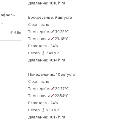
Давление: 1010 hPa
 Рафаель
Воскресенье, 9 августа
о…
Clear - ясно
Темп. днём:
30.22°C
414
Темп. ночь:
23.18°C
Влажность: 34%
Ветер:
7.48 м.с.
Давление: 1014 hPa
Понедельник, 10 августа
Clear - ясно
Темп. днём:
29.77°C
Темп. ночь:
22.54°C
Влажность: 24%
Ветер:
6.19 м.с.
Давление: 1017 hPa