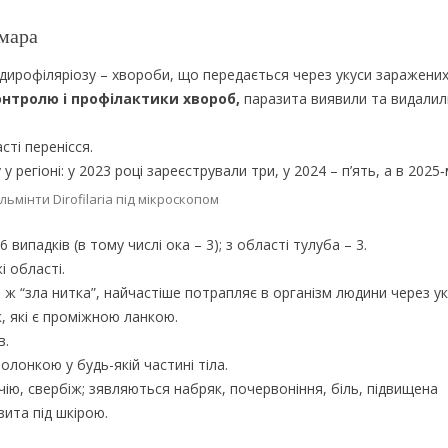
омара
 дирофіляріозу – хвороби, що передається через укуси заражених
онтролю і профілактики хвороб,
паразита виявили та видалили
сті перенісся.
 регіоні: у 2023 році зареєстрували три, у 2024 – п’ять, а в 2025‑
льмінти Dirofilaria під мікроскопом
випадків (в тому числі ока – 3); з області тулуба – 3.
і області.
на ж “зла нитка”, найчастіше потрапляє в організм людини через у
к, які є проміжною ланкою.
в.
лонкою у будь-якій частині тіла.
ечію, свербіж; зявляються набряк, почервоніння, біль, підвищена
зита під шкірою.