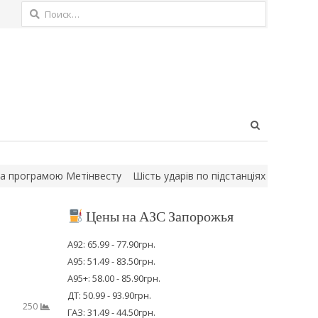
Найти:
Open
search
panel
грамою Метінвесту
Шість ударів по підстанціях за тиждень: рос
Цены на АЗС Запорожья
А92: 65.99 - 77.90грн.
А95: 51.49 - 83.50грн.
А95+: 58.00 - 85.90грн.
ДТ: 50.99 - 93.90грн.
250
ГАЗ: 31.49 - 44.50грн.