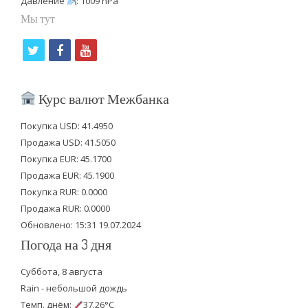
Давление
: 1009 hPa
Мы тут
t
f
y
w
a
o
i
c
u
Курс валют Межбанка
t
e
t
Покупка USD: 41.4950
t
b
u
Продажа USD: 41.5050
e
o
b
Покупка EUR: 45.1700
Продажа EUR: 45.1900
r
o
e
Покупка RUR: 0.0000
k
Продажа RUR: 0.0000
Обновлено: 15:31 19.07.2024
Погода на 3 дня
Суббота, 8 августа
Rain - небольшой дождь
Темп. днём:
37.26°C