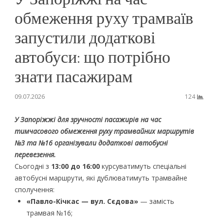
обмеження руху трамваїв
запустили додаткові
автобуси: що потрібно
знати пасажирам
09.07.2026
124
У Запоріжжі для зручності пасажирів на час
тимчасового обмеження руху трамвайних маршрутів
№3 та №16 організували додаткові автобусні
перевезення.
Сьогодні з
13:00 до 16:00
курсуватимуть спеціальні
автобусні маршрути, які дублюватимуть трамвайне
сполучення:
«Павло-Кічкас — вул. Сєдова»
— замість
трамвая №16;