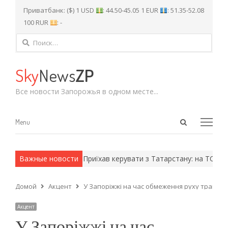
Приватбанк: ($) 1 USD
: 44.50-45.05 1 EUR
: 51.35-52.08
100 RUR
: -
Найти:
Sky
News
ZP
Все новости Запорожья в одном месте...
Open
Menu
Menu
search
panel
 армейские методы.
Важные новости
Приїхав керувати з Татарстану: на ТОТ Зап
Домой
Акцент
У Запоріжжі на час обмеження руху трамваї
Акцент
У Запоріжжі на час