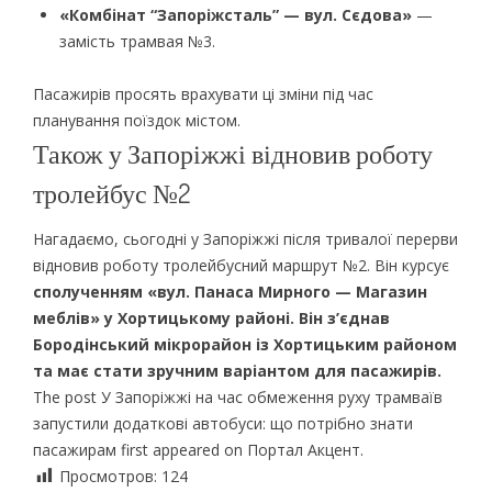
«Комбінат “Запоріжсталь” — вул. Сєдова»
—
замість трамвая №3.
Пасажирів просять врахувати ці зміни під час
планування поїздок містом.
Також у Запоріжжі відновив роботу
тролейбус №2
Нагадаємо, сьогодні у Запоріжжі після тривалої перерви
відновив роботу тролейбусний маршрут №2. Він курсує
сполученням «вул. Панаса Мирного — Магазин
меблів» у Хортицькому районі. Він з’єднав
Бородінський мікрорайон із Хортицьким районом
та має стати зручним варіантом для пасажирів.
The post У Запоріжжі на час обмеження руху трамваїв
запустили додаткові автобуси: що потрібно знати
пасажирам first appeared on Портал Акцент.
Просмотров:
124