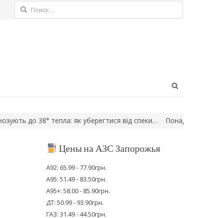
Найти:
Open
search
panel
ь до 38° тепла: як уберегтися від спеки…
Понад рік вважали зн
Цены на АЗС Запорожья
А92: 65.99 - 77.90грн.
А95: 51.49 - 83.50грн.
А95+: 58.00 - 85.90грн.
ДТ: 50.99 - 93.90грн.
ГАЗ: 31.49 - 44.50грн.