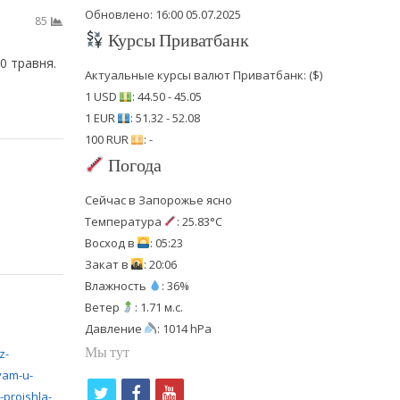
Обновлено: 16:00 05.07.2025
85
Курсы Приватбанк
0 травня.
Актуальные курсы валют Приватбанк: ($)
1 USD
: 44.50 - 45.05
1 EUR
: 51.32 - 52.08
100 RUR
: -
Погода
Сейчас в Запорожье ясно
Температура
: 25.83°C
Восход в
: 05:23
Закат в
: 20:06
Влажность
: 36%
Ветер
: 1.71 м.с.
Давление
: 1014 hPa
Мы тут
t
f
y