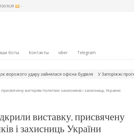
8 100 RUR
: -
аши боты
Контакты
viber
Telegram
орожого удару зайнялася офісна будівля
У Запоріжжі прогнозуют
, присвячену матерям полеглих захисників і захисниць України
ідкрили виставку, присвячену
ків і захисниць України