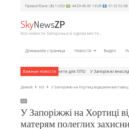
Приватбанк: ($) 1 USD
: 44.50-45.05 1 EUR
: 51.32-52.0
Sky
News
ZP
Все новости Запорожья в одном месте...
Домашняя страница
Новости
Видео
Н
ського надати Україні ракети для ППО
Важные новости
У Запоріжжі внаслідок в
Домой
tv5
У Запоріжжі на Хортиці відкрили виставку
tv5
У Запоріжжі на Хортиці в
матерям полеглих захисни