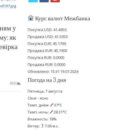
w
a
o
i
c
u
Курс валют Межбанка
t
e
t
ням у
Покупка USD: 41.4950
t
b
u
у: як
Продажа USD: 41.5050
e
o
b
Покупка EUR: 45.1700
евірка
Продажа EUR: 45.1900
r
o
e
Покупка RUR: 0.0000
k
Продажа RUR: 0.0000
Обновлено: 15:31 19.07.2024
…
Погода на 3 дня
426
Пятница, 7 августа
Clear - ясно
Темп. днём:
37°C
Темп. ночь:
28.31°C
Влажность: 18%
Ветер:
7.06 м.с.