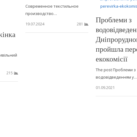
Современное текстильное
производство…
Проблеми з
19.07.2024
281
водовідведен
жінка
Дніпрорудном
пройшла пер
ивільний
екокомісії
The post Проблеми з
215
водовідведенням у
01.09.2021