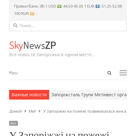
Приватбанк: ($) 1 USD
: 44.50-45.05 1 EUR
: 51.25-52.08
100 RUR
: -
Найти:
Sky
News
ZP
Все новости Запорожья в одном месте...
Open
Menu
Menu
search
panel
и армейские методы.
Важные новости
Запоріжсталь Групи Метінвест організував
Домой
Миг
У Запоріжжі на пожежі травмувалася жінка
Миг
У Запоріжжі на пожежі