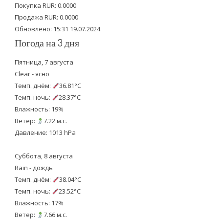
Покупка RUR: 0.0000
k
Продажа RUR: 0.0000
Обновлено: 15:31 19.07.2024
Погода на 3 дня
Пятница, 7 августа
Clear - ясно
Темп. днём:
36.81°C
Темп. ночь:
28.37°C
Влажность: 19%
Ветер:
7.22 м.с.
Давление: 1013 hPa
Суббота, 8 августа
Rain - дождь
Темп. днём:
38.04°C
Темп. ночь:
23.52°C
Влажность: 17%
Ветер:
7.66 м.с.