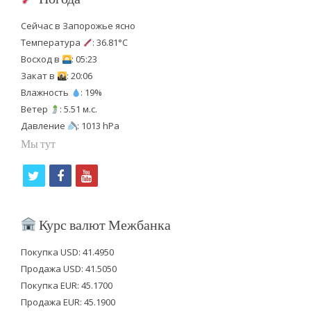
Сейчас в Запорожье ясно
Температура
: 36.81°C
Восход в
: 05:23
Закат в
: 20:06
Влажность
: 19%
Ветер
: 5.51 м.с.
Давление
: 1013 hPa
Мы тут
t
f
y
w
a
o
i
c
u
Курс валют Межбанка
t
e
t
Покупка USD: 41.4950
t
b
u
Продажа USD: 41.5050
e
o
b
Покупка EUR: 45.1700
Продажа EUR: 45.1900
r
o
e