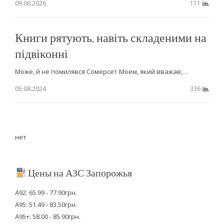
09.06.2026
111
Книги рятують, навіть складеними на
підвіконні
Може, й не помилявся Сомерсет Моем, який вважав,…
05.08.2024
336
нет
Цены на АЗС Запорожья
А92: 65.99 - 77.90грн.
А95: 51.49 - 83.50грн.
А95+: 58.00 - 85.90грн.