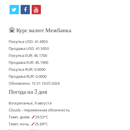
t
f
y
w
a
o
i
c
u
Курс валют Межбанка
t
e
t
Покупка USD: 41.4950
t
b
u
Продажа USD: 41.5050
e
o
b
Покупка EUR: 45.1700
Продажа EUR: 45.1900
r
o
e
Покупка RUR: 0.0000
k
Продажа RUR: 0.0000
Обновлено: 15:31 19.07.2024
Погода на 3 дня
Воскресенье, 9 августа
Clouds - переменная облачность
Темп. днём:
29.53°C
Темп. ночь:
25.69°C