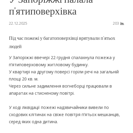
п’ятиповерхівка
22.12.2025
203
Під час пожежі у багатоповерхівці врятували п’ятьох
людей
У Запоріжжі ввечері 22 грудня спалахнула пожежа у
п’ятиповерховому житловому будинку.
У квартирі на другому поверсі горіли речі на загальній
площі 20 кв. м.
Через сильне задимлення вогнеборці працювали в
апаратах на стисненому повітрі.
У ході ліквідації пожежі надзвичайники вивели по
сходових клітинах на свіже повітря п’ятьох мешканців,
серед яких одна дитина.