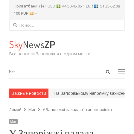
Приватбанк: ($) 1 USD
: 44.50-45.05 1 EUR
: 51.35-52.08
100 RUR
: -
Найти:
Sky
News
ZP
Все новости Запорожья в одном месте...
Open
Menu
Menu
search
panel
х и армейские методы.
Важные новости
На Запорізькому напрямку захисники зн
Домой
Миг
У Запоріжжі палала п’ятиповерхівка
Миг
У Запоріжжі палала