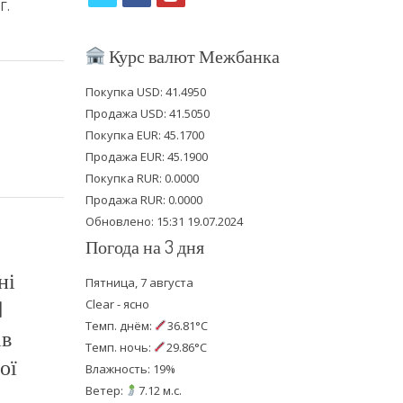
Г.
w
a
o
i
c
u
Курс валют Межбанка
t
e
t
Покупка USD: 41.4950
t
b
u
Продажа USD: 41.5050
e
o
b
Покупка EUR: 45.1700
Продажа EUR: 45.1900
r
o
e
Покупка RUR: 0.0000
k
Продажа RUR: 0.0000
Обновлено: 15:31 19.07.2024
Погода на 3 дня
ні
Пятница, 7 августа
1
Clear - ясно
Темп. днём:
36.81°C
ів
Темп. ночь:
29.86°C
ої
Влажность: 19%
Ветер:
7.12 м.с.