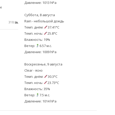
Давление: 1013 hPa
і
…
Суббота, 8 августа
Rain - небольшой дождь
318
Темп. днём:
37.41°C
Темп. ночь:
25.8°C
Влажность: 19%
Ветер:
6.57 м.с.
Давление: 1009 hPa
Воскресенье, 9 августа
Clear - ясно
Темп. днём:
30.3°C
Темп. ночь:
23.73°C
Влажность: 35%
Ветер:
7.5 м.с.
Давление: 1014 hPa