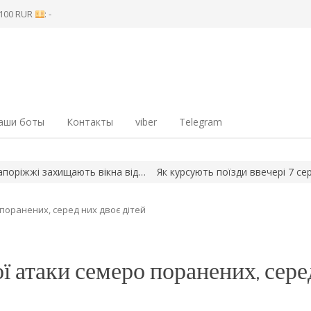
8 100 RUR
: -
аши боты
Контакты
viber
Telegram
жі захищають вікна від…
Як курсують поїзди ввечері 7 серпня
 поранених, серед них двоє дітей
ї атаки семеро поранених, сере