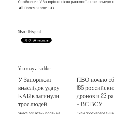
Сообщение У Запоріжжі після ранкової атаки семеро п
Просмотров:
143
Share this post
You may also like...
У Запоріжжі
ПВО ночью с
внаслідок удару
185 российски
КАБів загинули
дронов и 23 р
троє людей
– ВС ВСУ
Унаслідок атаки росіян на
Силы противовоздуш