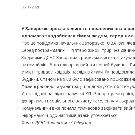
06.06.2026
У Запоріжжі зросла кількість поранених після р
допомога знадобилася сімом людям, серед них 
Про це повідомив начальник Запорізької ОВА Іван Фе
Серед постраждалих — п’ятеро жінок, трирічна дівчинк
За даними ДСНС Запоріжжя, російські війська атакува
автомобілів і багатоквартирний житловий будинок. Ря
У місті триває ліквідація наслідків атаки. Як повідом
будинки. Станом на 9:00 було зафіксовано пошкоджен
Фахівці районної адміністрації продовжують обстежува
До ліквідації наслідків залучені КП «Запоріжремсервіс
департамент соціального захисту населення міськради, 
Комунальники вже почали тимчасово закривати вибиті
Інформація щодо наслідків атаки уточнюється.
Фото: ДСНС Запоріжжя / Telegram