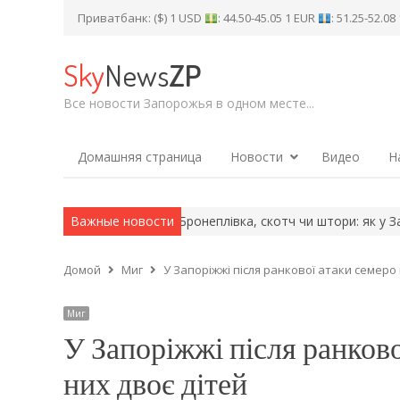
Приватбанк: ($) 1 USD
: 44.50-45.05 1 EUR
: 51.25-52.0
Sky
News
ZP
Все новости Запорожья в одном месте...
Домашняя страница
Новости
Видео
Н
впаде одразу на 12…
Важные новости
Бронеплівка, скотч чи штори: як у Запоріж
Домой
Миг
У Запоріжжі після ранкової атаки семеро
Миг
У Запоріжжі після ранково
них двоє дітей