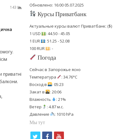
Обновлено: 16:00 05.07.2025
143
Курсы Приватбанк
Актуальные курсы валют Приватбанк: ($)
дична
1 USD
: 44.50 - 45.05
1 EUR
: 51.25 - 52.08
100 RUR
: -
омогу.
Погода
ісім
Сейчас в Запорожье ясно
и приватні
Температура
: 34.76°C
балкони.
Восход в
: 05:23
Закат в
: 20:06
я,
Влажность
: 21%
Ветер
: 4.87 м.с.
Давление
: 1010 hPa
Мы тут
t
f
y