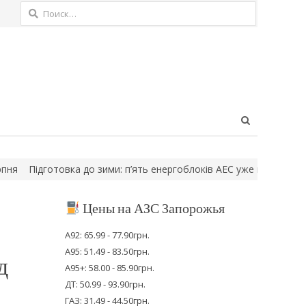
Найти:
Open
search
panel
Підготовка до зими: п’ять енергоблоків АЕС уже вийшли з ремонт
Цены на АЗС Запорожья
А92: 65.99 - 77.90грн.
А95: 51.49 - 83.50грн.
д
А95+: 58.00 - 85.90грн.
ДТ: 50.99 - 93.90грн.
ГАЗ: 31.49 - 44.50грн.