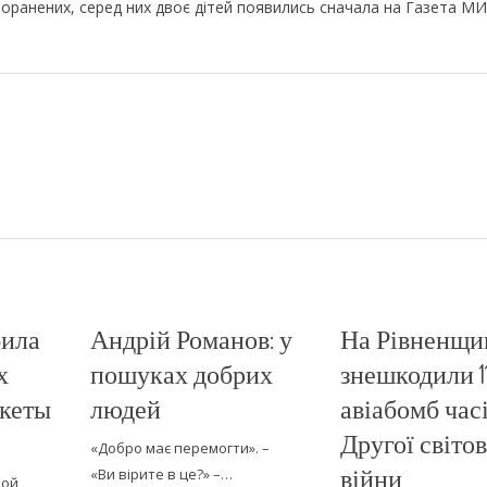
оранених, серед них двоє дітей появились сначала на Газета МИ
била
Андрій Романов: у
На Рівненщи
х
пошуках добрих
знешкодили 1
акеты
людей
авіабомб час
Другої світов
«Добро має перемогти». –
війни
«Ви вірите в це?» –…
ной