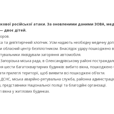
анкової російської атаки. За оновленими даними ЗОВА, ме
— двоє дітей.
доров.
а та дев’ятирічний хлопчик. Усім надають необхідну медичну доп
ли обласний центр безпілотником. Внаслідок удару пошкоджено в
тувальники ліквідували загоряння автомобіля.
ила Запорізька міська рада, в Олександрівському районі постраждал
ня шести багатоквартирних будинків: вибито вікна, пошкоджено 
ти прилеглі території, щоб виявити всі пошкоджені об’єкти.
», ДСНС, міська аварійно-рятувальна служба, районна адміністраці
представники Національної поліції та благодійні організації.
 вікна у житлових будинках.