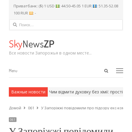
Приватбанк: ($) 1 USD
: 44.50-45.05 1 EUR
: 51.35-52.08
100 RUR
: -
Найти:
Sky
News
ZP
Все новости Запорожья в одном месте...
Open
Menu
Menu
search
panel
и армейские методы.
Важные новости
Чим відмити духовку без хімії: прості дома
Домой
061
У Запоріжжі повідомили про підозру екс-комер
061
У Запоріжжі повідомили