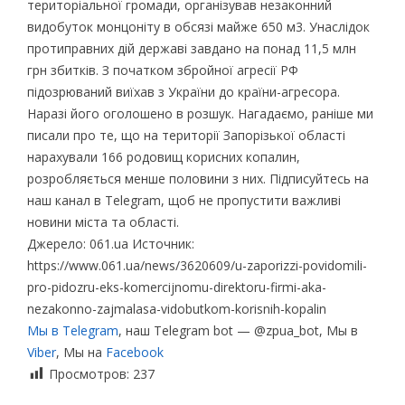
територіальної громади, організував незаконний
видобуток монцоніту в обсязі майже 650 м3. Унаслідок
протиправних дій державі завдано на понад 11,5 млн
грн збитків. З початком збройної агресії РФ
підозрюваний виїхав з України до країни-агресора.
Наразі його оголошено в розшук. Нагадаємо, раніше ми
писали про те, що на території Запорізької області
нарахували 166 родовищ корисних копалин,
розробляється менше половини з них. Підписуйтесь на
наш канал в Telegram, щоб не пропустити важливі
новини міста та області.
Джерело: 061.ua Источник:
https://www.061.ua/news/3620609/u-zaporizzi-povidomili-
pro-pidozru-eks-komercijnomu-direktoru-firmi-aka-
nezakonno-zajmalasa-vidobutkom-korisnih-kopalin
Мы в Telegram
, наш Telegram bot — @zpua_bot, Мы в
Viber
, Мы на
Facebook
Просмотров:
237