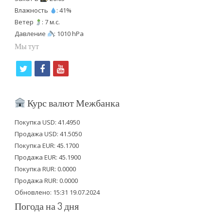
Влажность
: 41%
Ветер
: 7 м.с.
Давление
: 1010 hPa
Мы тут
t
f
y
w
a
o
i
c
u
Курс валют Межбанка
t
e
t
Покупка USD: 41.4950
t
b
u
Продажа USD: 41.5050
e
o
b
Покупка EUR: 45.1700
Продажа EUR: 45.1900
r
o
e
Покупка RUR: 0.0000
k
Продажа RUR: 0.0000
Обновлено: 15:31 19.07.2024
Погода на 3 дня