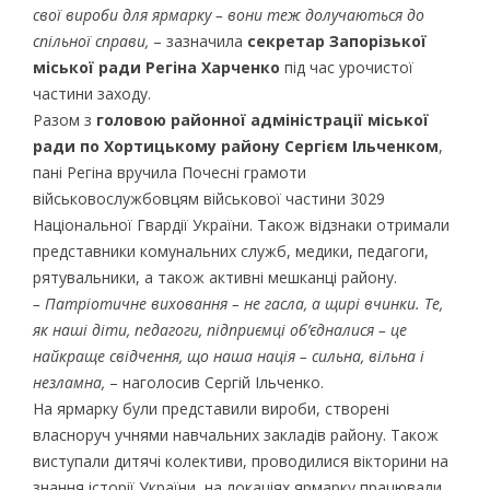
свої вироби для ярмарку – вони теж долучаються до
спільної справи,
– зазначила
секретар Запорізької
міської ради Регіна Харченко
під час урочистої
частини заходу.
Разом з
головою районної адміністрації міської
ради по Хортицькому району Сергієм Ільченком
,
пані Регіна вручила Почесні грамоти
військовослужбовцям військової частини 3029
Національної Гвардії України. Також відзнаки отримали
представники комунальних служб, медики, педагоги,
рятувальники, а також активні мешканці району.
– Патріотичне виховання – не гасла, а щирі вчинки. Те,
як наші діти, педагоги, підприємці об’єдналися – це
найкраще свідчення, що наша нація – сильна, вільна і
незламна,
– наголосив Сергій Ільченко.
На ярмарку були представили вироби, створені
власноруч учнями навчальних закладів району. Також
виступали дитячі колективи, проводилися вікторини на
знання історії України, на локаціях ярмарку працювали