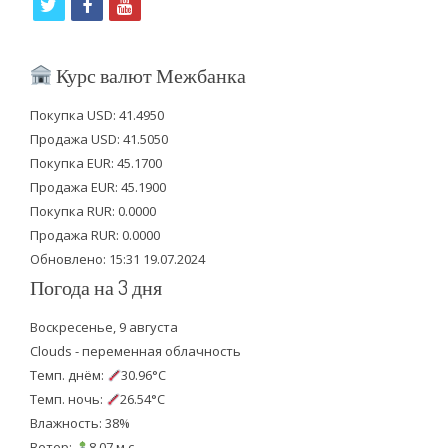
t
f
y
w
a
o
i
c
u
Курс валют Межбанка
t
e
t
Покупка USD: 41.4950
t
b
u
Продажа USD: 41.5050
e
o
b
Покупка EUR: 45.1700
Продажа EUR: 45.1900
r
o
e
Покупка RUR: 0.0000
k
Продажа RUR: 0.0000
Обновлено: 15:31 19.07.2024
Погода на 3 дня
Воскресенье, 9 августа
Clouds - переменная облачность
Темп. днём:
30.96°C
Темп. ночь:
26.54°C
Влажность: 38%
Ветер:
8.07 м.с.