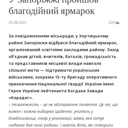
благодійний ярмарок
25.08.2025
230
За повідомленням міськради, у Хортицькому
районі Запоріжжя відбувся благодійний ярмарок,
організований освітніми закладами району. Захід
об’єднав дітей, вчителів, батьків, громадськість
та представників місцевої влади навколо
спільної мети — підтримати українських
військових, зокрема 15-ту бригаду оперативного
призначення Національної гвардії України імені
Героя України лейтенанта Богдана Завади
«Карадаг».
– Незалежність – це не абстрактне поняття. Це те, що
кожен і кожна виборює щоденно: учитель у
бомбосховищі, лікар у реанімації, мама, яка готує
сніданок для своєї родини. І навіть діти, які створили