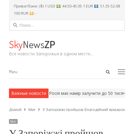
Приватбанк: ($) 1 USD
: 44.50-45.05 1 EUR
: 51.35-52.08
100 RUR
: -
Найти:
Sky
News
ZP
Все новости Запорожья в одном месте...
Open
Menu
Menu
search
panel
 армейские методы.
Важные новости
Росія має намір залучити до 50 тисяч сол
Домой
Миг
У Запоріжжі пройшов благодійний ярмарок
Миг
У Запоріжжі пройшов