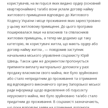
користувачів, на ім rsquo;я яких видано ордер (основний
квартиронаймач) та/або вони уклали договір найму
житлового приміщення відповідно до Житлового
Кодексу України і місце проживання яких зареєстровано
у цьому житловому приміщенні. До цього програма
поширювалася лише на власників та співласників
житлових приміщень, а тепер ми додаємо ще таку
категорію, як користувачі житла, що мають ордер або
договір найму житла , — повідомив заступник
начальника міського управління соцзахисту Юрій
Швець. Також цим же документом пропонується
припиняти виплату матеріальної допомоги у разі:
продажу власником свого майна, яке було зруйновано
або стало непридатним до проживання та отримання
від відповідного виконавчого органу Запорізької міської
ради інформації щодо відновлення об rsquo;єкту
нерухомого майна, яке було зруйновано та/або стало
придатним до проживання. В соцзахисті зазначачають,
що поки відповідні заяви на отримання допомоги