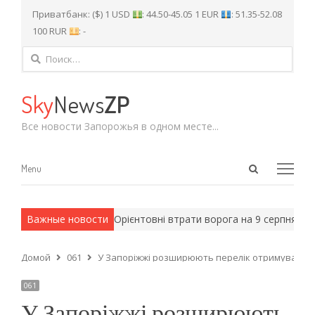
Приватбанк: ($) 1 USD
: 44.50-45.05 1 EUR
: 51.35-52.08
100 RUR
: -
Найти:
Sky
News
ZP
Все новости Запорожья в одном месте...
Open
Menu
Menu
search
panel
 армейские методы.
Важные новости
Орієнтовні втрати ворога на 9 серпня: 1 45
Домой
061
У Запоріжжі розширюють перелік отримувачів 
061
У Запоріжжі розширюють