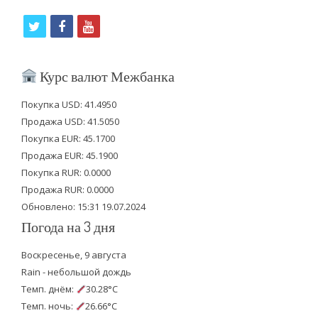
t
f
y
w
a
o
i
c
u
Курс валют Межбанка
t
e
t
Покупка USD: 41.4950
t
b
u
Продажа USD: 41.5050
e
o
b
Покупка EUR: 45.1700
Продажа EUR: 45.1900
r
o
e
Покупка RUR: 0.0000
k
Продажа RUR: 0.0000
Обновлено: 15:31 19.07.2024
Погода на 3 дня
Воскресенье, 9 августа
Rain - небольшой дождь
Темп. днём:
30.28°C
Темп. ночь:
26.66°C