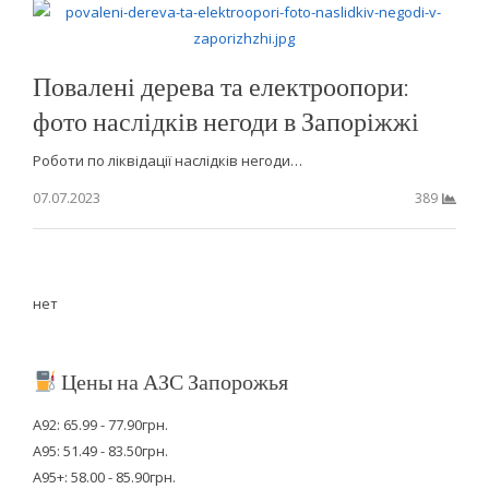
Повалені дерева та електроопори:
фото наслідків негоди в Запоріжжі
Роботи по ліквідації наслідків негоди…
07.07.2023
389
нет
Цены на АЗС Запорожья
А92: 65.99 - 77.90грн.
А95: 51.49 - 83.50грн.
А95+: 58.00 - 85.90грн.