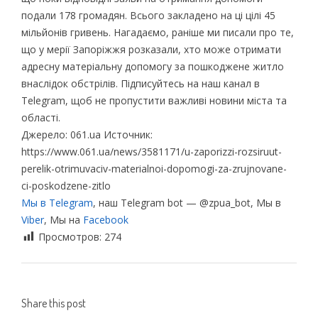
подали 178 громадян. Всього закладено на ці цілі 45
мільйонів гривень. Нагадаємо, раніше ми писали про те,
що у мерії Запоріжжя розказали, хто може отримати
адресну матеріальну допомогу за пошкоджене житло
внаслідок обстрілів. Підписуйтесь на наш канал в
Telegram, щоб не пропустити важливі новини міста та
області.
Джерело: 061.ua Источник:
https://www.061.ua/news/3581171/u-zaporizzi-rozsiruut-
perelik-otrimuvaciv-materialnoi-dopomogi-za-zrujnovane-
ci-poskodzene-zitlo
Мы в Telegram
, наш Telegram bot — @zpua_bot, Мы в
Viber
, Мы на
Facebook
Просмотров:
274
Share this post