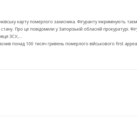
івську карту померлого захисника. Фігуранту інкримінують тає
тану. Про це повідомили у Запорізькій обласній прокуратурі. Фі
овця ЗСУ,…
аснив понад 100 тисяч гривень померлого військового first appea