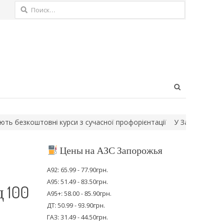
Найти:
Open
search
panel
езкоштовні курси з сучасної профорієнтації
У Запоріжжі 6 серп
Цены на АЗС Запорожья
А92: 65.99 - 77.90грн.
А95: 51.49 - 83.50грн.
 100
А95+: 58.00 - 85.90грн.
ДТ: 50.99 - 93.90грн.
ГАЗ: 31.49 - 44.50грн.