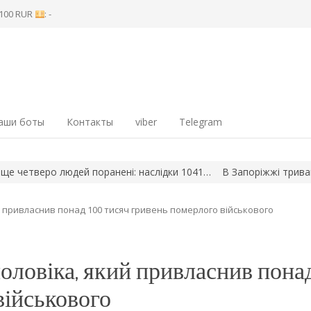
8 100 RUR
: -
аши боты
Контакты
viber
Telegram
етверо людей поранені: наслідки 1041…
В Запоріжжі тривають б
й привласнив понад 100 тисяч гривень померлого військового
оловіка, який привласнив понад
військового