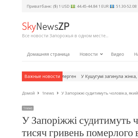
Приватбанк: ($) 1 USD
: 44.45-44.84 1 EUR
: 51.30-52.0
Sky
News
ZP
Все новости Запорожья в одном месте...
Домашняя страница
Новости
Видео
Н
ь небезпечну рослину-алерген
Важные новости
У Кушугумі загинула жінка, ще ч
Домой
1news
У Запоріжжі судитимуть чоловіка, яки
1news
У Запоріжжі судитимуть ч
тисяч гривень померлого 