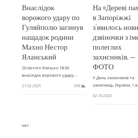
Внаслідок
На «Дереві пам
ворожого удару по
в Запоріжжі
Гуляйполю загинув
з’явилось нови
нащадок родини
дзвіночки з і
Махно Нестор
полеглих
Яланський
захисників, —
ФОТО
20 лютого близько 18.00
внаслідок ворожого удару…
У День захисників та
захисниць України, 1 
21.02.2025
399
02.10.2025
нет