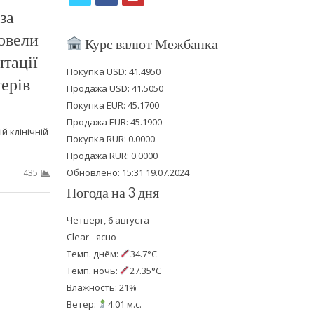
за
w
a
o
овели
i
c
u
Курс валют Межбанка
нтації
t
e
t
Покупка USD: 41.4950
терів
t
b
u
Продажа USD: 41.5050
e
o
b
Покупка EUR: 45.1700
Продажа EUR: 45.1900
r
o
e
й клінічній
Покупка RUR: 0.0000
k
Продажа RUR: 0.0000
Обновлено: 15:31 19.07.2024
435
Погода на 3 дня
Четверг, 6 августа
Clear - ясно
Темп. днём:
34.7°C
Темп. ночь:
27.35°C
Влажность: 21%
Ветер:
4.01 м.с.