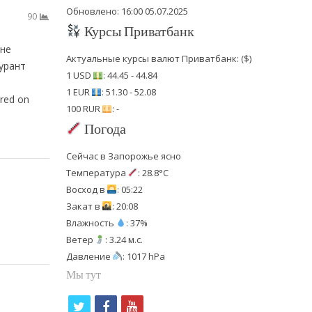
Обновлено: 16:00 05.07.2025
90
Курсы Приватбанк
мне
Актуальные курсы валют Приватбанк: ($)
гурант
1 USD
: 44.45 - 44.84
1 EUR
: 51.30 - 52.08
red on
100 RUR
: -
Погода
Сейчас в Запорожье ясно
Температура
: 28.8°C
Восход в
: 05:22
Закат в
: 20:08
Влажность
: 37%
Ветер
: 3.24 м.с.
Давление
: 1017 hPa
Мы тут
t
f
y