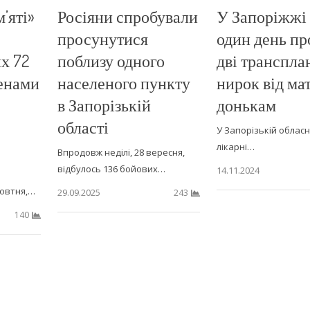
’яті»
Росіяни спробували
У Запоріжжі 
просунутися
один день пр
х 72
поблизу одного
дві транспла
менами
населеного пункту
нирок від ма
в Запорізькій
донькам
області
У Запорізькій обласні
лікарні…
Впродовж неділі, 28 вересня,
відбулось 136 бойових…
14.11.2024
жовтня,…
29.09.2025
243
140