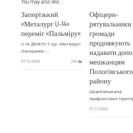
You may also like...
Запорізький
Офіцери-
«Металург U-14»
рятувальники
переміг «Пальміру»
громади
продовжують
U-14. ДЮФЛУ. 5 тур: «Металург»
надавати доп
(Запоріжжя) –…
мешканцям
07.10.2024
260
Пологівського
району
Щодня мешканці
прифронтових терито
01.11.2025