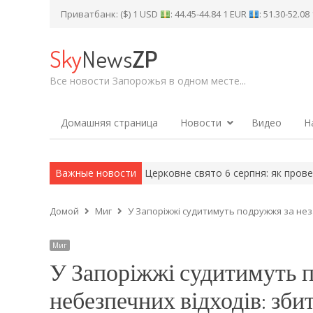
Приватбанк: ($) 1 USD
: 44.45-44.84 1 EUR
: 51.30-52.0
Sky
News
ZP
Все новости Запорожья в одном месте...
Домашняя страница
Новости
Видео
Н
 на четвер, 6 серпня
Важные новости
Церковне свято 6 серпня: як провести це
Домой
Миг
У Запоріжжі судитимуть подружжя за нез
Миг
У Запоріжжі судитимуть 
небезпечних відходів: зби