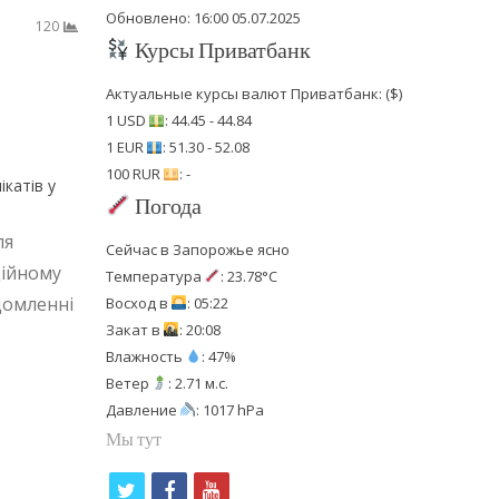
Обновлено: 16:00 05.07.2025
120
Курсы Приватбанк
Актуальные курсы валют Приватбанк: ($)
1 USD
: 44.45 - 44.84
1 EUR
: 51.30 - 52.08
100 RUR
: -
катів у
Погода
ля
Сейчас в Запорожье ясно
ційному
Температура
: 23.78°C
домленні
Восход в
: 05:22
Закат в
: 20:08
Влажность
: 47%
Ветер
: 2.71 м.с.
Давление
: 1017 hPa
Мы тут
t
f
y