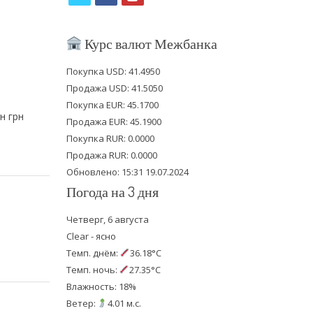
w
a
o
i
c
u
Курс валют Межбанка
t
e
t
Покупка USD: 41.4950
t
b
u
и
Продажа USD: 41.5050
e
o
b
Покупка EUR: 45.1700
н грн
Продажа EUR: 45.1900
r
o
e
Покупка RUR: 0.0000
k
Продажа RUR: 0.0000
Обновлено: 15:31 19.07.2024
Погода на 3 дня
Четверг, 6 августа
Clear - ясно
Темп. днём:
36.18°C
Темп. ночь:
27.35°C
Влажность: 18%
Ветер:
4.01 м.с.