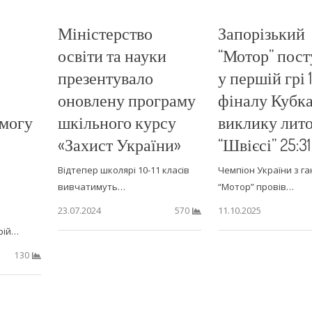
Міністерство
Запорізький
освіти та науки
“Мотор” пост
презентувало
у першій грі 
оновлену програму
фіналу Кубк
омогу
шкільного курсу
виклику лито
«Захист України»
“Швієсі” 25:31
Відтепер школярі 10-11 класів
Чемпіон України з г
вивчатимуть…
“Мотор” провів…
23.07.2024
11.10.2025
570
рій…
130