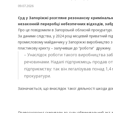
09.07.2026
Суд у Запоріжжі розгляне резонансну криміналь
незаконній переробці небезпечних відходів, забр
Про це повідомили в Запорізькій обласній прокуратурі.
За даними слідства, у 2024 році місцевий приватний п
промисловому майданчику у Запоріжжі виробництво з пе
пластикову крихту – залучивши до “роботи” дружину.
– Унаслідок роботи такого виробництва заб
речовинами. Надалі підприємець продав от
підприємству: так він легалізував понад 1,
прокуратури.
Зазначається, що внаслідок такої діяльності шкода до
Правоохоронці скерували до суду обвинувальний акт з