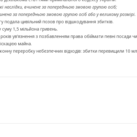
і наслідки, вчинене за попередньою змовою групою осіб;
инена за попередньою змовою групою осіб або у великому розмірі.
гу подала цивільний позов про відшкодування збитків.
суму 1,5 мільйона гривень.
років ув’язнення з позбавленням права обіймати певні посади ч
іскацією майна.
онну переробку небезпечних відходів: збитки перевищили 10 мл