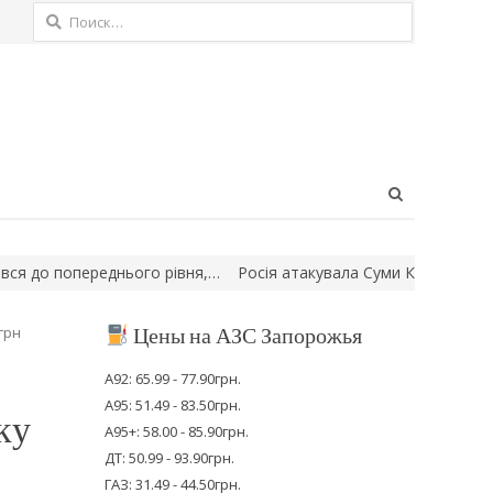
Найти:
Open
search
panel
 попереднього рівня,…
Росія атакувала Суми КАБами: пошкодже
Цены на АЗС Запорожья
грн
А92: 65.99 - 77.90грн.
А95: 51.49 - 83.50грн.
ку
А95+: 58.00 - 85.90грн.
ДТ: 50.99 - 93.90грн.
ГАЗ: 31.49 - 44.50грн.