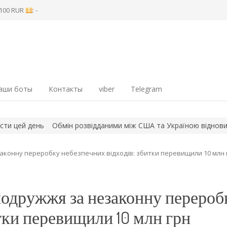
8 100 RUR
: -
аши боты
Контакты
viber
Telegram
й день
Обмін розвідданими між США та Україною відновився до
аконну переробку небезпечних відходів: збитки перевищили 10 млн 
подружжя за незаконну перероб
тки перевищили 10 млн грн