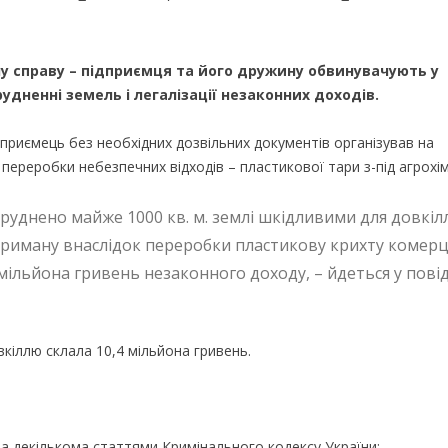
ну справу – підприємця та його дружину обвинувачують у
удненні земель і легалізації незаконних доходів.
ідприємець без необхідних дозвільних документів організував на
реробки небезпечних відходів – пластикової тари з-під агрохімі
руднено майже 1000 кв. м. землі шкідливими для довкіл
риману внаслідок переробки пластикову крихту комер
4 мільйона гривень незаконного доходу, – йдеться у пові
вкіллю склала 10,4 мільйона гривень.
а декількома статтями Кримінального кодексу України: