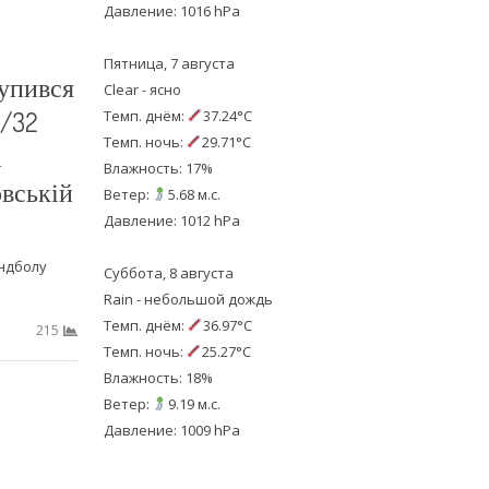
Давление: 1016 hPa
Пятница, 7 августа
упився
Clear - ясно
1/32
Темп. днём:
37.24°C
Темп. ночь:
29.71°C
а
Влажность: 17%
вській
Ветер:
5.68 м.с.
Давление: 1012 hPa
андболу
Суббота, 8 августа
Rain - небольшой дождь
Темп. днём:
36.97°C
215
Темп. ночь:
25.27°C
Влажность: 18%
Ветер:
9.19 м.с.
Давление: 1009 hPa