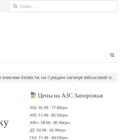
Найти:
Open
search
panel
м безвісти: на Сумщині загинув військовий із…
Зеленський дору
Цены на АЗС Запорожья
А92: 65.99 - 77.90грн.
А95: 51.49 - 83.50грн.
ку
А95+: 58.00 - 85.90грн.
ДТ: 50.99 - 93.90грн.
ГАЗ: 31.49 - 44.50грн.