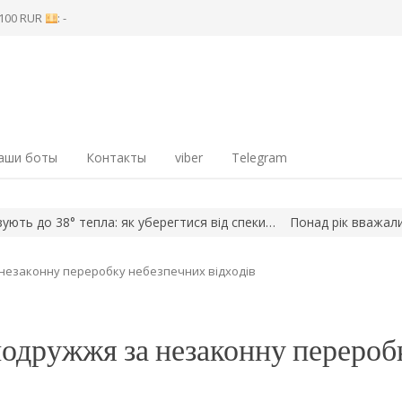
8 100 RUR
: -
аши боты
Контакты
viber
Telegram
о 38° тепла: як уберегтися від спеки…
Понад рік вважали зникли
 незаконну переробку небезпечних відходів
подружжя за незаконну перероб