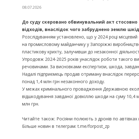
08.07.2026
До суду скеровано обвинувальний акт стосовно
відходів, внаслідок чого забруднено землю шк
Розслідуванням установлено, що у 2024 році місцевий
на промисловому майданчику у Запоріжжі виробництво з
пластикову крихту, залучивши до незаконної діяльност
Упродовж 2024-2025 років унаслідок роботи такого ви
речовинами. За висновками експертизи, шкода, завда
Надалі підприємець продав отриману внаслідок переро
понад 1,4 млн грн незаконного доходу.
У межах кримінального провадження Державною еколог
відшкодування завданої довкіллю шкоди на суму 10,4 
млн грн.
Читайте також: Росіяни полюють з дронів по автівках 
Більше новин в телеграм: t.me/forpost_zp