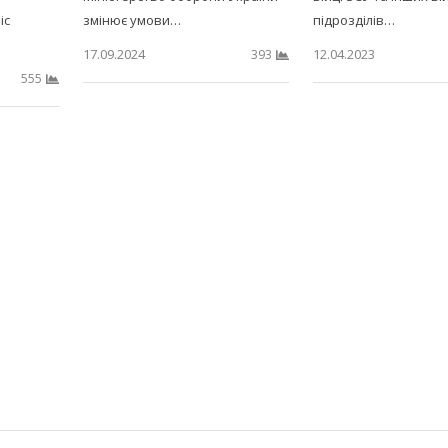
іс
змінює умови…
підрозділів…
17.09.2024
12.04.2023
393
555