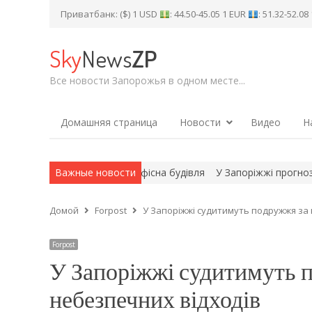
Приватбанк: ($) 1 USD
: 44.50-45.05 1 EUR
: 51.32-52.0
Sky
News
ZP
Все новости Запорожья в одном месте...
Домашняя страница
Новости
Видео
Н
ого удару зайнялася офісна будівля
Важные новости
У Запоріжжі прогнозують д
Домой
Forpost
У Запоріжжі судитимуть подружжя за
Forpost
У Запоріжжі судитимуть 
небезпечних відходів