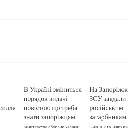
В Україні зміниться
На Запоріжжі
порядок видачі
ЗСУ завдали 
асилля
повісток: що треба
російським
знати запоріжцям
загарбникам
Міністерство оборони України
Бійці ЗСУ та інших в