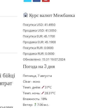
w
a
o
i
c
u
Курс валют Межбанка
t
e
t
Покупка USD: 41.4950
t
b
u
Продажа USD: 41.5050
e
o
b
Покупка EUR: 45.1700
Продажа EUR: 45.1900
r
o
e
Покупка RUR: 0.0000
k
Продажа RUR: 0.0000
Обновлено: 15:31 19.07.2024
Погода на 3 дня
 бійці
Пятница, 7 августа
втрат
Clear - ясно
Темп. днём:
37°C
Темп. ночь:
28.31°C
Влажность: 18%
Ветер:
7.06 м.с.
ійськових