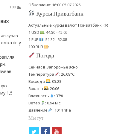
Обновлено: 16:00 05.07.2025
100
Курсы Приватбанк
чних
Актуальные курсы валют Приватбанк: ($)
1 USD
: 44.50 - 45.05
ганізував
1 EUR
: 51.32 - 52.08
імікатів у
100 RUR
: -
Погода
овкілля
рн.
Сейчас в Запорожье ясно
ізував
Температура
: 26.08°C
Восход в
: 05:23
 про
Закат в
: 20:06
му 1,5
Влажность
: 37%
Ветер
: 0.94 м.с.
Давление
: 1014 hPa
Мы тут
t
f
y