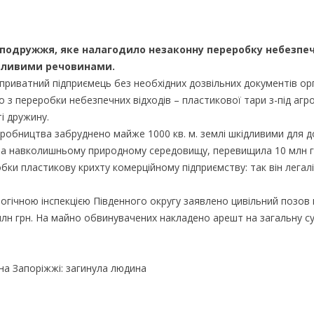
 подружжя, яке налагодило незаконну переробку небезпе
ідливими речовинами.
 приватний підприємець без необхідних дозвільних документів ор
 переробки небезпечних відходів – пластикової тари з-під агрох
і дружину.
робництва забруднено майже 1000 кв. м. землі шкідливими для д
на навколишньому природному середовищу, перевищила 10 млн г
бки пластикову крихту комерційному підприємству: так він легал
ічною інспекцією Південного округу заявлено цивільний позов
млн грн. На майно обвинувачених накладено арешт на загальну су
на Запоріжжі: загинула людина