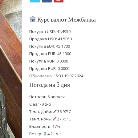
w
a
o
i
c
u
Курс валют Межбанка
t
e
t
Покупка USD: 41.4950
t
b
u
Продажа USD: 41.5050
e
o
b
Покупка EUR: 45.1700
Продажа EUR: 45.1900
r
o
e
Покупка RUR: 0.0000
k
Продажа RUR: 0.0000
Обновлено: 15:31 19.07.2024
Погода на 3 дня
Четверг, 6 августа
Clear - ясно
Темп. днём:
36.97°C
Темп. ночь:
27.75°C
Влажность: 17%
Ветер:
4.21 м.с.