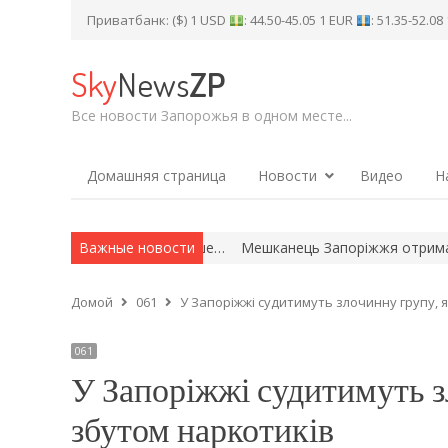
Приватбанк: ($) 1 USD
: 44.50-45.05 1 EUR
: 51.35-52.0
Sky
News
ZP
Все новости Запорожья в одном месте...
Домашняя страница
Новости
Видео
Н
поріжжя отримав 6 років увʼязнення за розбещення доньки
Важные новости
За
Домой
061
У Запоріжжі судитимуть злочинну групу, 
061
У Запоріжжі судитимуть з
збутом наркотиків