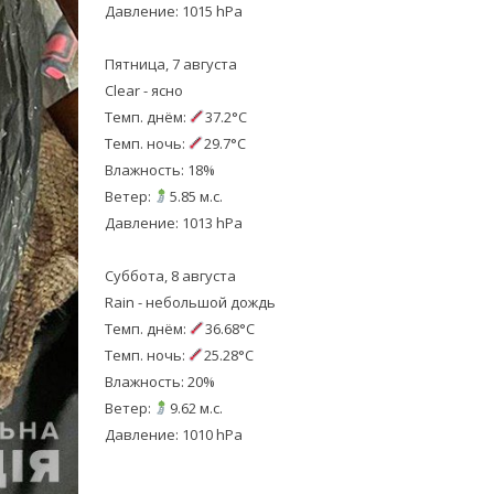
Давление: 1015 hPa
Пятница, 7 августа
Clear - ясно
Темп. днём:
37.2°C
Темп. ночь:
29.7°C
Влажность: 18%
Ветер:
5.85 м.с.
Давление: 1013 hPa
Суббота, 8 августа
Rain - небольшой дождь
Темп. днём:
36.68°C
Темп. ночь:
25.28°C
Влажность: 20%
Ветер:
9.62 м.с.
Давление: 1010 hPa