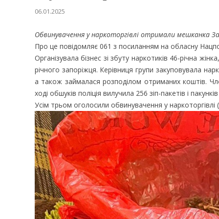
06.01.2025
Обвинувачення у наркоторгівлі отримали мешканка Запорі
Про це повідомляє 061 з посиланням на обласну Нацпо
Організувала бізнес зі збуту наркотиків 46-річна жінк
річного запоріжця. Керівниця групи закуповувала нар
а також займалася розподілом отриманих коштів. Чле
ході обшуків поліція вилучила 256 зіп-пакетів і пакункі
Усім трьом оголосили обвинувачення у наркоторгівлі (