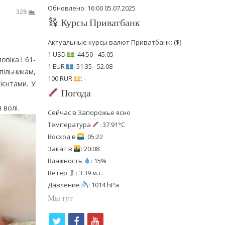
Обновлено: 16:00 05.07.2025
328
Курсы Приватбанк
Актуальные курсы валют Приватбанк: ($)
1 USD
: 44.50 - 45.05
овіка і 61-
1 EUR
: 51.35 - 52.08
пільникам,
100 RUR
: -
ієнтами. У
Погода
 волі.
Сейчас в Запорожье ясно
Температура
: 37.91°C
Восход в
: 05:22
Закат в
: 20:08
Влажность
: 15%
Ветер
: 3.39 м.с.
Давление
: 1014 hPa
Мы тут
t
f
y