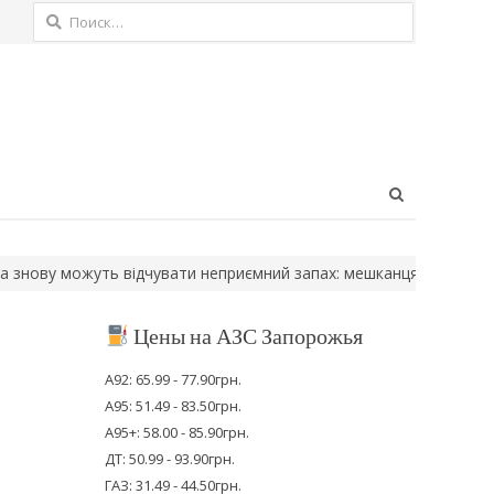
Найти:
Open
search
panel
ешканцям дали…
Окупанти затримали 52-річного жителя Токмак
Цены на АЗС Запорожья
А92: 65.99 - 77.90грн.
А95: 51.49 - 83.50грн.
А95+: 58.00 - 85.90грн.
ДТ: 50.99 - 93.90грн.
ГАЗ: 31.49 - 44.50грн.