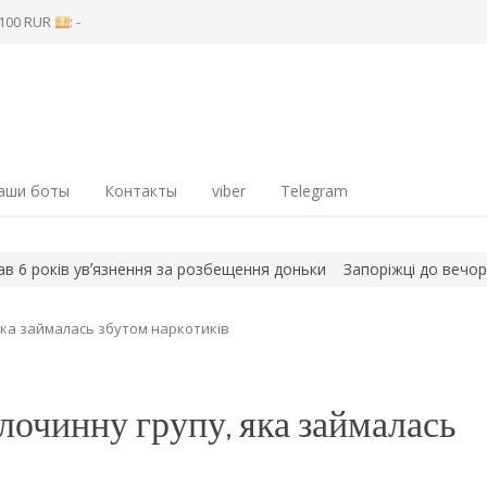
8 100 RUR
: -
аши боты
Контакты
viber
Telegram
поріжці до вечора знову можуть відчувати неприємний запах: м
яка займалась збутом наркотиків
лочинну групу, яка займалась