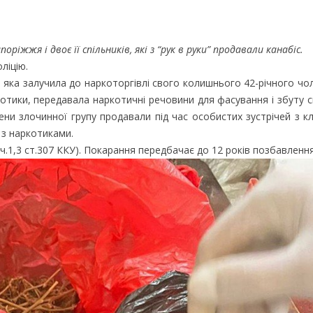
жжя і двоє її спільників, які з “рук в руки” продавали канабіс.
ліцію.
а, яка залучила до наркоторгівлі свого колишнього 42-річного чол
котики, передавала наркотичні речовини для фасування і збуту с
ни злочинної групу продавали під час особистих зустрічей з кл
в з наркотиками.
ч.1,3 ст.307 ККУ). Покарання передбачає до 12 років позбавлення