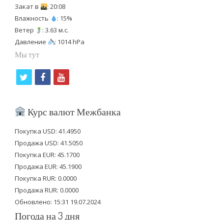
Закат в
: 20:08
Влажность
: 15%
Ветер
: 3.63 м.с.
Давление
: 1014 hPa
Мы тут
t
f
y
w
a
o
i
c
u
Курс валют Межбанка
t
e
t
Покупка USD: 41.4950
t
b
u
Продажа USD: 41.5050
e
o
b
Покупка EUR: 45.1700
Продажа EUR: 45.1900
r
o
e
Покупка RUR: 0.0000
k
Продажа RUR: 0.0000
Обновлено: 15:31 19.07.2024
Погода на 3 дня