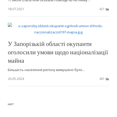
17 июля спасатели оказали помощь 42-летнему…
18.07.2021
421
У Запорізькій області окупанти
оголосили умови щодо націоналізації
майна
Більшість населення регіону вимушено було…
26.05.2024
481
нет