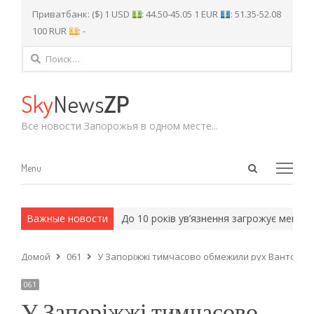
Приватбанк: ($) 1 USD
: 44.50-45.05 1 EUR
: 51.35-52.08
100 RUR
: -
Найти:
Sky
News
ZP
Все новости Запорожья в одном месте...
Open
Menu
Menu
search
panel
 и армейские методы.
Важные новости
До 10 років ув’язнення загрожує мешкан
Домой
061
У Запоріжжі тимчасово обмежили рух Вантовим 
061
У Запоріжжі тимчасово