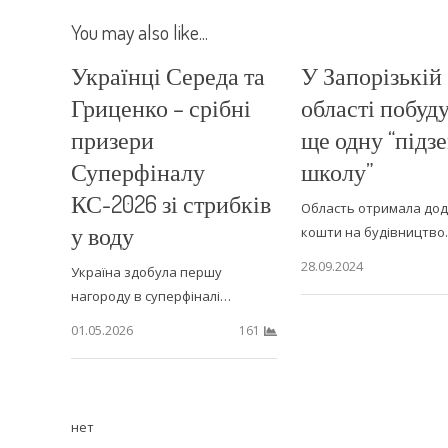
You may also like...
Українці Середа та
У Запорізькій
Гриценко – срібні
області побуд
призери
ще одну “підз
Суперфіналу
школу”
КС-2026 зі стрибків
Область отримала дод
у воду
кошти на будівництв
28.09.2024
Україна здобула першу
нагороду в суперфіналі…
01.05.2026
161
нет