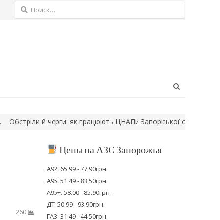
Найти:
Open
search
panel
стріли й черги: як працюють ЦНАПи Запорізької області під час…
Цены на АЗС Запорожья
А92: 65.99 - 77.90грн.
А95: 51.49 - 83.50грн.
А95+: 58.00 - 85.90грн.
ДТ: 50.99 - 93.90грн.
260
ГАЗ: 31.49 - 44.50грн.