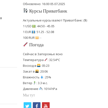
Обновлено: 16:00 05.07.2025
Курсы Приватбанк
жя
Актуальные курсы валют Приватбанк: ($)
1 USD
: 44.50 - 45.05
1 EUR
: 51.25 - 52.08
100 RUR
: -
Погода
Сейчас в Запорожье ясно
Температура
: 32.54°C
Восход в
: 05:23
Закат в
: 20:06
Влажность
: 25%
Ветер
: 3.3 м.с.
Давление
: 1014 hPa
Мы тут
t
f
y