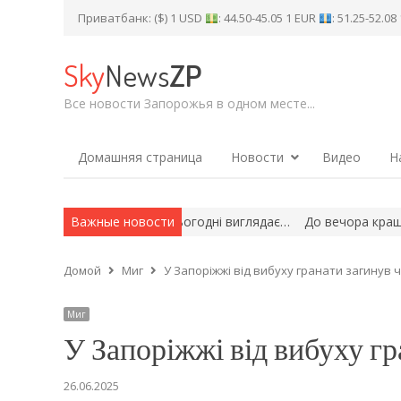
Приватбанк: ($) 1 USD
: 44.50-45.05 1 EUR
: 51.25-52.0
Sky
News
ZP
Все новости Запорожья в одном месте...
Домашняя страница
Новости
Видео
Н
про Другу світову»: як сьогодні виглядає…
Важные новости
До вечора краще три
Домой
Миг
У Запоріжжі від вибуху гранати загинув 
Миг
У Запоріжжі від вибуху гр
26.06.2025