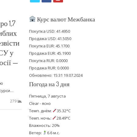
w
a
o
i
c
u
Курс валют Межбанка
о 1,7
t
e
t
иблих
Покупка USD: 41.4950
t
b
u
Продажа USD: 41.5050
езвісти
e
o
b
Покупка EUR: 45.1700
СУ у
Продажа EUR: 45.1900
r
o
e
осії —
Покупка RUR: 0.0000
k
Продажа RUR: 0.0000
Обновлено: 15:31 19.07.2024
Погода на 3 дня
лю
есурси…
Пятница, 7 августа
279
Clear - ясно
Темп. днём:
35.32°C
Темп. ночь:
28.49°C
Влажность: 20%
Ветер:
6.6 м.с.