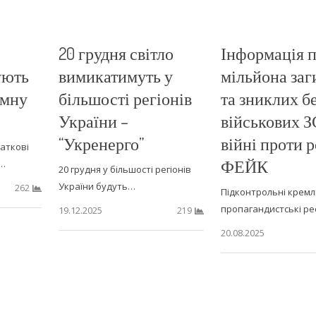
20 грудня світло
Інформація пр
ують
вимикатимуть у
мільйона заг
емну
більшості регіонів
та зниклих б
України –
військових З
“Укренерго”
війні проти р
аткові
ФЕЙК
о…
20 грудня у більшості регіонів
України будуть…
262
Підконтрольні крем
пропагандистські р
19.12.2025
219
20.08.2025