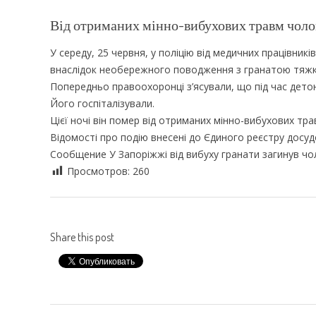
Від отриманих мінно-вибухових травм чолов
У середу, 25 червня, у поліцію від медичних працівни
внаслідок необережного поводження з гранатою тяжкі
Попередньо правоохоронці з’ясували, що під час дето
Його госпіталізували.
Цієї ночі він помер від отриманих мінно-вибухових тра
Відомості про подію внесені до Єдиного реєстру досу
Сообщение У Запоріжжі від вибуху гранати загинув чо
Просмотров:
260
Share this post