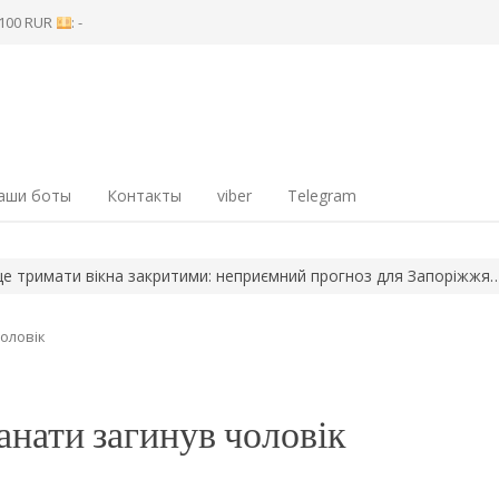
8 100 RUR
: -
аши боты
Контакты
viber
Telegram
мати вікна закритими: неприємний прогноз для Запоріжжя…
Об
чоловік
анати загинув чоловік