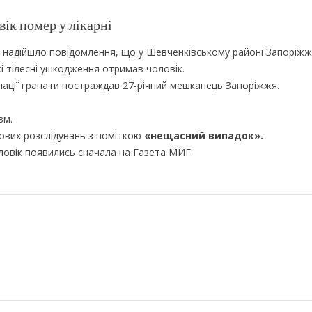
ік помер у лікарні
ків надійшло повідомлення, що у Шевченківському районі Запоріж
 тілесні ушкодження отримав чоловік.
нації гранати постраждав 27-річний мешканець Запоріжжя.
вм.
дових розслідувань з поміткою
«нещасний випадок».
ловік появились сначала на Газета МИГ.