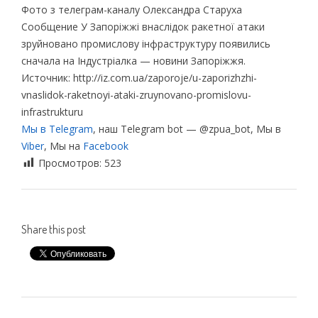
Фото з телеграм-каналу Олександра Старуха
Сообщение У Запоріжжі внаслідок ракетної атаки
зруйновано промислову інфраструктуру появились
сначала на Індустріалка — новини Запоріжжя.
Источник: http://iz.com.ua/zaporoje/u-zaporizhzhi-
vnaslidok-raketnoyi-ataki-zruynovano-promislovu-
infrastrukturu
Мы в Telegram
, наш Telegram bot — @zpua_bot, Мы в
Viber
, Мы на
Facebook
Просмотров:
523
Share this post