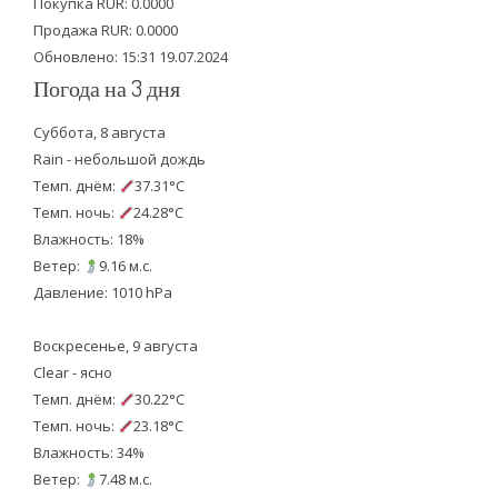
Покупка RUR: 0.0000
k
Продажа RUR: 0.0000
Обновлено: 15:31 19.07.2024
Погода на 3 дня
Суббота, 8 августа
Rain - небольшой дождь
Темп. днём:
37.31°C
Темп. ночь:
24.28°C
Влажность: 18%
Ветер:
9.16 м.с.
Давление: 1010 hPa
Воскресенье, 9 августа
Clear - ясно
Темп. днём:
30.22°C
Темп. ночь:
23.18°C
Влажность: 34%
Ветер:
7.48 м.с.