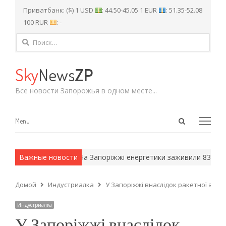
Приватбанк: ($) 1 USD
: 44.50-45.05 1 EUR
: 51.35-52.08
100 RUR
: -
Найти:
Sky
News
ZP
Все новости Запорожья в одном месте...
Open
Menu
Menu
search
panel
армейские методы.
Важные новости
На Запоріжжі енергетики заживили 83 тисяч
Домой
Индустриалка
У Запоріжжі внаслідок ракетної ата
Индустриалка
У Запоріжжі внаслідок