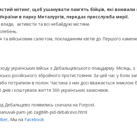
чистий мітинг, щоб ушанувати пам’ять бійців, які воювали 
України в парку Металургів, передає пресслужба мерії.
 влади, активісти та всі небайдужі містяни.
олебень.
я та військовим салютом, покладанням квітів до Першого каменю
ходу українських військ з Дебальцевського плацдарму. Місяць, з 
нсько-російського збройного протистояння. За цей час у боях за
 або потрапили в полон. Частина з них досі вважається зниклою б
нів і коштувала життя 300 українських захисників.
ід Дебальцево появились сначала на Forpost.
hanuvali-pam-jat-zagiblih-pid-debalcevo.html
iber
, Мы на
Facebook