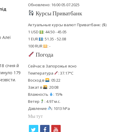
Обновлено: 16:00 05.07.2025
під
Курсы Приватбанк
Актуальные курсы валют Приватбанк: ($)
1 USD
: 44.50 - 45.05
 Алеї
1 EUR
: 51.35 - 52.08
100 RUR
: -
Погода
18 січня й
Сейчас в Запорожье ясно
гинуло 179
Температура
: 37.17°C
езвісти.
Восход в
: 05:22
Закат в
: 20:08
Влажность
: 15%
Ветер
: 4.97 м.с.
Давление
: 1013 hPa
Мы тут
t
f
y