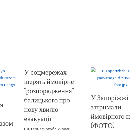
У соцмережах
шерять ймовірне
“розпорядження”
У Запоріжжі
балицького про
ня
затримали
нову хвилю
ймовірного ґ
евакуації
разом
(ФОТО)
В інтернеті опублікували