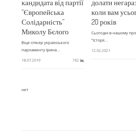
кандидата від партії
долати негара
“Європейська
коли вам усьо
Солідарність”
20 років
Миколу Бєлого
Сьогодні в нашому про
“Історії…
Віце-спікер українського
парламенту Ірина…
12.02.2021
18.07.2019
782
нет