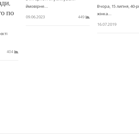
зди,
ймовірне…
Вчора, 15 липня, 40-р
го по
жінка…
09.06.2023
449
16.07.2019
єкті
404