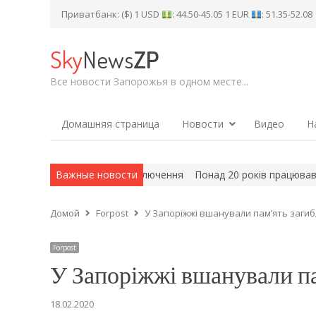
Приватбанк: ($) 1 USD
: 44.50-45.05 1 EUR
: 51.35-52.0
Sky
News
ZP
Все новости Запорожья в одном месте...
Домашняя страница
Новости
Видео
Н
ла через аварійне відключення
Важные новости
Понад 20 років працював на ЗАЕ
Домой
Forpost
У Запоріжжі вшанували пам’ять заги
Forpost
У Запоріжжі вшанували па
18.02.2020