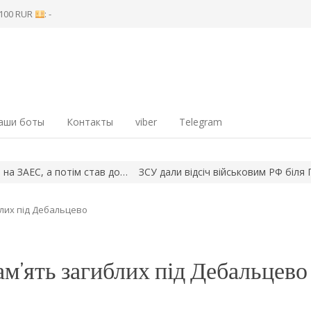
8 100 RUR
: -
аши боты
Контакты
viber
Telegram
С, а потім став до…
ЗСУ дали відсіч військовим РФ біля Гуляйп
блих під Дебальцево
м’ять загиблих під Дебальцево