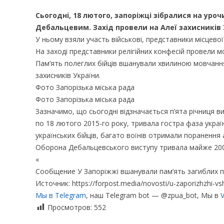
Сьогодні, 18 лютого, запоріжці зібралися на уро
Дебальцевим. Захід провели на Алеї захисників 
У ньому взяли участь військові, представники місцевої
На заході представники релігійних конфесій провели м
Пам’ять полеглих бійців вшанували хвилиною мовчанн
захисників України.
Фото Запорізька міська рада
Фото Запорізька міська рада
Зазначимо, що сьогодні відзначається п’ята річниця ви
по 18 лютого 2015-го року, тривала гостра фаза украї
українських бійців, багато воїнів отримали поранення
Оборона Дебальцевського виступу тривала майже 200 д
«
Сообщение У Запоріжжі вшанували пам’ять загиблих п
Источник: https://forpost.media/novosti/u-zaporizhzhi-vs
Мы в Telegram
, наш Telegram bot — @zpua_bot, Мы в
V
Просмотров:
552