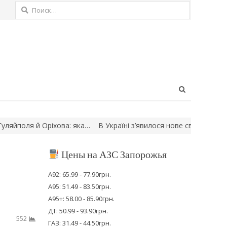
Найти:
Open
search
panel
оля й Оріхова: яка…
В Україні з’явилося нове свято: коли його 
Цены на АЗС Запорожья
А92: 65.99 - 77.90грн.
А95: 51.49 - 83.50грн.
А95+: 58.00 - 85.90грн.
ДТ: 50.99 - 93.90грн.
552
ГАЗ: 31.49 - 44.50грн.