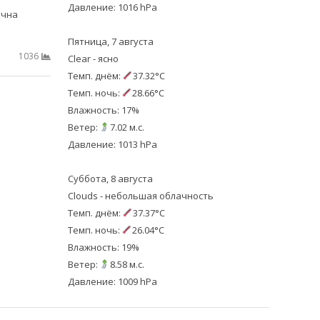
Давление: 1016 hPa
ічна
Пятница, 7 августа
1036
Clear - ясно
Темп. днём:
37.32°C
Темп. ночь:
28.66°C
Влажность: 17%
Ветер:
7.02 м.с.
Давление: 1013 hPa
Суббота, 8 августа
Clouds - небольшая облачность
Темп. днём:
37.37°C
Темп. ночь:
26.04°C
Влажность: 19%
Ветер:
8.58 м.с.
Давление: 1009 hPa