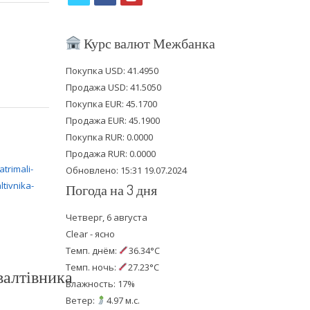
w
a
o
i
c
u
Курс валют Межбанка
t
e
t
Покупка USD: 41.4950
t
b
u
Продажа USD: 41.5050
e
o
b
Покупка EUR: 45.1700
Продажа EUR: 45.1900
r
o
e
Покупка RUR: 0.0000
k
Продажа RUR: 0.0000
Обновлено: 15:31 19.07.2024
Погода на 3 дня
Четверг, 6 августа
Clear - ясно
Темп. днём:
36.34°C
Темп. ночь:
27.23°C
валтівника
Влажность: 17%
Ветер:
4.97 м.с.