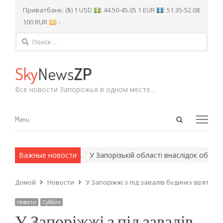
Приватбанк: ($) 1 USD
: 44.50-45.05 1 EUR
: 51.35-52.08
100 RUR
: -
Найти:
Sky
News
ZP
Все новости Запорожья в одном месте...
Open
Menu
Menu
search
panel
 и армейские методы.
Важные новости
У Запорізькій області внаслідок обстрілі
Домой
Новости
У Запоріжжі з під завалів будинку врятув
Новости
Суббота
У Запоріжжі з під завалів