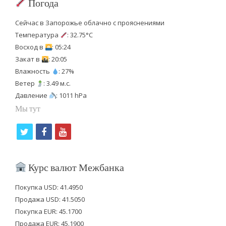
Погода
Сейчас в Запорожье облачно с прояснениями
Температура
: 32.75°C
Восход в
: 05:24
Закат в
: 20:05
Влажность
: 27%
Ветер
: 3.49 м.с.
Давление
: 1011 hPa
Мы тут
t
f
y
w
a
o
i
c
u
Курс валют Межбанка
t
e
t
Покупка USD: 41.4950
t
b
u
Продажа USD: 41.5050
e
o
b
Покупка EUR: 45.1700
Продажа EUR: 45.1900