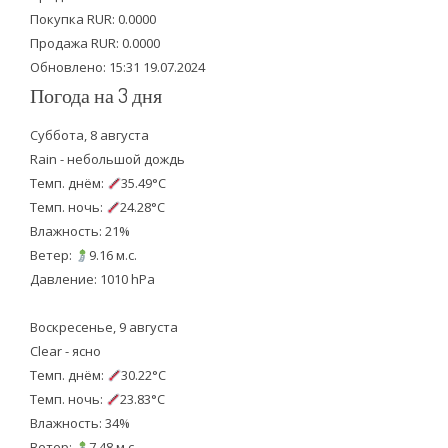
r
o
e
Покупка RUR: 0.0000
k
Продажа RUR: 0.0000
Обновлено: 15:31 19.07.2024
Погода на 3 дня
Суббота, 8 августа
Rain - небольшой дождь
Темп. днём:
35.49°C
Темп. ночь:
24.28°C
Влажность: 21%
Ветер:
9.16 м.с.
Давление: 1010 hPa
Воскресенье, 9 августа
Clear - ясно
Темп. днём:
30.22°C
Темп. ночь:
23.83°C
Влажность: 34%
Ветер:
7.48 м.с.