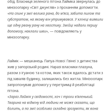
обід. Власниця зеленого пітона Лайміка звернулась до
мінізоопарку «Світ джунглів» з проханням допомогти.
«
На спині у змії велика рана, до м’яса, забита пилом та
субстратом, на якому він утримувався. У клініці виявили
ще одну рвану рану на хвостику. Змійці надали першу
допомогу, наклали шви
», — повідомляють у
мінізоопарку.
Лаймік — мешканець Папуа-Нової Гвінеї з дитинства
жив у запорізькій родині. Наразі власники плазуна,
разом з ігуаною та котом, яких також вдалось дістати з
під завалів будинку, залишились без житла. Мінізоопарк
запропонував допомогу у перетримці й реабілітації
пітона.
«
Зараз Лаймік у свідомості, хоч і трохи в’яленький.
Тварина на відміну від людини не може сказати, що
болить, а по змії особливо складно зрозуміти, як вона