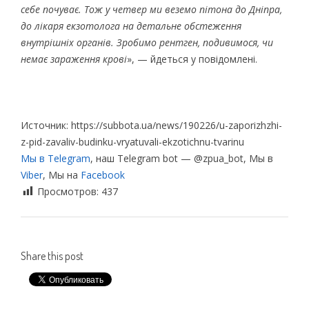
себе почуває. Тож у четвер ми веземо пітона до Дніпра,
до лікаря екзотолога на детальне обстеження
внутрішніх органів. Зробимо рентген, подивимося, чи
немає зараження крові
», — йдеться у повідомлені.
Источник: https://subbota.ua/news/190226/u-zaporizhzhi-
z-pid-zavaliv-budinku-vryatuvali-ekzotichnu-tvarinu
Мы в Telegram
, наш Telegram bot — @zpua_bot, Мы в
Viber
, Мы на
Facebook
Просмотров:
437
Share this post