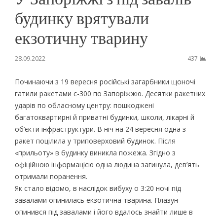
будинку врятували
екзотичну тварину
28.09.2022
437
Починаючи з 19 вересня російські загарбники щоночі
гатили ракетами с-300 по Запоріжжю. Десятки ракетних
ударів по обласному центру: пошкоджені
багатоквартирні й приватні будинки, школи, лікарні й
об’єкти інфраструктури. В ніч на 24 вересня одна з
ракет поцілила у триповерховий будинок. Після
«прильоту» в будинку виникла пожежа. Згідно з
офіційною інформацією одна людина загинула, дев’ять
отримали поранення.
Як стало відомо, в наслідок вибуху о 3:20 ночі під
завалами опинилась екзотична тварина. Плазун
опинився під завалами і його вдалось знайти лише в