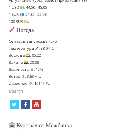
Актуальные курсы валют Приватбанк: ($)
1 USD
: 44.50 - 45.05
1 EUR
: 51.35 - 52.08
100 RUR
: -
Погода
Сейчас в Запорожье ясно
Температура
: 38.04°C
Восход в
: 05:22
Закат в
: 20:08
Влажность
: 15%
Ветер
: 3.63 м.с.
Давление
: 1014 hPa
Мы тут
t
f
y
w
a
o
i
c
u
Курс валют Межбанка