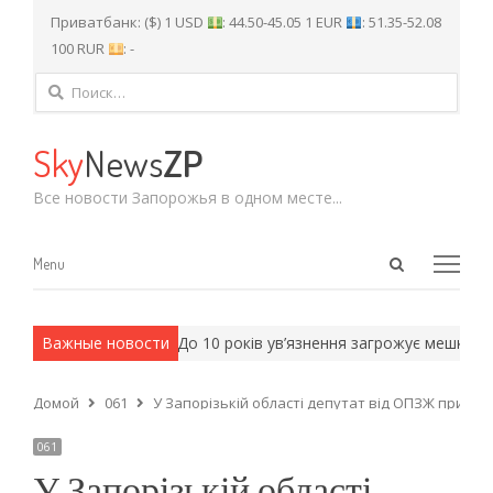
Приватбанк: ($) 1 USD
: 44.50-45.05 1 EUR
: 51.35-52.08
100 RUR
: -
Найти:
Sky
News
ZP
Все новости Запорожья в одном месте...
Open
Menu
Menu
search
panel
 армейские методы.
Важные новости
До 10 років ув’язнення загрожує мешканцю
Домой
061
У Запорізькій області депутат від ОПЗЖ привла
061
У Запорізькій області