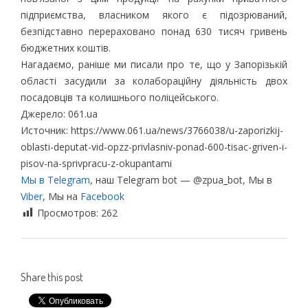
підприємства, власником якого є підозрюваний,
безпідставно перераховано понад 630 тисяч гривень
бюджетних коштів.
Нагадаємо, раніше ми писали про те, що у Запорізькій
області засудили за колабораційну діяльність двох
посадовців та колишнього поліцейського.
Джерело: 061.ua
Источник: https://www.061.ua/news/3766038/u-zaporizkij-
oblasti-deputat-vid-opzz-privlasniv-ponad-600-tisac-griven-i-
pisov-na-sprivpracu-z-okupantami
Мы в Telegram
, наш Telegram bot — @zpua_bot, Мы в
Viber
, Мы на
Facebook
Просмотров:
262
Share this post