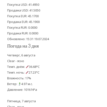
t
e
t
Покупка USD: 41.4950
t
b
u
Продажа USD: 41.5050
e
o
b
Покупка EUR: 45.1700
Продажа EUR: 45.1900
r
o
e
Покупка RUR: 0.0000
k
Продажа RUR: 0.0000
Обновлено: 15:31 19.07.2024
Погода на 3 дня
Четверг, 6 августа
Clear - ясно
Темп. днём:
36.68°C
Темп. ночь:
27.23°C
Влажность: 17%
Ветер:
4.97 м.с.
Давление: 1016 hPa
Пятница, 7 августа
Clear - ясно