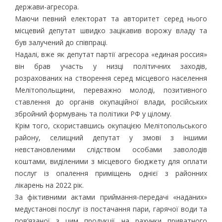
держави-агресора.
Маючи певний електорат та авторитет серед нього
місцевий депутат швидко зацікавив ворожу владу та
був залучений до співпраці.
Надалі, вже як депутат партії агресора «единая россия»
він брав участь у низці політичних заходів,
розрахованих на створення серед місцевого населення
Мелітопольщини, переважно молоді, позитивного
ставлення до органів окупаційної влади, російських
збройний формувань та політики РФ у цілому.
Крім того, скориставшись окупацією Мелітопольського
району, селищний депутат у змові з іншими
невстановленими слідством особами заволодів
коштами, виділеними з місцевого бюджету для оплати
послуг із опалення приміщень однієї з районних
лікарень на 2022 рік.
За фіктивними актами приймання-передачі «наданих»
медустанові послуг із постачання пари, гарячої води та
пов’язаної з цим продукції на рахунки приватного