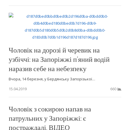
Чоловік на дорозі й черевик на
узбіччі: на Запоріжжі п’яний водій
наразив себе на небезпеку
Вчора, 14 березня, у Бердянську Запорізької…
15.04.2019
660
Чоловік з сокирою напав на
патрульних у Запоріжжі: є
постраждалі. ВІДЕО