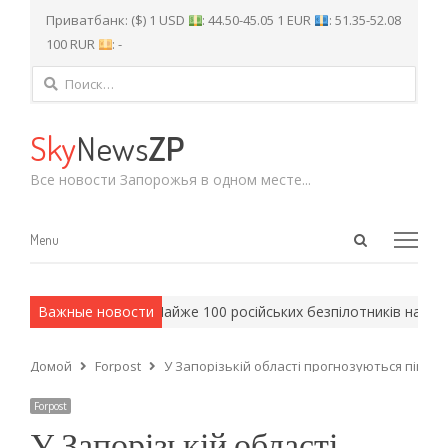
Приватбанк: ($) 1 USD
: 44.50-45.05 1 EUR
: 51.35-52.08
100 RUR
: -
Найти:
Sky
News
ZP
Все новости Запорожья в одном месте...
Open
Menu
Menu
search
panel
рмейские методы.
Важные новости
Майже 100 російських безпілотників над З
Домой
Forpost
У Запорізькій області прогнозуються пікові
Forpost
У Запорізькій області