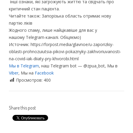
інші ознаки, які загрожують життю та свідчать про
критичний стан пацієнта.
Читайте також: Запорізька область отримає нову
партію ліків
Жодного спаму, лише найцікавіше для вас у
нашому Telegram-каналі. Обіцяємо)
Источник: https://forpost.media/glavnoe/u-zaporizkiy-
oblasti-prohnozuiutsia-pikovi-pokaznyky-zakhvoriuvanosti-
na-covid-iak-diiaty-pry-khvorobi.html
Мы в Telegram
, наш Telegram bot — @zpua_bot, Мы в
Viber
, Мы на
Facebook
Просмотров:
400
Share this post