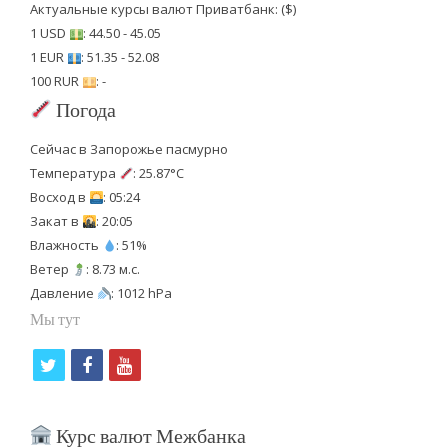
Актуальные курсы валют Приватбанк: ($)
1 USD
: 44.50 - 45.05
1 EUR
: 51.35 - 52.08
100 RUR
: -
Погода
Сейчас в Запорожье пасмурно
Температура
: 25.87°C
Восход в
: 05:24
Закат в
: 20:05
Влажность
: 51%
Ветер
: 8.73 м.с.
Давление
: 1012 hPa
Мы тут
t
f
y
w
a
o
i
c
u
Курс валют Межбанка