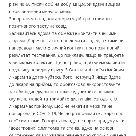
рівні 40-60 тисяч осіб на добу. Ці цифри вдвічі вищі за
пікові значення минулої хвилі.
Запоріжцям нагадали алгоритм дій при отриманні
позитивного тесту на ковід.
Залишайтесь вдома та обмежте контакти з іншими
людьми. Доречно також повідомити людей, з якими ви
напередодні мали фізичний контакт, про позитивний
результат тестування. До прикладу, якщо ви працюєте
у великому колективі. Це потрібно, щоб унеможливити
подальшу передачу вірусу. Зв’яжіться зі своїм сімейним
лікарем та дотримуйтесь його інструкцій Якщо йдете
до лікаря на прийом, то обов’язково використовуйте
засоби індивідуального захисту, уникайте великих
скупчень людей та тримайте дистанцію. Узгодьте із
лікарем час прийому, щоб не чекати в черзі та не
поширювати COVID-19. Чесно розповідайте лікарю про
свої симптоми. Говоріть правду, не варто придумувати
“додаткових” симптомів та станів, адже на основі
обстеження лікар ухвалює рішення про спосіб лікування.