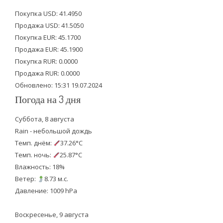
t
e
t
Покупка USD: 41.4950
t
b
u
Продажа USD: 41.5050
e
o
b
Покупка EUR: 45.1700
Продажа EUR: 45.1900
r
o
e
Покупка RUR: 0.0000
k
Продажа RUR: 0.0000
Обновлено: 15:31 19.07.2024
Погода на 3 дня
Суббота, 8 августа
Rain - небольшой дождь
Темп. днём:
37.26°C
Темп. ночь:
25.87°C
Влажность: 18%
Ветер:
8.73 м.с.
Давление: 1009 hPa
Воскресенье, 9 августа