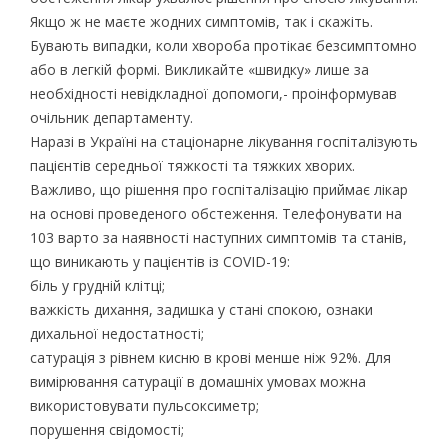
Якщо ж не маєте жодних симптомів, так і скажіть.
Бувають випадки, коли хвороба протікає безсимптомно
або в легкій формі. Викликайте «швидку» лише за
необхідності невідкладної допомоги,- проінформував
очільник департаменту.
Наразі в Україні на стаціонарне лікування госпіталізують
пацієнтів середньої тяжкості та тяжких хворих.
Важливо, що рішення про госпіталізацію приймає лікар
на основі проведеного обстеження. Телефонувати на
103 варто за наявності наступних симптомів та станів,
що виникають у пацієнтів із COVID-19:
біль у грудній клітці;
важкість дихання, задишка у стані спокою, ознаки
дихальної недостатності;
сатурація з рівнем кисню в крові менше ніж 92%. Для
вимірювання сатурації в домашніх умовах можна
використовувати пульсоксиметр;
порушення свідомості;