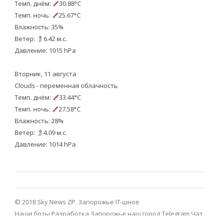
Темп. днём:
30.88°C
Темп. ночь:
25.67°C
Влажность: 35%
Ветер:
6.42 м.с.
Давление: 1015 hPa
Вторник, 11 августа
Clouds - переменная облачность
Темп. днём:
33.44°C
Темп. ночь:
27.58°C
Влажность: 28%
Ветер:
4.09 м.с.
Давление: 1014 hPa
© 2018 Sky News ZP.
Запорожье IT-шное
Наши боты
Разработка
Запорожье наш город Telegram
Чат