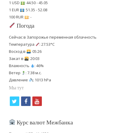
1 USD
: 44.50 - 45.05
1 EUR
: 51.35 - 52.08
100 RUR
: -
Погода
Сейчас в Запорожье переменная облачность
Температура
: 27.53°C
Восход в
: 05:26
Закат в
: 20:03
Влажность
: 46%
Ветер
: 7.38 м.с.
Давление
: 1013 hPa
Мы тут
t
f
y
w
a
o
i
c
u
Курс валют Межбанка
t
e
t