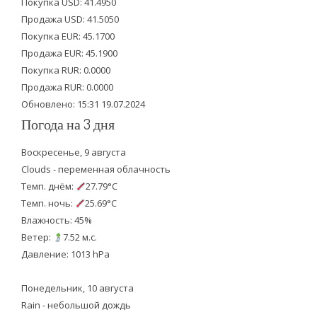
Покупка USD: 41.4950
t
b
u
Продажа USD: 41.5050
e
o
b
Покупка EUR: 45.1700
Продажа EUR: 45.1900
r
o
e
Покупка RUR: 0.0000
k
Продажа RUR: 0.0000
Обновлено: 15:31 19.07.2024
Погода на 3 дня
Воскресенье, 9 августа
Clouds - переменная облачность
Темп. днём:
27.79°C
Темп. ночь:
25.69°C
Влажность: 45%
Ветер:
7.52 м.с.
Давление: 1013 hPa
Понедельник, 10 августа
Rain - небольшой дождь