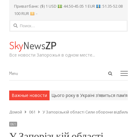
Приватбанк: ($) 1 USD
: 44.50-45.05 1 EUR
: 51.35-52.08
100 RUR
: -
Найти:
Sky
News
ZP
Все новости Запорожья в одном месте...
Open
Menu
Menu
search
panel
и армейские методы.
Важные новости
Цього року в Україні з’явиться пам’ятна 
Домой
061
У Запорізькій області Сили оборони відбили 10 
061
У Запорізькій області