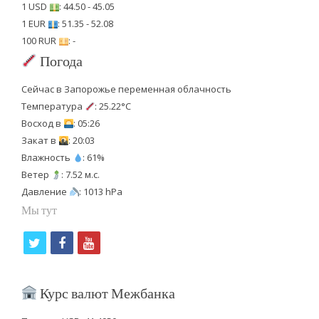
1 USD
: 44.50 - 45.05
1 EUR
: 51.35 - 52.08
100 RUR
: -
Погода
Сейчас в Запорожье переменная облачность
Температура
: 25.22°C
Восход в
: 05:26
Закат в
: 20:03
Влажность
: 61%
Ветер
: 7.52 м.с.
Давление
: 1013 hPa
Мы тут
t
f
y
w
a
o
i
c
u
Курс валют Межбанка
t
e
t