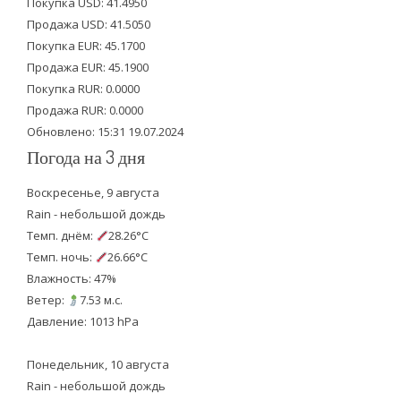
Покупка USD: 41.4950
t
b
u
Продажа USD: 41.5050
e
o
b
Покупка EUR: 45.1700
Продажа EUR: 45.1900
r
o
e
Покупка RUR: 0.0000
k
Продажа RUR: 0.0000
Обновлено: 15:31 19.07.2024
Погода на 3 дня
Воскресенье, 9 августа
Rain - небольшой дождь
Темп. днём:
28.26°C
Темп. ночь:
26.66°C
Влажность: 47%
Ветер:
7.53 м.с.
Давление: 1013 hPa
Понедельник, 10 августа
Rain - небольшой дождь