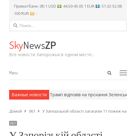
Приватбанк: ($) 1 USD
: 44.50-45.05 1 EUR
: 51.32-52.08
100 RUR
: -
Найти:
Sky
News
ZP
Все новости Запорожья в одном месте...
Open
Menu
Menu
search
panel
 армейские методы.
Важные новости
Трамп відповів на прохання Зеленського н
Домой
061
У Запорізькій області загасили 11 пожеж на від
061
У Запорізькій області