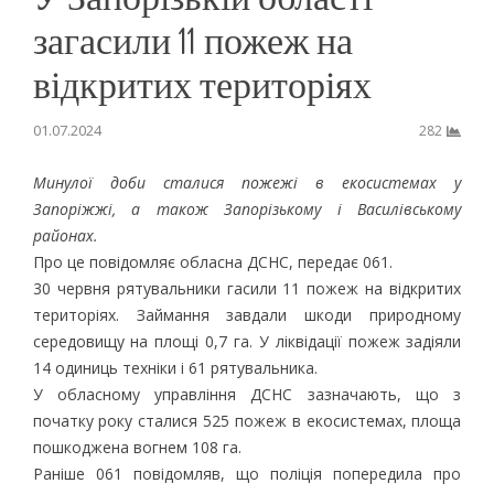
загасили 11 пожеж на
відкритих територіях
01.07.2024
282
Минулої доби сталися пожежі в екосистемах у
Запоріжжі, а також Запорізькому і Василівському
районах.
Про це повідомляє обласна ДСНС, передає 061.
30 червня рятувальники гасили 11 пожеж на відкритих
територіях. Займання завдали шкоди природному
середовищу на площі 0,7 га. У ліквідації пожеж задіяли
14 одиниць техніки і 61 рятувальника.
У обласному управління ДСНС зазначають, що з
початку року сталися 525 пожеж в екосистемах, площа
пошкоджена вогнем 108 га.
Раніше 061 повідомляв, що поліція попередила про