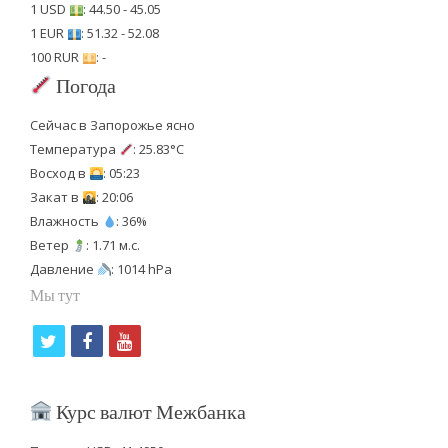
1 USD
: 44.50 - 45.05
1 EUR
: 51.32 - 52.08
100 RUR
: -
Погода
Сейчас в Запорожье ясно
Температура
: 25.83°C
Восход в
: 05:23
Закат в
: 20:06
Влажность
: 36%
Ветер
: 1.71 м.с.
Давление
: 1014 hPa
Мы тут
t
f
y
w
a
o
i
c
u
Курс валют Межбанка
t
e
t