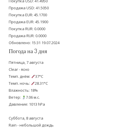
Покупка USD: 41.4950
t
b
u
Продажа USD: 41.5050
e
o
b
Покупка EUR: 45.1700
Продажа EUR: 45.1900
r
o
e
Покупка RUR: 0.0000
k
Продажа RUR: 0.0000
Обновлено: 15:31 19.07.2024
Погода на 3 дня
Пятница, 7 августа
Clear - ясно
Темп. днём:
37°C
Темп. ночь:
28.31°C
Влажность: 18%
Ветер:
7.06 м.с.
Давление: 1013 hPa
Суббота, 8 августа
Rain - небольшой дождь